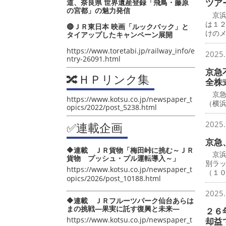
ツア
道、奈良県 世界遺産登録「飛鳥・藤原
の宮都」の魅力発信
京浜
は１
🔴ＪＲ東日本 映画「ルックバック」と
けの
タイアップしたキャンペーン展開
https://www.toretabi.jp/railway_info/e
2025.
ntry-26091.html
京急
🔀ＨＰリンク集
全株
京急
https://www.kotsu.co.jp/newspaper_t
（横
opics/2022/post_5238.html
2025.
✅連載企画
京急
🔶連載 ＪＲ貨物「梅田峠に挑む～ＪＲ
京浜
貨物 プッシュ・プル運転導入～」
別ラ
https://www.kotsu.co.jp/newspaper_t
（１
opics/2026/post_10188.html
2025.
🔶連載 ＪＲフルーツパーク仙台あらは
まの挑戦―果実に託す復興と未来―
２６
https://www.kotsu.co.jp/newspaper_t
却益