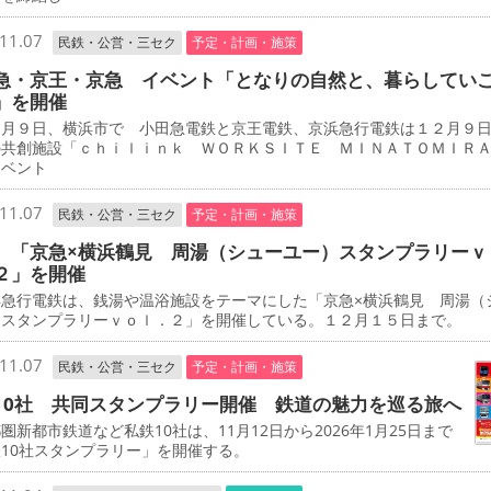
11.07
民鉄・公営・三セク
予定・計画・施策
急・京王・京急 イベント「となりの自然と、暮らしてい
」を開催
月９日、横浜市で 小田急電鉄と京王電鉄、京浜急行電鉄は１２月９
の共創施設「ｃｈｉｌｉｎｋ ＷＯＲＫＳＩＴＥ ＭＩＮＡＴＯＭＩＲ
イベント
11.07
民鉄・公営・三セク
予定・計画・施策
 「京急×横浜鶴見 周湯（シューユー）スタンプラリーｖ
２」を開催
急行電鉄は、銭湯や温浴施設をテーマにした「京急×横浜鶴見 周湯（
）スタンプラリーｖｏｌ．２」を開催している。１２月１５日まで。
11.07
民鉄・公営・三セク
予定・計画・施策
10社 共同スタンプラリー開催 鉄道の魅力を巡る旅へ
新都市鉄道など私鉄10社は、11月12日から2026年1月25日まで
10社スタンプラリー」を開催する。