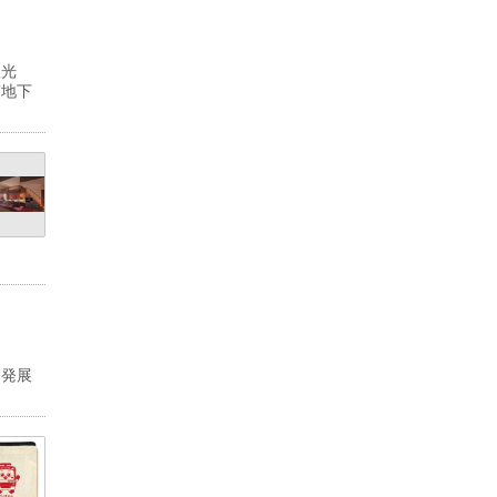
双光
京地下
な発展