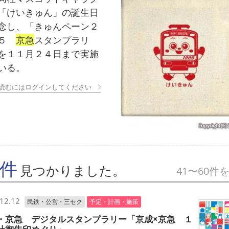
「けいきゅん」の誕生日
念し、「きゅんペーン２
２５
京急
スタンプラリ
を１１月２４日まで実施
いる。
読むにはログインしてください
7件
見つかりました。
41〜60件
12.12
民鉄・公営・三セク
予定・計画・施策
・京急 デジタルスタンプラリー「京成×京急 １