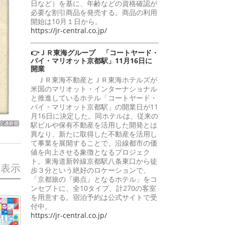
日など）を基に、年齢などの資格確認が
必要な割引商品を発売する。商品の利用
開始は10月１日から。
https://jr-central.co.jp/
👉ＪＲ東海グループ 「コートヤード・
バイ・マリオット京都駅」11月16日に
開業
ＪＲ東海不動産とＪＲ東海ホテルズが
米国のマリオット・インターナショナル
と推進しているホテル「コートヤード・
バイ・マリオット京都駅」の開業日が11
月16日に決定した。同ホテルは、従来の
駅ビルや保有不動産を活用した開発とは
異なり、新たに取得した不動産を活用し
て事業を展開することで、沿線都市の価
値を向上させる象徴となるプロジェク
ト。東海道新幹線京都駅八条東口から徒
を表示
歩３分という絶好のロケーションで、
「京都旅の『拠点』となるホテル」をコ
ンセプトに、全10タイプ、計270の客室
を用意する。宿泊予約は公式サイトで受
付中。
https://jr-central.co.jp/