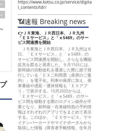
https://www.kotsu.co.jp/service/digita
l_contents/tdr/
📶速報 Breaking news
〜
👉ＪＲ東海、ＪＲ西日本、ＪＲ九州
「ＥＸサービス」と「ｅ5489」のサー
ビス間連携を開始
ＪＲ東海とＪＲ西日本、ＪＲ九州は６
日、「ＥＸサービス」と「ｅ5489」の
サービス間連携を開始し、さらなる機能
拡充を図ると発表した。９月15日には、
新幹線の自動改札を通過した際に紙で発
行している「ＥＸご利用票（座席のご案
内）」を電子化。列車や座席に加え、発
プ
車番線や遅延・運休情報も「ＥＸアプ
リ」で表示する。10月20日からは、
「ＥＸサービス」と「ｅ5489」のサー
ビス間を移動する際のログイン操作が不
要となり、新幹線・在来線特急の予約情
報はそれぞれのアプリでをまとめて表示
する。このほか、「ＥＸサービス」でマ
イナンバーカードやマイナポータルから
取得した情報（障害者手帳情報、生年月