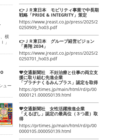
👉ＪＲ東日本 モビリティ事業で中長期
戦略「PRIDE & INTEGRITY」策定
https://www.jreast.co.jp/press/2025/2
こ
0250909_ho03.pdf
日、横
👉ＪＲ東日本 グループ経営ビジョン
ＡＩ」
「勇翔 2034」
https://www.jreast.co.jp/press/2025/2
0250701_ho03.pdf
ｏ
💖交通新聞社 不妊治療と仕事の両立支
援に取り組む先進企業
「プラチナくるみんプラス」認定を取得
シュー
https://prtimes.jp/main/html/rd/p/00
0000121.000050139.html
💖交通新聞社 女性活躍推進企業
「えるぼし」認定の最高位（３つ星）取
得
https://prtimes.jp/main/html/rd/p/00
0000105.000050139.html