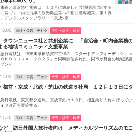
社御朱印めぐり」
電鉄と京浜急行電鉄は、１０月に締結した共同検討に関する
書に基づく「両社沿線の観光拠点等への相互送客施策」第１弾
て、デジタルスタンプラリー「京成×京
12.05
民鉄・公営・三セク
予定・計画・施策
 タウンニュース社と共創企業に 「自治会・町内会業務
よる地域コミュニティ支援事業
急行電鉄は、神奈川県横須賀市主催の「スタートアップオーディショ
ＹＯＫＯＳＵＫＡ ２０２５」と同時開催された、同市が舞台の地域課
ープンイ
12.05
民鉄・公営・三セク
予定・計画・施策
・都営・京成・北総・芝山の鉄道５社局 １２月１３日に
急行電鉄、東京都交通局、京成電鉄は１３日、相互乗り入れを行って
ダイヤ改正を実施する。
11.20
民鉄・公営・三セク
予定・計画・施策
など 訪日外国人旅行者向け メディカルツーリズムのモ