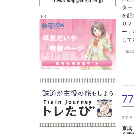
ター
を記
[PR]
０
ー」
して
全文
7
2025.
京成