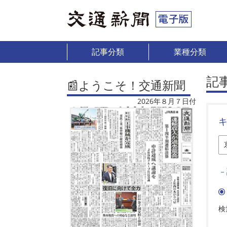
記事分類
業種分類
記
📰ようこそ！交通新聞
2026年８月７日付
－
検