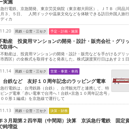
ー実施
急行電鉄、京急開発、東京労災病院（東京都大田区）、ＪＴＢ（同品
２月３、５日、 人間ドックや温泉文化などを体験できる訪日外国人旅
メディカ
11.20
民鉄・公営・三セク
予定・計画・施策
不動産 投資用マンションの開発・設計・販売会社・グリ
式取得へ
不動産は、投資用マンションの開発・設計・販売などを手がけるグリ
浜市西区）の全株式を取得すると発表した。株式譲渡実行日はあす２１
11.14
民鉄・公営・三セク
営業・事業・車両
、台鉄など 友好１０周年記念のラッピング電車
急行電鉄は、台湾鉄路（台鉄）、台湾観光庁と連携して、特
ッピング電車「赤い電車で台湾へ！台鉄×京急１０周年記念号」
０００形１編成）を京急線で運行して
11.13
民鉄・公営・三セク
決算・財務
年３月期第２四半期（中間期）決算 京浜急行電鉄 固定
で純増益