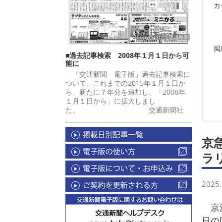
カ
掲
■過去記事検索 2008年１月１日から可
能に
「交通新聞 電子版」過去記事検索に
ついて、これまでの2015年１月１日か
ら、新たに７年分を追加し、「2008年
１月１日から」に拡大しまし
た。 交通新聞社
京
ラ
2025.
京浜
日の