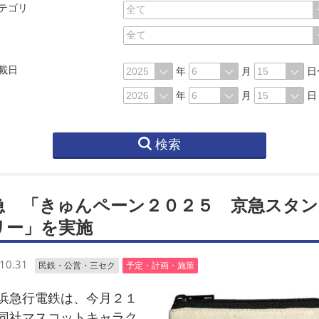
テゴリ
載日
年
月
日
年
月
日
検索
急 「きゅんペーン２０２５ 京急スタン
リー」を実施
10.31
民鉄・公営・三セク
予定・計画・施策
急行電鉄は、今月２１
同社マスコットキャラク