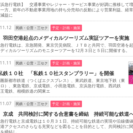
浜急行電鉄】 交通事業やレジャー・サービス事業が好調に推移して
た一方、前年の不動産事業用地の持ち分売却の反動により営業利益、経
に減益に
11.12
民鉄・公営・三セク
予定・計画・施策
 羽田空港起点のメディカルツーリズム実証ツアーを実施
急行電鉄は、京急開発、東京労災病院、ＪＴＢと共同で、羽田空港を
ディカルツーリズムのモニターツアーを12月３日と５日に開催する。
11.11
民鉄・公営・三セク
予定・計画・施策
私鉄１０社 「私鉄１０社スタンプラリー」を開催
圏新都市鉄道（つくばエクスプレス）、東武鉄道、東京地下鉄（東
トロ）、東急電鉄、京成電鉄、小田急電鉄、京浜急行電鉄、西武鉄
京王電鉄、相模鉄道の関東エ
11.07
民鉄・公営・三セク
予定・計画・施策
、京成 共同検討に関する合意書を締結 持続可能な鉄道
急行電鉄と京成電鉄は１０月３１日、持続可能な鉄道の実現や沿線価
空港アクセスのさらなる充実などを図ることを目的として、共同検討に
書を締結し