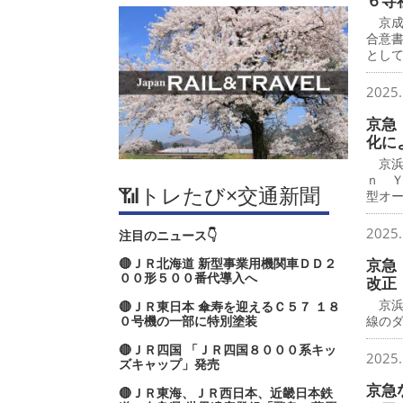
６寺
京成
合意
とし
2025.
京急
化に
京浜
ｎ 
📶トレたび×交通新聞
型オ
2025.
注目のニュース👇
🔴ＪＲ北海道 新型事業用機関車ＤＤ２
京急
００形５００番代導入へ
改正
京浜
🔴ＪＲ東日本 傘寿を迎えるＣ５７ １８
０号機の一部に特別塗装
線の
🔴ＪＲ四国 「ＪＲ四国８０００系キッ
2025.
ズキャップ」発売
京急
🔴ＪＲ東海、ＪＲ西日本、近畿日本鉄