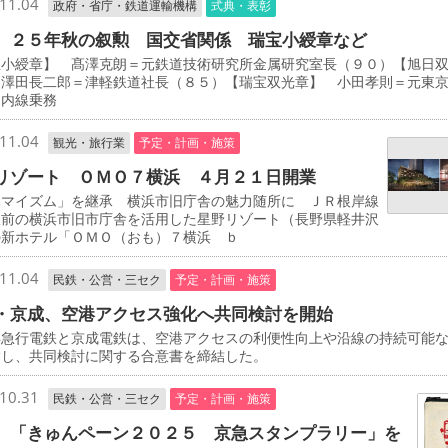
11.04
政府・省庁・鉄道運輸機構
式典・表彰
 ２５年秋の叙勲 国交省関係 瑞宝小綬章など
宝小綬章】 髙澤克朗＝元鉄道技術研究所金属研究室長（９０）【旭日
 澤田長二郎＝津軽鉄道社長（８５）【瑞宝双光章】 小田孝則＝元東
ノ内線乗務
11.04
観光・旅行業
予定・計画・施策
リゾート ＯＭＯ７横浜 ４月２１日開業
マイズム」を継承 横浜市旧庁舎の魅力随所に ＪＲ根岸線
駅前の横浜市旧市庁舎を活用した星野リゾート（長野県軽井沢
の新ホテル「ＯＭＯ（おも）７横浜 ｂ
11.04
民鉄・公営・三セク
予定・計画・施策
・京成、空港アクセス強化へ共同検討を開始
急行電鉄と京成電鉄は、空港アクセスの利便性向上や沿線の持続可能
指し、共同検討に関する合意書を締結した。
10.31
民鉄・公営・三セク
予定・計画・施策
 「きゅんペーン２０２５ 京急スタンプラリー」を