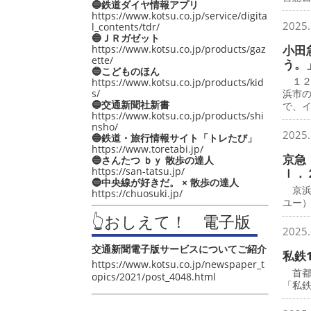
🔵鉄道ダイヤ情報アプリ
https://www.kotsu.co.jp/service/digita
2025.
l_contents/tdr/
🔵ＪＲガゼット
https://www.kotsu.co.jp/products/gaz
小田
ette/
う。
🔵こどものほん
１２
https://www.kotsu.co.jp/products/kid
s/
浜市
🔵交通新聞社新書
で、
https://www.kotsu.co.jp/products/shi
nsho/
2025.
🔵鉄道・旅行情報サイト「トレたび」
https://www.toretabi.jp/
京急
🔵さんたつ ｂｙ 散歩の達人
https://san-tatsu.jp/
ｌ．
🔵中央線が好きだ。 × 散歩の達人
京浜
https://chuosuki.jp/
ユー
👆おしえて！ 電子版
2025.
交通新聞電子版サービスについてご紹介
私鉄
https://www.kotsu.co.jp/newspaper_t
首都圏
opics/2021/post_4048.html
「私鉄