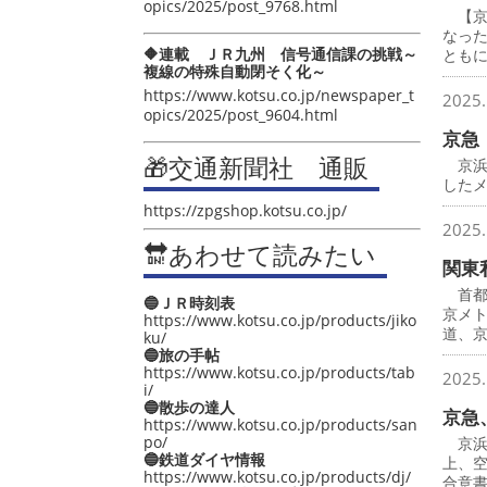
opics/2025/post_9768.html
【京
なっ
🔶連載 ＪＲ九州 信号通信課の挑戦～
とも
複線の特殊自動閉そく化～
https://www.kotsu.co.jp/newspaper_t
2025.
opics/2025/post_9604.html
京急
🎁交通新聞社 通販
京浜
したメ
https://zpgshop.kotsu.co.jp/
2025.
🔛あわせて読みたい
関東
首都
🔵ＪＲ時刻表
京メ
https://www.kotsu.co.jp/products/jiko
道、
ku/
🔵旅の手帖
https://www.kotsu.co.jp/products/tab
2025.
i/
🔵散歩の達人
京急
https://www.kotsu.co.jp/products/san
po/
京浜
🔵鉄道ダイヤ情報
上、
https://www.kotsu.co.jp/products/dj/
合意