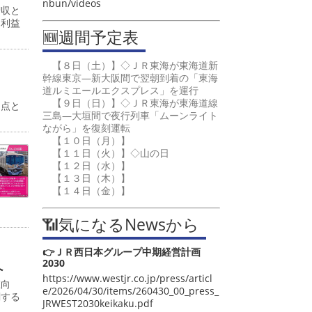
nbun/videos
増収と
常利益
🆕週間予定表
【８日（土）】◇ＪＲ東海が東海道新
幹線東京―新大阪間で翌朝到着の「東海
道ルミエールエクスプレス」を運行
【９日（日）】◇ＪＲ東海が東海道線
起点と
三島―大垣間で夜行列車「ムーンライト
ながら」を復刻運転
【１０日（月）】
【１１日（火）】◇山の日
【１２日（水）】
【１３日（木）】
【１４日（金）】
📶気になるNewsから
👉ＪＲ西日本グループ中期経営計画
2030
へ
https://www.westjr.co.jp/press/articl
値向
e/2026/04/30/items/260430_00_press_
関する
JRWEST2030keikaku.pdf