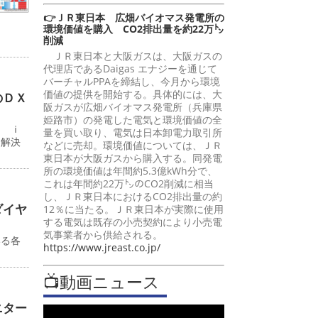
👉ＪＲ東日本 広畑バイオマス発電所の
環境価値を購入 CO2排出量を約22万㌧
削減
ＪＲ東日本と大阪ガスは、大阪ガスの
代理店であるDaigas エナジーを通じて
バーチャルPPAを締結し、今月から環境
価値の提供を開始する。具体的には、大
のＤＸ
阪ガスが広畑バイオマス発電所（兵庫県
姫路市）の発電した電気と環境価値の全
ン ｉ
量を買い取り、電気は日本卸電力取引所
題解決
などに売却。環境価値については、ＪＲ
東日本が大阪ガスから購入する。同発電
所の環境価値は年間約5.3億kWh分で、
これは年間約22万㌧のCO2削減に相当
し、ＪＲ東日本におけるCO2排出量の約
ダイヤ
12％に当たる。ＪＲ東日本が実際に使用
する電気は既存の小売契約により小売電
気事業者から供給される。
いる各
https://www.jreast.co.jp/
📺動画ニュース
ニター