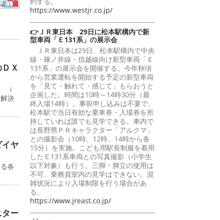
約する。
https://www.westjr.co.jp/
👉ＪＲ東日本 29日に松本駅構内で新
型車両「Ｅ131系」の展示会
ＪＲ東日本は29日、松本駅構内で中央
線・篠ノ井線・信越線向け新型車両「Ｅ
のＤＸ
131系」の展示会を開催する。今年秋頃
から営業運転を開始する予定の新型車両
を「見て・触れて・感じて」もらおうと
ン ｉ
企画した。時間は10時～14時30分（最
題解決
終入場14時）。事前申し込みは不要で、
松本駅で当日有効な乗車券・入場券を所
持していれば誰でも見学できる。車内で
は長野県ＰＲキャラクター「アルクマ」
との撮影会（10時、12時、14時から各
ダイヤ
15分）を実施。こども用駅長制服を着用
したＥ131系車両との写真撮影（小学生
以下対象）も行う。三脚・脚立の使用は
いる各
不可、乗務員室内の見学はできない。混
雑状況により入場制限を行う場合があ
る。
https://www.jreast.co.jp/
ニター