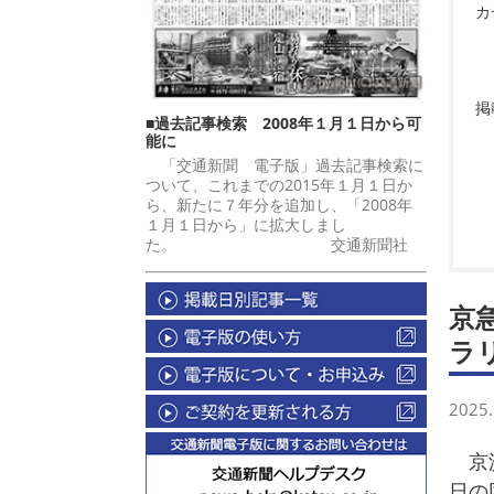
カ
掲
■過去記事検索 2008年１月１日から可
能に
「交通新聞 電子版」過去記事検索に
ついて、これまでの2015年１月１日か
ら、新たに７年分を追加し、「2008年
１月１日から」に拡大しまし
た。 交通新聞社
京
ラ
2025.
京浜
日の