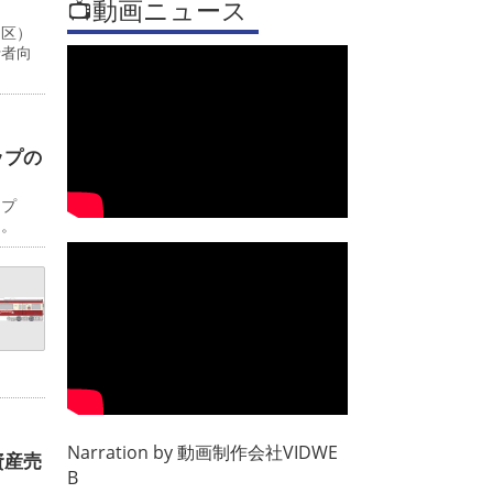
📺動画ニュース
川区）
行者向
ップの
ップ
日。
Narration by
動画制作会社VIDWE
資産売
B