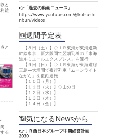
増収と
👉「過去の動画ニュース」
常利益
https://www.youtube.com/@kotsushi
nbun/videos
🆕週間予定表
起点と
【８日（土）】◇ＪＲ東海が東海道新
幹線東京―新大阪間で翌朝到着の「東海
道ルミエールエクスプレス」を運行
【９日（日）】◇ＪＲ東海が東海道線
三島―大垣間で夜行列車「ムーンライト
ながら」を復刻運転
【１０日（月）】
【１１日（火）】◇山の日
【１２日（水）】
【１３日（木）】
【１４日（金）】
📶気になるNewsから
へ
値向
👉ＪＲ西日本グループ中期経営計画
関する
2030