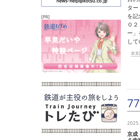
ター
を記
[PR]
０
ー」
して
全文
7
2025.
京成