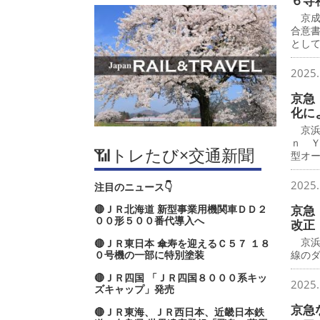
６寺
京成
合意
とし
2025.
京急
化に
京浜
ｎ 
📶トレたび×交通新聞
型オ
2025.
注目のニュース👇
🔴ＪＲ北海道 新型事業用機関車ＤＤ２
京急
００形５００番代導入へ
改正
京浜
🔴ＪＲ東日本 傘寿を迎えるＣ５７ １８
０号機の一部に特別塗装
線の
🔴ＪＲ四国 「ＪＲ四国８０００系キッ
2025.
ズキャップ」発売
京急
🔴ＪＲ東海、ＪＲ西日本、近畿日本鉄