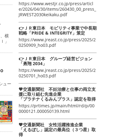
https://www.westjr.co.jp/press/articl
e/2026/04/30/items/260430_00_press_
JRWEST2030keikaku.pdf
こ
👉ＪＲ東日本 モビリティ事業で中長期
戦略「PRIDE & INTEGRITY」策定
日、横
https://www.jreast.co.jp/press/2025/2
ＡＩ」
0250909_ho03.pdf
👉ＪＲ東日本 グループ経営ビジョン
「勇翔 2034」
ｏ
https://www.jreast.co.jp/press/2025/2
0250701_ho03.pdf
シュー
💖交通新聞社 不妊治療と仕事の両立支
援に取り組む先進企業
「プラチナくるみんプラス」認定を取得
https://prtimes.jp/main/html/rd/p/00
0000121.000050139.html
💖交通新聞社 女性活躍推進企業
「えるぼし」認定の最高位（３つ星）取
得