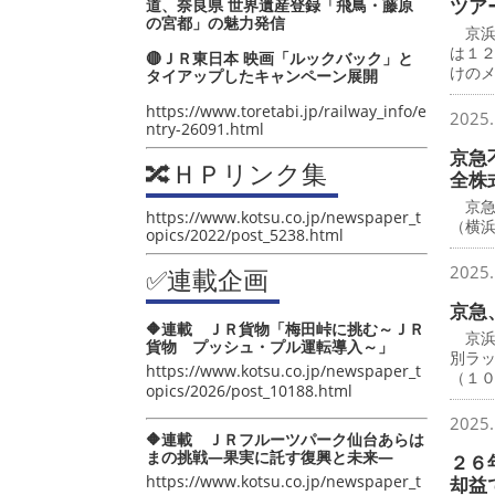
ツア
道、奈良県 世界遺産登録「飛鳥・藤原
の宮都」の魅力発信
京浜
は１
🔴ＪＲ東日本 映画「ルックバック」と
けの
タイアップしたキャンペーン展開
https://www.toretabi.jp/railway_info/e
2025.
ntry-26091.html
京急
🔀ＨＰリンク集
全株
京急
https://www.kotsu.co.jp/newspaper_t
（横
opics/2022/post_5238.html
2025.
✅連載企画
京急
🔶連載 ＪＲ貨物「梅田峠に挑む～ＪＲ
京浜
貨物 プッシュ・プル運転導入～」
別ラ
https://www.kotsu.co.jp/newspaper_t
（１
opics/2026/post_10188.html
2025.
🔶連載 ＪＲフルーツパーク仙台あらは
まの挑戦―果実に託す復興と未来―
２６
https://www.kotsu.co.jp/newspaper_t
却益