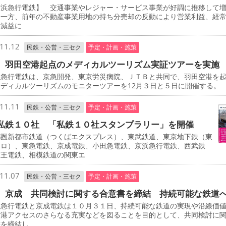
浜急行電鉄】 交通事業やレジャー・サービス事業が好調に推移して
た一方、前年の不動産事業用地の持ち分売却の反動により営業利益、経
に減益に
11.12
民鉄・公営・三セク
予定・計画・施策
 羽田空港起点のメディカルツーリズム実証ツアーを実施
急行電鉄は、京急開発、東京労災病院、ＪＴＢと共同で、羽田空港を
ディカルツーリズムのモニターツアーを12月３日と５日に開催する。
11.11
民鉄・公営・三セク
予定・計画・施策
私鉄１０社 「私鉄１０社スタンプラリー」を開催
圏新都市鉄道（つくばエクスプレス）、東武鉄道、東京地下鉄（東
トロ）、東急電鉄、京成電鉄、小田急電鉄、京浜急行電鉄、西武鉄
京王電鉄、相模鉄道の関東エ
11.07
民鉄・公営・三セク
予定・計画・施策
、京成 共同検討に関する合意書を締結 持続可能な鉄道
急行電鉄と京成電鉄は１０月３１日、持続可能な鉄道の実現や沿線価
空港アクセスのさらなる充実などを図ることを目的として、共同検討に
書を締結し