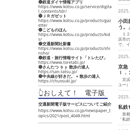
🔵鉄道ダイヤ情報アプリ
https://www.kotsu.co.jp/service/digita
2025.
l_contents/tdr/
🔵ＪＲガゼット
https://www.kotsu.co.jp/products/gaz
小田
ette/
う。
🔵こどものほん
１２
https://www.kotsu.co.jp/products/kid
s/
浜市
🔵交通新聞社新書
で、
https://www.kotsu.co.jp/products/shi
nsho/
2025.
🔵鉄道・旅行情報サイト「トレたび」
https://www.toretabi.jp/
京急
🔵さんたつ ｂｙ 散歩の達人
https://san-tatsu.jp/
ｌ．
🔵中央線が好きだ。 × 散歩の達人
京浜
https://chuosuki.jp/
ユー
👆おしえて！ 電子版
2025.
交通新聞電子版サービスについてご紹介
私鉄
https://www.kotsu.co.jp/newspaper_t
首都圏
opics/2021/post_4048.html
「私鉄