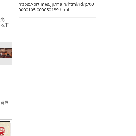
https://prtimes.jp/main/html/rd/p/00
0000105.000050139.html
双光
京地下
な発展