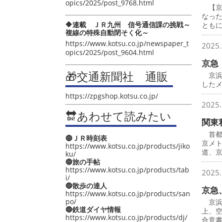
opics/2025/post_9768.html
【京
なっ
🔶連載 ＪＲ九州 信号通信課の挑戦～
とも
複線の特殊自動閉そく化～
https://www.kotsu.co.jp/newspaper_t
2025.
opics/2025/post_9604.html
京急
🎁交通新聞社 通販
京浜
したメ
https://zpgshop.kotsu.co.jp/
2025.
🔛あわせて読みたい
関東
首都
🔵ＪＲ時刻表
京メ
https://www.kotsu.co.jp/products/jiko
道、
ku/
🔵旅の手帖
https://www.kotsu.co.jp/products/tab
2025.
i/
🔵散歩の達人
京急
https://www.kotsu.co.jp/products/san
po/
京浜
🔵鉄道ダイヤ情報
上、
https://www.kotsu.co.jp/products/dj/
合意