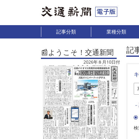
記事分類
業種分類
記
📰ようこそ！交通新聞
2026年８月10日付
－
検