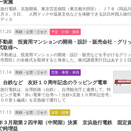
ー実施
急行電鉄、京急開発、東京労災病院（東京都大田区）、ＪＴＢ（同品
２月３、５日、 人間ドックや温泉文化などを体験できる訪日外国人旅
メディカ
11.20
民鉄・公営・三セク
予定・計画・施策
不動産 投資用マンションの開発・設計・販売会社・グリ
式取得へ
不動産は、投資用マンションの開発・設計・販売などを手がけるグリ
浜市西区）の全株式を取得すると発表した。株式譲渡実行日はあす２１
11.14
民鉄・公営・三セク
営業・事業・車両
、台鉄など 友好１０周年記念のラッピング電車
急行電鉄は、台湾鉄路（台鉄）、台湾観光庁と連携して、特
ッピング電車「赤い電車で台湾へ！台鉄×京急１０周年記念号」
０００形１編成）を京急線で運行して
11.13
民鉄・公営・三セク
決算・財務
年３月期第２四半期（中間期）決算 京浜急行電鉄 固定
で純増益