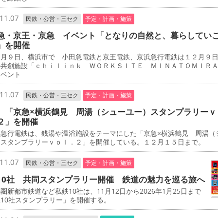
11.07
民鉄・公営・三セク
予定・計画・施策
急・京王・京急 イベント「となりの自然と、暮らしてい
」を開催
月９日、横浜市で 小田急電鉄と京王電鉄、京浜急行電鉄は１２月９
の共創施設「ｃｈｉｌｉｎｋ ＷＯＲＫＳＩＴＥ ＭＩＮＡＴＯＭＩＲ
イベント
11.07
民鉄・公営・三セク
予定・計画・施策
 「京急×横浜鶴見 周湯（シューユー）スタンプラリーｖ
２」を開催
急行電鉄は、銭湯や温浴施設をテーマにした「京急×横浜鶴見 周湯（
）スタンプラリーｖｏｌ．２」を開催している。１２月１５日まで。
11.07
民鉄・公営・三セク
予定・計画・施策
10社 共同スタンプラリー開催 鉄道の魅力を巡る旅へ
新都市鉄道など私鉄10社は、11月12日から2026年1月25日まで
10社スタンプラリー」を開催する。