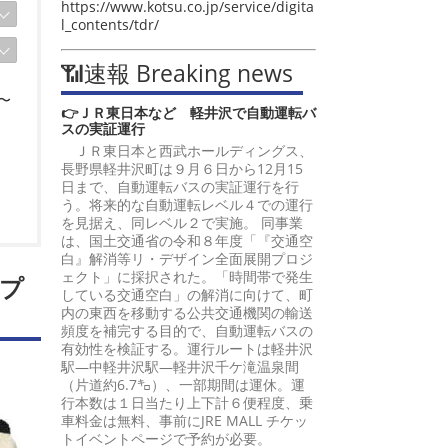
https://www.kotsu.co.jp/service/digita
l_contents/tdr/
📶速報 Breaking news
〜
👉ＪＲ東日本など 軽井沢で自動運転バ
スの実証運行
ＪＲ東日本と西武ホールディングス、
長野県軽井沢町は９月６日から12月15
日まで、自動運転バスの実証運行を行
う。将来的な自動運転レベル４での運行
を見据え、同レベル２で実施。 同事業
は、国土交通省の令和８年度「『交通空
白』解消等リ・デザイン全面展開プロジ
ェクト」に採択された。「時間帯で発生
プ
している交通空白」の解消に向けて、町
内の東西を移動する公共交通機関の輸送
頻度を補完する目的で、自動運転バスの
有効性を検証する。運行ルートは軽井沢
駅―中軽井沢駅―軽井沢千ケ滝温泉間
（片道約6.7㌔）、一部期間は運休。運
行本数は１日当たり上下計６便程度、乗
車料金は無料、事前にJRE MALL チケッ
トイベントページで予約が必要。