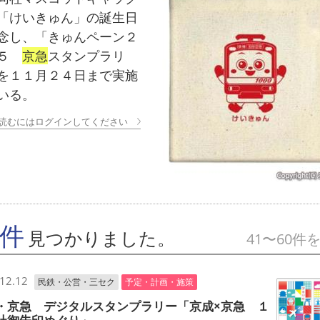
「けいきゅん」の誕生日
念し、「きゅんペーン２
２５
京急
スタンプラリ
を１１月２４日まで実施
いる。
読むにはログインしてください
7件
見つかりました。
41〜60件
12.12
民鉄・公営・三セク
予定・計画・施策
・京急 デジタルスタンプラリー「京成×京急 １