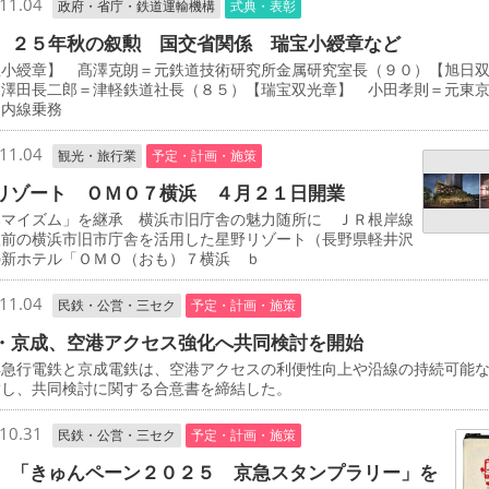
11.04
政府・省庁・鉄道運輸機構
式典・表彰
 ２５年秋の叙勲 国交省関係 瑞宝小綬章など
宝小綬章】 髙澤克朗＝元鉄道技術研究所金属研究室長（９０）【旭日
 澤田長二郎＝津軽鉄道社長（８５）【瑞宝双光章】 小田孝則＝元東
ノ内線乗務
11.04
観光・旅行業
予定・計画・施策
リゾート ＯＭＯ７横浜 ４月２１日開業
マイズム」を継承 横浜市旧庁舎の魅力随所に ＪＲ根岸線
駅前の横浜市旧市庁舎を活用した星野リゾート（長野県軽井沢
の新ホテル「ＯＭＯ（おも）７横浜 ｂ
11.04
民鉄・公営・三セク
予定・計画・施策
・京成、空港アクセス強化へ共同検討を開始
急行電鉄と京成電鉄は、空港アクセスの利便性向上や沿線の持続可能
指し、共同検討に関する合意書を締結した。
10.31
民鉄・公営・三セク
予定・計画・施策
 「きゅんペーン２０２５ 京急スタンプラリー」を