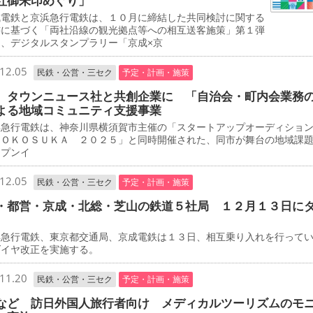
社御朱印めぐり」
電鉄と京浜急行電鉄は、１０月に締結した共同検討に関する
書に基づく「両社沿線の観光拠点等への相互送客施策」第１弾
て、デジタルスタンプラリー「京成×京
12.05
民鉄・公営・三セク
予定・計画・施策
 タウンニュース社と共創企業に 「自治会・町内会業務
よる地域コミュニティ支援事業
急行電鉄は、神奈川県横須賀市主催の「スタートアップオーディショ
ＹＯＫＯＳＵＫＡ ２０２５」と同時開催された、同市が舞台の地域課
ープンイ
12.05
民鉄・公営・三セク
予定・計画・施策
・都営・京成・北総・芝山の鉄道５社局 １２月１３日に
急行電鉄、東京都交通局、京成電鉄は１３日、相互乗り入れを行って
ダイヤ改正を実施する。
11.20
民鉄・公営・三セク
予定・計画・施策
など 訪日外国人旅行者向け メディカルツーリズムのモ