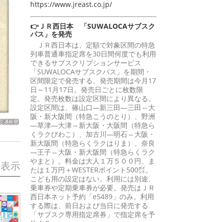
https://www.jreast.co.jp/
👉ＪＲ西日本 「SUWALOCAサブスク
パス」を発売
ＪＲ西日本は、定額で対象区間の特急
列車普通車指定席を30日間何度でも利用
できるサブスクリプションサービス
「SUWALOCAサブスクパス」を期間・
区間限定で発売する。発売期間は今月17
日～11月17日。発売日ごとに枚数限
定。発売枚数は設定区間により異なる。
設定区間は、篠山口―新三田―三田⇔大
阪・新大阪間（特急こうのとり）、野洲
―草津―大津⇔新大阪・大阪間（特急ら
くラクびわこ）、加古川―明石⇔大阪・
新大阪間（特急らくラクはりま）、奈良
―王子⇔大阪・新大阪間（特急らくラク
やまと）。料金は大人１万５００円、ま
を表示
たは１万円＋WESTERポイント500㌽。
こども用の設定はない。利用には別途、
乗車券や定期乗車券が必要。発売はＪＲ
西日本ネット予約「e5489」のみ。利用
する際は、前日および当日に発売する
「サブスク専用指定席券」で指定席を予