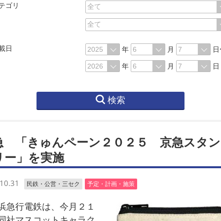
テゴリ
載日
年
月
日
年
月
日
検索
急 「きゅんペーン２０２５ 京急スタン
リー」を実施
10.31
民鉄・公営・三セク
予定・計画・施策
急行電鉄は、今月２１
同社マスコットキャラク