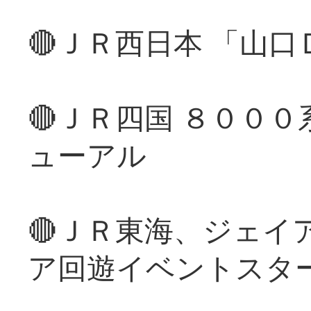
🔴ＪＲ西日本 「山
🔴ＪＲ四国 ８００
ューアル
🔴ＪＲ東海、ジェイ
ア回遊イベントスタ