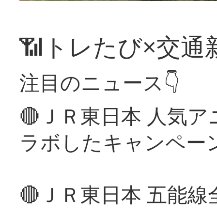
📶トレたび×交通
注目のニュース👇
🔴ＪＲ東日本 人気
ラボしたキャンペー
🔴ＪＲ東日本 五能