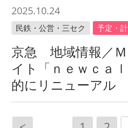
2025.10.24
民鉄・公営・三セク
予定・計
京急 地域情報／Ｍ
イト「ｎｅｗｃａｌ
的にリニューアル
<
1
2