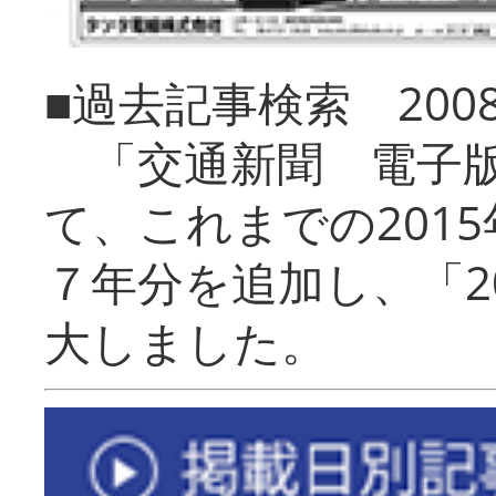
■過去記事検索 20
「交通新聞 電子版
て、これまでの201
７年分を追加し、「2
大しました