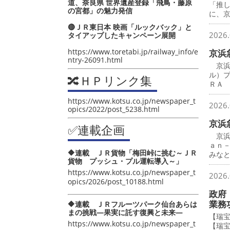
道、奈良県 世界遺産登録「飛鳥・藤原
「推
の宮都」の魅力発信
に、
🔴ＪＲ東日本 映画「ルックバック」と
2026.
タイアップしたキャンペーン展開
https://www.toretabi.jp/railway_info/e
京浜
ntry-26091.html
京浜
ル）
🔀ＨＰリンク集
ＲＡ
https://www.kotsu.co.jp/newspaper_t
2026.
opics/2022/post_5238.html
京浜
✅連載企画
京浜
ａｎ
🔶連載 ＪＲ貨物「梅田峠に挑む～ＪＲ
みな
貨物 プッシュ・プル運転導入～」
https://www.kotsu.co.jp/newspaper_t
2026.
opics/2026/post_10188.html
政府
業務
🔶連載 ＪＲフルーツパーク仙台あらは
まの挑戦―果実に託す復興と未来―
【瑞
https://www.kotsu.co.jp/newspaper_t
【瑞