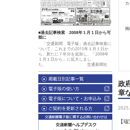
カ
掲
■過去記事検索 2008年１月１日から可
能に
「交通新聞 電子版」過去記事検索に
ついて、これまでの2015年１月１日か
ら、新たに７年分を追加し、「2008年
１月１日から」に拡大しまし
た。 交通新聞社
政
章
2025.
【瑞