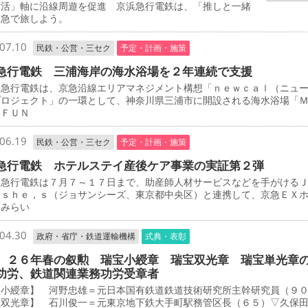
し活」軸に沿線周遊を促進 京浜急行電鉄は、「推しと一緒
京急で旅しよう。
07.10
民鉄・公営・三セク
予定・計画・施策
急行電鉄 三浦海岸の海水浴場を２年連続で支援
急行電鉄は、京急沿線エリアマネジメント構想「ｎｅｗｃａｌ（ニュ
プロジェクト」の一環として、神奈川県三浦市に開設される海水浴場「
 ＦＵＮ
06.19
民鉄・公営・三セク
予定・計画・施策
急行電鉄 ホテルステイ産後ケア事業の実証第２弾
急行電鉄は７月７～１７日まで、助産師人材サービスなどを手がける
－ｓｈｅ，ｓ（ジョサンシーズ、東京都中央区）と連携して、京急ＥＸ
とみらい
04.30
政府・省庁・鉄道運輸機構
式典・表彰
 ２６年春の叙勲 瑞宝小綬章 瑞宝双光章 瑞宝単光章
功労、鉄道関連業務功労受章者
宝小綬章】 河野忠雄＝元日本国有鉄道鉄道技術研究所主幹研究員（９
宝双光章】 石川俊一＝元東京地下鉄大手町駅務管区長（６５）▽久保