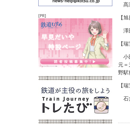
髙澤
[PR]
【旭
澤田
【瑞
小田
元＝
野駅
【瑞
石井