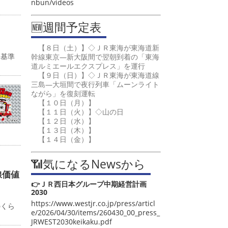
nbun/videos
🆕週間予定表
【８日（土）】◇ＪＲ東海が東海道新
み基準
幹線東京―新大阪間で翌朝到着の「東海
道ルミエールエクスプレス」を運行
【９日（日）】◇ＪＲ東海が東海道線
三島―大垣間で夜行列車「ムーンライト
ながら」を復刻運転
【１０日（月）】
【１１日（火）】◇山の日
【１２日（水）】
【１３日（木）】
【１４日（金）】
📶気になるNewsから
線価値
👉ＪＲ西日本グループ中期経営計画
2030
カ
https://www.westjr.co.jp/press/articl
のくら
e/2026/04/30/items/260430_00_press_
JRWEST2030keikaku.pdf