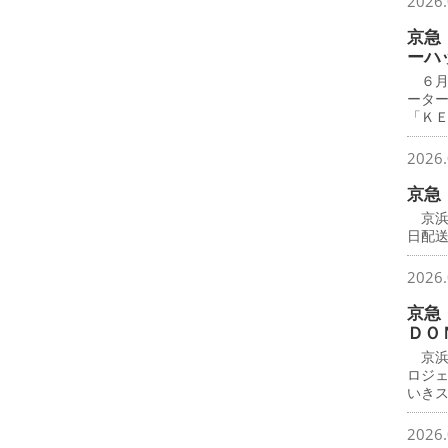
2026.
京急
ーハ
６月
ータ
「Ｋ
2026.
京急
京浜
日配
2026.
京急
ＤＯ
京浜
ロジ
いき
2026.