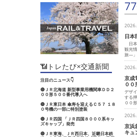
7
2026.
日本
日本
観光
旅―
📶トレたび×交通新聞
2026.
京成
注目のニュース👇
００
🔴ＪＲ北海道 新型事業用機関車ＤＤ２
デザ
００形５００番代導入へ
する
００
🔴ＪＲ東日本 傘寿を迎えるＣ５７ １８
０号機の一部に特別塗装
2026.
🔴ＪＲ四国 「ＪＲ四国８０００系キッ
ズキャップ」発売
京浜
キュ
🔴ＪＲ東海、ＪＲ西日本、近畿日本鉄