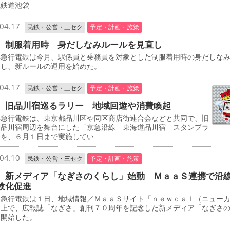
武鉄道池袋
04.17
民鉄・公営・三セク
予定・計画・施策
 制服着用時 身だしなみルールを見直し
急行電鉄は今月、駅係員と乗務員を対象とした制服着用時の身だしな
定し、新ルールの運用を始めた。
04.17
民鉄・公営・三セク
予定・計画・施策
 旧品川宿巡るラリー 地域回遊や消費喚起
急行電鉄は、東京都品川区や同区商店街連合会などと共同で、旧
道品川宿周辺を舞台にした「京急沿線 東海道品川宿 スタンプラ
」を、６月１日まで実施してい
04.10
民鉄・公営・三セク
予定・計画・施策
 新メディア「なぎさのくらし」始動 ＭａａＳ連携で沿
験化促進
急行電鉄は１日、地域情報／ＭａａＳサイト「ｎｅｗｃａｌ（ニュー
」上で、広報誌「なぎさ」創刊７０周年を記念した新メディア「なぎさ
を開始した。