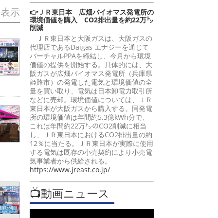
を表示
👉ＪＲ東日本 広畑バイオマス発電所の
環境価値を購入 CO2排出量を約22万㌧
削減
ＪＲ東日本と大阪ガスは、大阪ガスの
代理店であるDaigas エナジーを通じて
バーチャルPPAを締結し、今月から環境
価値の提供を開始する。具体的には、大
阪ガスが広畑バイオマス発電所（兵庫県
姫路市）の発電した電気と環境価値の全
量を買い取り、電気は日本卸電力取引所
などに売却。環境価値については、ＪＲ
東日本が大阪ガスから購入する。同発電
所の環境価値は年間約5.3億kWh分で、
これは年間約22万㌧のCO2削減に相当
し、ＪＲ東日本におけるCO2排出量の約
12％に当たる。ＪＲ東日本が実際に使用
する電気は既存の小売契約により小売電
気事業者から供給される。
https://www.jreast.co.jp/
📺動画ニュース