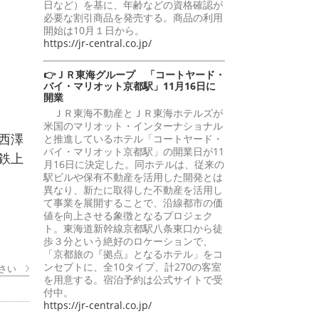
日など）を基に、年齢などの資格確認が
必要な割引商品を発売する。商品の利用
開始は10月１日から。
https://jr-central.co.jp/
👉ＪＲ東海グループ 「コートヤード・
バイ・マリオット京都駅」11月16日に
開業
ＪＲ東海不動産とＪＲ東海ホテルズが
米国のマリオット・インターナショナル
西澤
と推進しているホテル「コートヤード・
バイ・マリオット京都駅」の開業日が11
鉄上
月16日に決定した。同ホテルは、従来の
駅ビルや保有不動産を活用した開発とは
異なり、新たに取得した不動産を活用し
て事業を展開することで、沿線都市の価
値を向上させる象徴となるプロジェク
ト。東海道新幹線京都駅八条東口から徒
歩３分という絶好のロケーションで、
「京都旅の『拠点』となるホテル」をコ
ンセプトに、全10タイプ、計270の客室
さい
を用意する。宿泊予約は公式サイトで受
付中。
https://jr-central.co.jp/