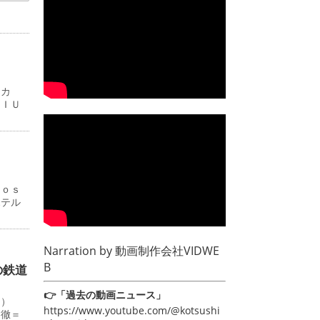
ーカ
ＭＩＵ
Ｊｏｓ
ホテル
Narration by
動画制作会社VIDWE
B
の鉄道
👉「過去の動画ニュース」
０）
https://www.youtube.com/@kotsushi
田徹＝