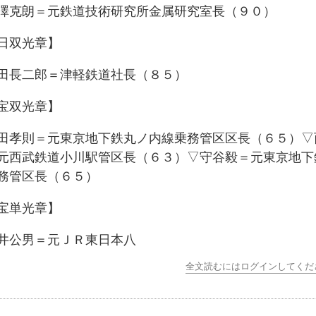
克朗＝元鉄道技術研究所金属研究室長（９０）
日双光章】
長二郎＝津軽鉄道社長（８５）
宝双光章】
孝則＝元東京地下鉄丸ノ内線乗務管区区長（６５）▽
元西武鉄道小川駅管区長（６３）▽守谷毅＝元東京地下
務管区長（６５）
宝単光章】
公男＝元ＪＲ東日本八
全文読むにはログインしてくだ