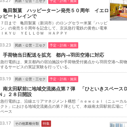
03.27
民鉄・公営・三セク
予定・計画・施策
 亀田製菓 ハッピーターン発売５０周年 イエロ
ッピートレインで
７日まで 亀田製菓（新潟市）のロングセラー米菓「ハッピ
ーン」の発売５０周年を記念して、京浜急行電鉄の黄色い電車
ＥＩＫＹＵ ＹＥＬＬＯＷ ＨＡＰＰＹ
03.23
民鉄・公営・三セク
予定・計画・施策
 手荷物当日配送を拡充 都内→羽田空港に対応
急行電鉄は、東京都内の宿泊施設や手荷物受付拠点から羽田空港へ荷
送するサービスの実証実験を行っている。
03.19
民鉄・公営・三セク
予定・計画・施策
 南太田駅前に地域交流拠点第７弾 「ひといきスペース
Ｎ」２８日開設
急行電鉄は、沿線エリアマネジメント構想「ｎｅｗｃａｌ（ニューカ
ェクト」における地域交流拠点の第７弾として、本線南太田駅前広場に
スペース
03.17
その他業種分類
特集