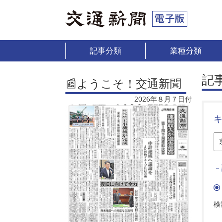
記事分類
業種分類
記
📰ようこそ！交通新聞
2026年８月７日付
－
検