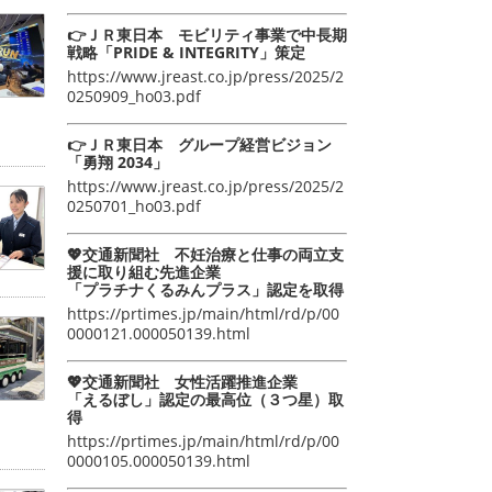
👉ＪＲ東日本 モビリティ事業で中長期
戦略「PRIDE & INTEGRITY」策定
https://www.jreast.co.jp/press/2025/2
0250909_ho03.pdf
👉ＪＲ東日本 グループ経営ビジョン
「勇翔 2034」
https://www.jreast.co.jp/press/2025/2
0250701_ho03.pdf
💖交通新聞社 不妊治療と仕事の両立支
援に取り組む先進企業
「プラチナくるみんプラス」認定を取得
https://prtimes.jp/main/html/rd/p/00
0000121.000050139.html
💖交通新聞社 女性活躍推進企業
「えるぼし」認定の最高位（３つ星）取
得
https://prtimes.jp/main/html/rd/p/00
0000105.000050139.html