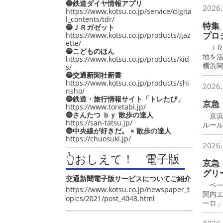
🔵鉄道ダイヤ情報アプリ
2026.
https://www.kotsu.co.jp/service/digita
l_contents/tdr/
特集
🔵ＪＲガゼット
プロ
https://www.kotsu.co.jp/products/gaz
ette/
ＪＲ
🔵こどものほん
地を
https://www.kotsu.co.jp/products/kid
横浜
s/
🔵交通新聞社新書
https://www.kotsu.co.jp/products/shi
2026.
nsho/
🔵鉄道・旅行情報サイト「トレたび」
京急
https://www.toretabi.jp/
🔵さんたつ ｂｙ 散歩の達人
京浜
https://san-tatsu.jp/
ルー
🔵中央線が好きだ。 × 散歩の達人
https://chuosuki.jp/
2026.
👆おしえて！ 電子版
京急
グリ
交通新聞電子版サービスについてご紹介
ベー
https://www.kotsu.co.jp/newspaper_t
関内
opics/2021/post_4048.html
ーロ