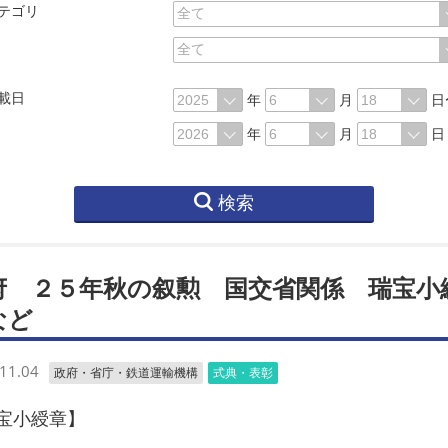
テゴリ
載日
年
月
日
年
月
日
検索
府 ２５年秋の叙勲 国交省関係 瑞宝小
など
11.04
政府・省庁・鉄道運輸機構
式典・表彰
宝小綬章】