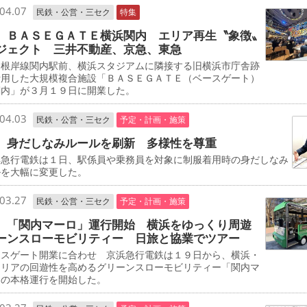
04.07
民鉄・公営・三セク
特集
 ＢＡＳＥＧＡＴＥ横浜関内 エリア再生〝象徴〟
ジェクト 三井不動産、京急、東急
根岸線関内駅前、横浜スタジアムに隣接する旧横浜市庁舎跡
活用した大規模複合施設「ＢＡＳＥＧＡＴＥ（ベースゲート）
関内」が３月１９日に開業した。
04.03
民鉄・公営・三セク
予定・計画・施策
 身だしなみルールを刷新 多様性を尊重
急行電鉄は１日、駅係員や乗務員を対象に制服着用時の身だしなみ
ルを大幅に変更した。
03.27
民鉄・公営・三セク
予定・計画・施策
 「関内マーロ」運行開始 横浜をゆっくり周遊
ーンスローモビリティー 日旅と協業でツアー
スゲート開業に合わせ 京浜急行電鉄は１９日から、横浜・
エリアの回遊性を高めるグリーンスローモビリティー「関内マ
」の本格運行を開始した。