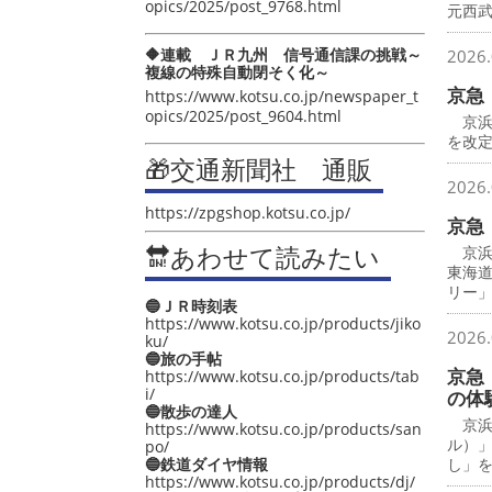
opics/2025/post_9768.html
元西
🔶連載 ＪＲ九州 信号通信課の挑戦～
2026.
複線の特殊自動閉そく化～
京急
https://www.kotsu.co.jp/newspaper_t
opics/2025/post_9604.html
京浜
を改
🎁交通新聞社 通販
2026.
https://zpgshop.kotsu.co.jp/
京急
🔛あわせて読みたい
京浜
東海
リー
🔵ＪＲ時刻表
https://www.kotsu.co.jp/products/jiko
2026.
ku/
🔵旅の手帖
京急
https://www.kotsu.co.jp/products/tab
i/
の体
🔵散歩の達人
京浜
https://www.kotsu.co.jp/products/san
ル）
po/
🔵鉄道ダイヤ情報
し」
https://www.kotsu.co.jp/products/dj/