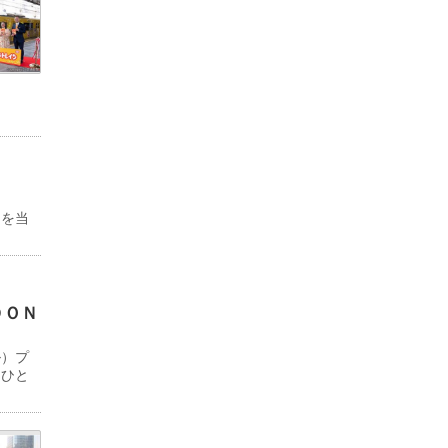
物を当
ＤＯＮ
ル）プ
「ひと