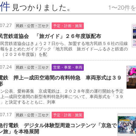
7件
見つかりました。
1〜20件
07.27
民鉄・公営・三セク
予定・計画・施策
民営鉄道協会 「旅ガイド」２６年度版配布
民営鉄道協会はきょう２７日から、加盟する地方民鉄５６社の沿線
情報をまとめたガイドブック「地方民鉄 旅ガイド―ふるさと鉄道の
」（２０２６年度版）を配
07.24
民鉄・公営・三セク
営業・事業・車両
電鉄 押上―成田空港間の有料特急 車両形式は３９
形
イン公表、愛称募集 京成電鉄は、２０２８年度の運行開始を予定
押上―成田空港間の新型有料特急列車について、車両形式を「３９
形」と決定するとともに、列車
07.17
民鉄・公営・三セク
予定・計画・施策
急行電鉄 デジタル体験型周遊コンテンツ「京急で
ン旅」を本格展開