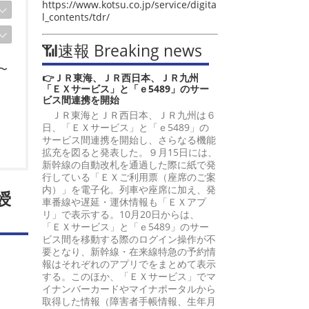
https://www.kotsu.co.jp/service/digita
l_contents/tdr/
📶速報 Breaking news
〜
👉ＪＲ東海、ＪＲ西日本、ＪＲ九州
「ＥＸサービス」と「ｅ5489」のサー
ビス間連携を開始
ＪＲ東海とＪＲ西日本、ＪＲ九州は６
日、「ＥＸサービス」と「ｅ5489」の
サービス間連携を開始し、さらなる機能
拡充を図ると発表した。９月15日には、
新幹線の自動改札を通過した際に紙で発
行している「ＥＸご利用票（座席のご案
内）」を電子化。列車や座席に加え、発
綬
車番線や遅延・運休情報も「ＥＸアプ
リ」で表示する。10月20日からは、
「ＥＸサービス」と「ｅ5489」のサー
ビス間を移動する際のログイン操作が不
要となり、新幹線・在来線特急の予約情
報はそれぞれのアプリでをまとめて表示
する。このほか、「ＥＸサービス」でマ
イナンバーカードやマイナポータルから
取得した情報（障害者手帳情報、生年月