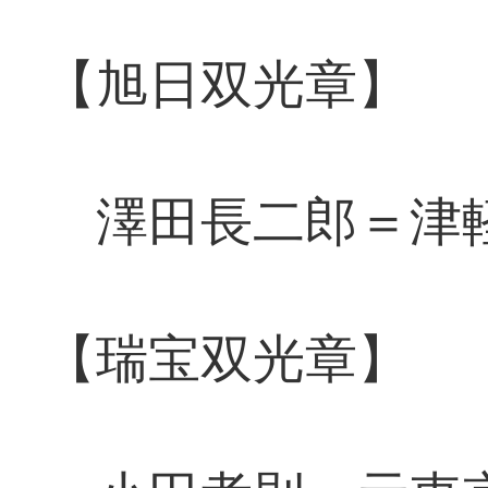
【旭日双光章】
澤田長二郎＝津軽
【瑞宝双光章】