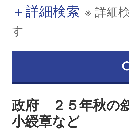
＋
詳細検索
※ 詳細
す
政府 ２５年秋の
小綬章など