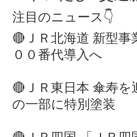
注目のニュース👇
🔴ＪＲ北海道 新型
００番代導入へ
🔴ＪＲ東日本 傘寿
の一部に特別塗装
🔴ＪＲ四国 「ＪＲ