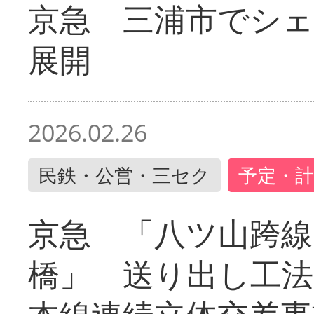
京急 三浦市でシ
展開
2026.02.26
民鉄・公営・三セク
予定・計
京急 「八ツ山跨線
橋」 送り出し工