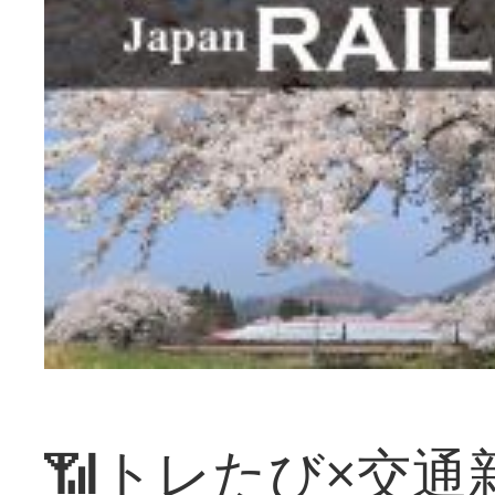
📶トレたび×交通