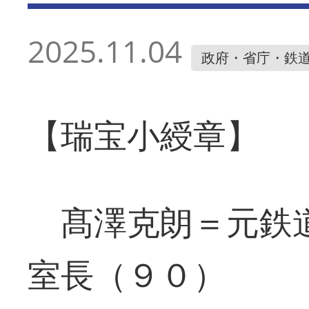
2025.11.04
政府・省庁・鉄
【瑞宝小綬章】
髙澤克朗＝元鉄道
室長（９０）