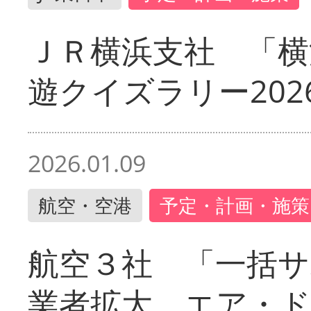
ＪＲ横浜支社 「横
遊クイズラリー202
2026.01.09
航空・空港
予定・計画・施策
航空３社 「一括サ
業者拡大 エア・