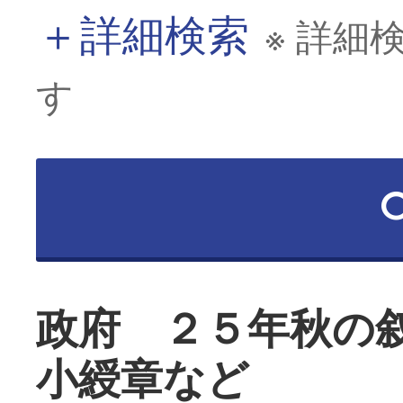
＋
詳細検索
※ 詳細
す
政府 ２５年秋の
小綬章など