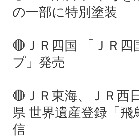
の一部に特別塗装
🔴ＪＲ四国 「ＪＲ
プ」発売
🔴ＪＲ東海、ＪＲ西
県 世界遺産登録「飛
信