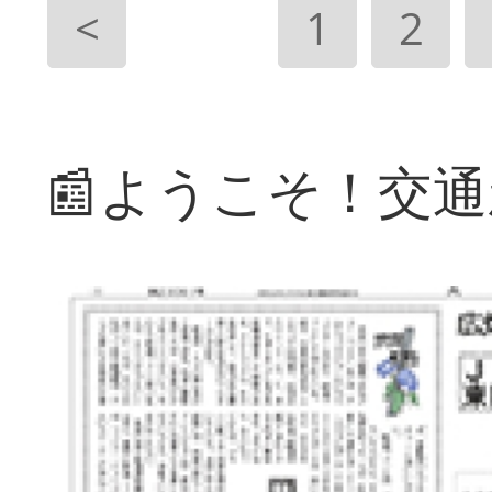
<
1
2
📰ようこそ！交