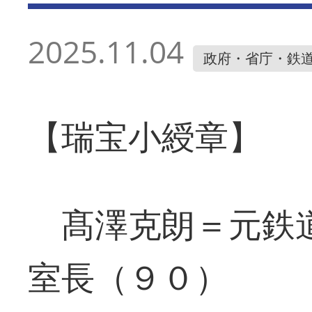
2025.11.04
政府・省庁・鉄
【瑞宝小綬章】
髙澤克朗＝元鉄道
室長（９０）