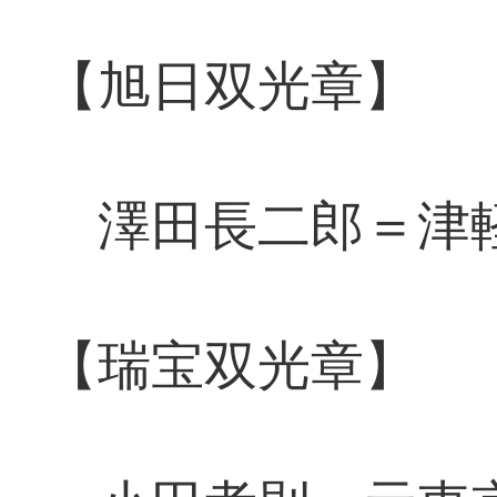
【旭日双光章】
澤田長二郎＝津軽
【瑞宝双光章】