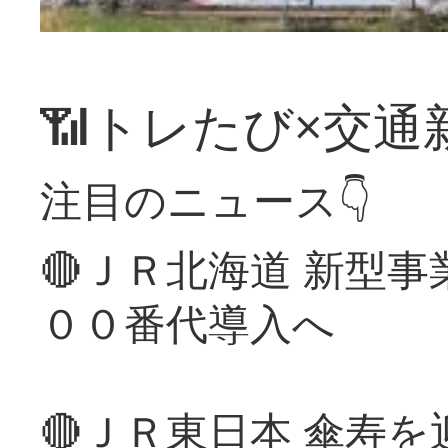
📶トレたび×交通
注目のニュース👇
🔴ＪＲ北海道 新型
００番代導入へ
🔴ＪＲ東日本 傘寿