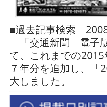
■過去記事検索 20
「交通新聞 電子版
て、これまでの201
７年分を追加し、「2
大しました