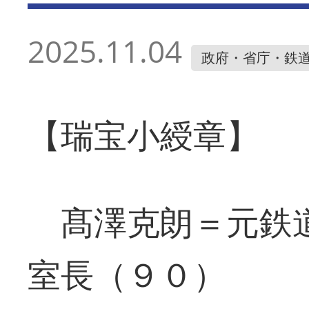
2025.11.04
政府・省庁・鉄
【瑞宝小綬章】
髙澤克朗＝元鉄道
室長（９０）