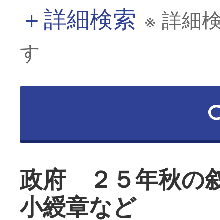
＋
詳細検索
※ 詳細
す
政府 ２５年秋の
小綬章など