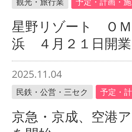
観光・旅行業
予定・計画・施
星野リゾート ＯＭ
浜 ４月２１日開業
2025.11.04
民鉄・公営・三セク
予定・計
京急・京成、空港ア