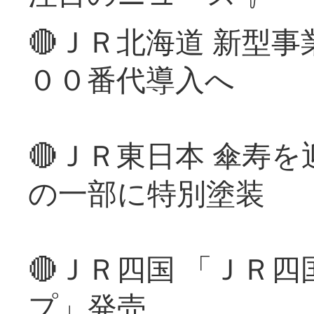
🔴ＪＲ北海道 新型
００番代導入へ
🔴ＪＲ東日本 傘寿
の一部に特別塗装
🔴ＪＲ四国 「ＪＲ
プ」発売