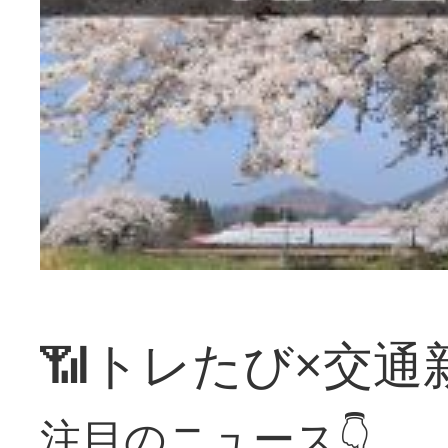
📶トレたび×交通
注目のニュース👇