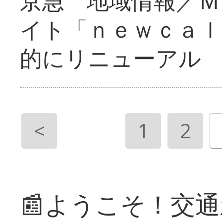
京急 地域情報／Ｍ
イト「ｎｅｗｃａｌ
的にリニューアル
<
1
2
📰ようこそ！交