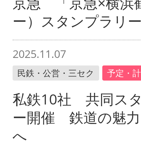
京急 「京急×横浜
ー）スタンプラリ
2025.11.07
民鉄・公営・三セク
予定・計
私鉄10社 共同ス
ー開催 鉄道の魅力
へ