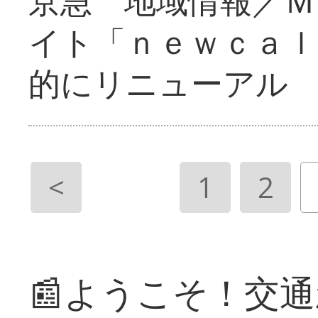
京急 地域情報／Ｍ
イト「ｎｅｗｃａｌ
的にリニューアル
<
1
2
📰ようこそ！交