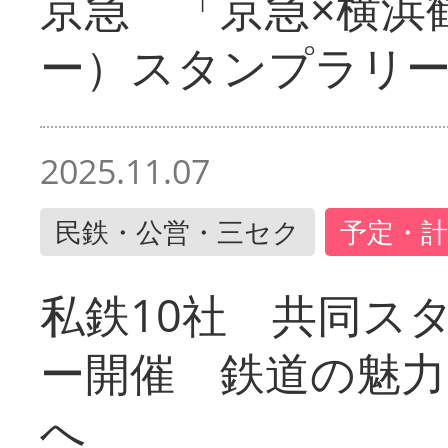
京急 「京急×横浜
ー）スタンプラリ
2025.11.07
民鉄・公営・三セク
予定・計
私鉄10社 共同ス
ー開催 鉄道の魅力
へ