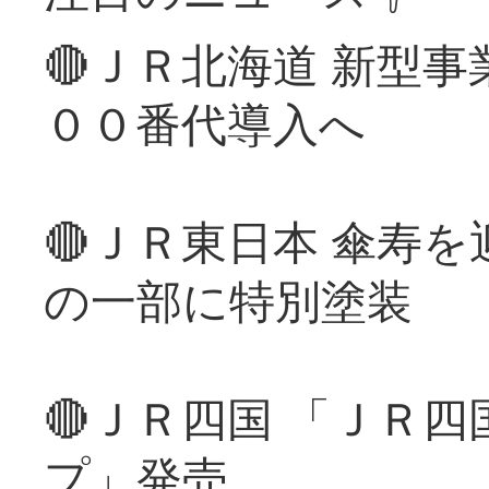
🔴ＪＲ北海道 新型
００番代導入へ
🔴ＪＲ東日本 傘寿
の一部に特別塗装
🔴ＪＲ四国 「ＪＲ
プ」発売