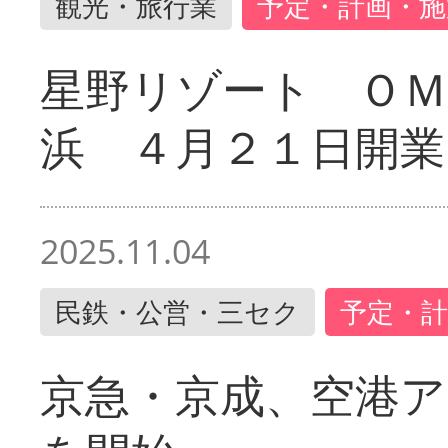
観光・旅行業
予定・計画・施
星野リゾート ＯＭ
浜 ４月２１日開業
2025.11.04
民鉄・公営・三セク
予定・計
京急・京成、空港ア