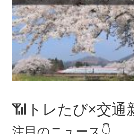
📶トレたび×交通
注目のニュース👇