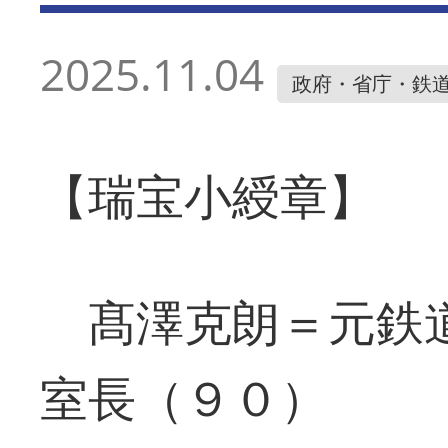
2025.11.04
政府・省庁・鉄
【瑞宝小綬章】
髙澤克朗＝元鉄道
室長（９０）