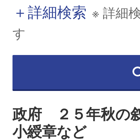
＋
詳細検索
※ 詳細
す
政府 ２５年秋の
小綬章など