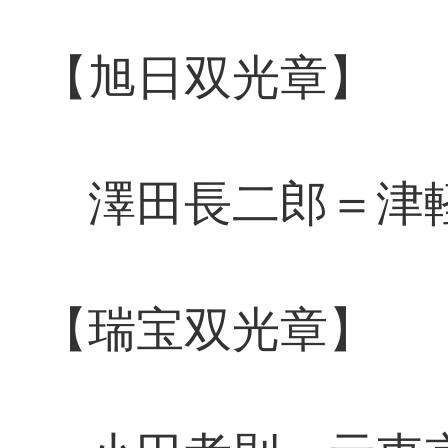
【旭日双光章】
澤田長二郎＝津軽
【瑞宝双光章】