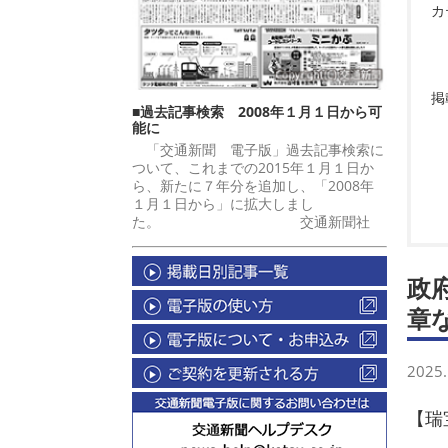
カ
掲
■過去記事検索 2008年１月１日から可
能に
「交通新聞 電子版」過去記事検索に
ついて、これまでの2015年１月１日か
ら、新たに７年分を追加し、「2008年
１月１日から」に拡大しまし
た。 交通新聞社
政
章
2025.
【瑞