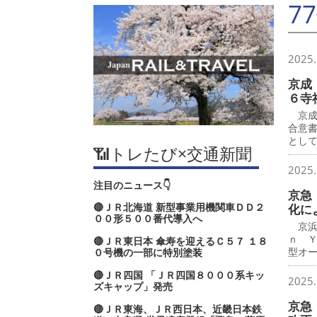
7
2025.
京成
６寺
京成
合意
とし
📶トレたび×交通新聞
2025.
注目のニュース👇
京急
🔴ＪＲ北海道 新型事業用機関車ＤＤ２
化に
００形５００番代導入へ
京浜
ｎ 
🔴ＪＲ東日本 傘寿を迎えるＣ５７ １８
型オ
０号機の一部に特別塗装
🔴ＪＲ四国 「ＪＲ四国８０００系キッ
2025.
ズキャップ」発売
京急
🔴ＪＲ東海、ＪＲ西日本、近畿日本鉄