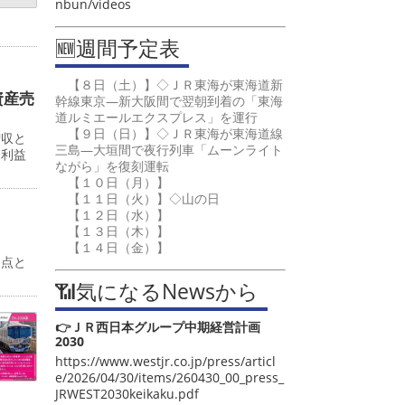
nbun/videos
🆕週間予定表
【８日（土）】◇ＪＲ東海が東海道新
資産売
幹線東京―新大阪間で翌朝到着の「東海
道ルミエールエクスプレス」を運行
【９日（日）】◇ＪＲ東海が東海道線
増収と
三島―大垣間で夜行列車「ムーンライト
常利益
ながら」を復刻運転
【１０日（月）】
【１１日（火）】◇山の日
【１２日（水）】
【１３日（木）】
【１４日（金）】
起点と
📶気になるNewsから
👉ＪＲ西日本グループ中期経営計画
2030
https://www.westjr.co.jp/press/articl
e/2026/04/30/items/260430_00_press_
JRWEST2030keikaku.pdf