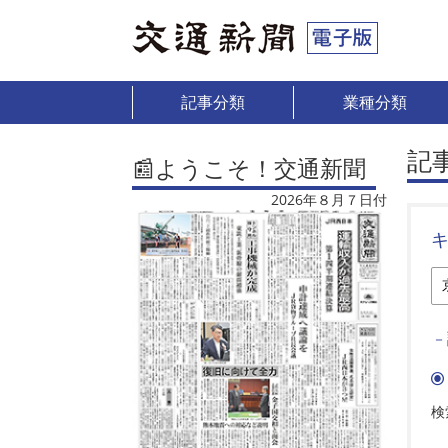
記事分類
業種分類
記
📰ようこそ！交通新聞
2026年８月７日付
－
検