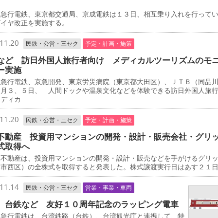
急行電鉄、東京都交通局、京成電鉄は１３日、相互乗り入れを行って
ダイヤ改正を実施する。
11.20
民鉄・公営・三セク
予定・計画・施策
など 訪日外国人旅行者向け メディカルツーリズムのモ
ー実施
急行電鉄、京急開発、東京労災病院（東京都大田区）、ＪＴＢ（同品
２月３、５日、 人間ドックや温泉文化などを体験できる訪日外国人旅
メディカ
11.20
民鉄・公営・三セク
予定・計画・施策
不動産 投資用マンションの開発・設計・販売会社・グリ
式取得へ
不動産は、投資用マンションの開発・設計・販売などを手がけるグリ
浜市西区）の全株式を取得すると発表した。株式譲渡実行日はあす２１
11.14
民鉄・公営・三セク
営業・事業・車両
、台鉄など 友好１０周年記念のラッピング電車
急行電鉄は、台湾鉄路（台鉄）、台湾観光庁と連携して、特