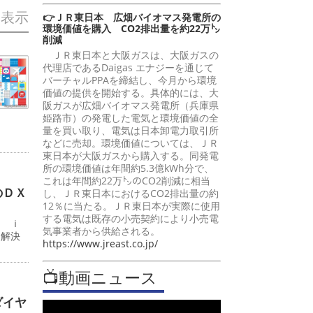
を表示
👉ＪＲ東日本 広畑バイオマス発電所の
環境価値を購入 CO2排出量を約22万㌧
削減
ＪＲ東日本と大阪ガスは、大阪ガスの
代理店であるDaigas エナジーを通じて
バーチャルPPAを締結し、今月から環境
価値の提供を開始する。具体的には、大
阪ガスが広畑バイオマス発電所（兵庫県
姫路市）の発電した電気と環境価値の全
量を買い取り、電気は日本卸電力取引所
などに売却。環境価値については、ＪＲ
東日本が大阪ガスから購入する。同発電
所の環境価値は年間約5.3億kWh分で、
これは年間約22万㌧のCO2削減に相当
のＤＸ
し、ＪＲ東日本におけるCO2排出量の約
12％に当たる。ＪＲ東日本が実際に使用
する電気は既存の小売契約により小売電
ン ｉ
気事業者から供給される。
題解決
https://www.jreast.co.jp/
📺動画ニュース
ダイヤ