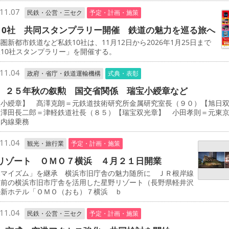
11.07
民鉄・公営・三セク
予定・計画・施策
10社 共同スタンプラリー開催 鉄道の魅力を巡る旅へ
新都市鉄道など私鉄10社は、11月12日から2026年1月25日まで
10社スタンプラリー」を開催する。
11.04
政府・省庁・鉄道運輸機構
式典・表彰
 ２５年秋の叙勲 国交省関係 瑞宝小綬章など
宝小綬章】 髙澤克朗＝元鉄道技術研究所金属研究室長（９０）【旭日
 澤田長二郎＝津軽鉄道社長（８５）【瑞宝双光章】 小田孝則＝元東
ノ内線乗務
11.04
観光・旅行業
予定・計画・施策
リゾート ＯＭＯ７横浜 ４月２１日開業
マイズム」を継承 横浜市旧庁舎の魅力随所に ＪＲ根岸線
駅前の横浜市旧市庁舎を活用した星野リゾート（長野県軽井沢
の新ホテル「ＯＭＯ（おも）７横浜 ｂ
11.04
民鉄・公営・三セク
予定・計画・施策