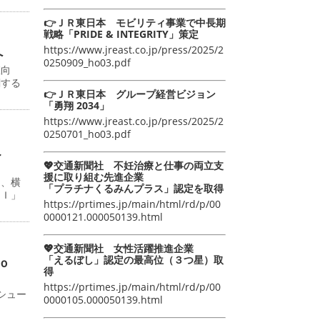
👉ＪＲ東日本 モビリティ事業で中長期
戦略「PRIDE & INTEGRITY」策定
https://www.jreast.co.jp/press/2025/2
へ
0250909_ho03.pdf
値向
関する
👉ＪＲ東日本 グループ経営ビジョン
「勇翔 2034」
https://www.jreast.co.jp/press/2025/2
0250701_ho03.pdf
こ
💖交通新聞社 不妊治療と仕事の両立支
援に取り組む先進企業
日、横
「プラチナくるみんプラス」認定を取得
ＡＩ」
https://prtimes.jp/main/html/rd/p/00
0000121.000050139.html
💖交通新聞社 女性活躍推進企業
「えるぼし」認定の最高位（３つ星）取
ｏ
得
https://prtimes.jp/main/html/rd/p/00
シュー
0000105.000050139.html