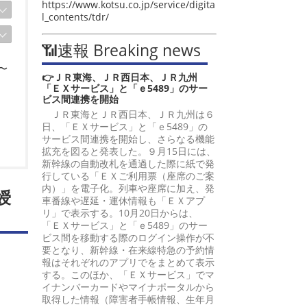
https://www.kotsu.co.jp/service/digita
l_contents/tdr/
📶速報 Breaking news
〜
👉ＪＲ東海、ＪＲ西日本、ＪＲ九州
「ＥＸサービス」と「ｅ5489」のサー
ビス間連携を開始
ＪＲ東海とＪＲ西日本、ＪＲ九州は６
日、「ＥＸサービス」と「ｅ5489」の
サービス間連携を開始し、さらなる機能
拡充を図ると発表した。９月15日には、
新幹線の自動改札を通過した際に紙で発
行している「ＥＸご利用票（座席のご案
内）」を電子化。列車や座席に加え、発
綬
車番線や遅延・運休情報も「ＥＸアプ
リ」で表示する。10月20日からは、
「ＥＸサービス」と「ｅ5489」のサー
ビス間を移動する際のログイン操作が不
要となり、新幹線・在来線特急の予約情
報はそれぞれのアプリでをまとめて表示
する。このほか、「ＥＸサービス」でマ
イナンバーカードやマイナポータルから
取得した情報（障害者手帳情報、生年月