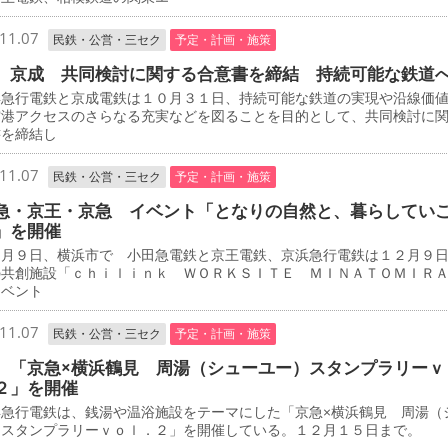
11.07
民鉄・公営・三セク
予定・計画・施策
、京成 共同検討に関する合意書を締結 持続可能な鉄道
急行電鉄と京成電鉄は１０月３１日、持続可能な鉄道の実現や沿線価
空港アクセスのさらなる充実などを図ることを目的として、共同検討に
書を締結し
11.07
民鉄・公営・三セク
予定・計画・施策
急・京王・京急 イベント「となりの自然と、暮らしてい
」を開催
月９日、横浜市で 小田急電鉄と京王電鉄、京浜急行電鉄は１２月９
の共創施設「ｃｈｉｌｉｎｋ ＷＯＲＫＳＩＴＥ ＭＩＮＡＴＯＭＩＲ
イベント
11.07
民鉄・公営・三セク
予定・計画・施策
 「京急×横浜鶴見 周湯（シューユー）スタンプラリーｖ
２」を開催
急行電鉄は、銭湯や温浴施設をテーマにした「京急×横浜鶴見 周湯（
）スタンプラリーｖｏｌ．２」を開催している。１２月１５日まで。