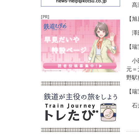
髙澤
[PR]
【旭
澤田
【瑞
小田
元＝
野駅
【瑞
石井