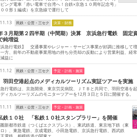
ッピング電車「赤い電車で台湾へ！台鉄×京急１０周年記念号」
０００形１編成）を京急線で運行して
11.13
民鉄・公営・三セク
決算・財務
年３月期第２四半期（中間期）決算 京浜急行電鉄 固定
で純増益
浜急行電鉄】 交通事業やレジャー・サービス事業が好調に推移して
た一方、前年の不動産事業用地の持ち分売却の反動により営業利益、経
に減益に
11.12
民鉄・公営・三セク
予定・計画・施策
 羽田空港起点のメディカルツーリズム実証ツアーを実施
急行電鉄は、京急開発、東京労災病院、ＪＴＢと共同で、羽田空港を
ディカルツーリズムのモニターツアーを12月３日と５日に開催する。
11.11
民鉄・公営・三セク
予定・計画・施策
私鉄１０社 「私鉄１０社スタンプラリー」を開催
圏新都市鉄道（つくばエクスプレス）、東武鉄道、東京地下鉄（東
トロ）、東急電鉄、京成電鉄、小田急電鉄、京浜急行電鉄、西武鉄
京王電鉄、相模鉄道の関東エ