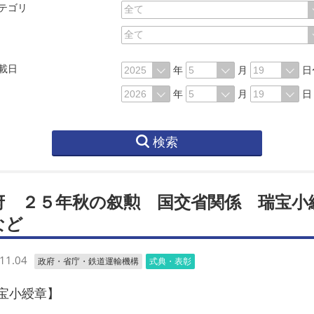
テゴリ
載日
年
月
日
年
月
日
検索
府 ２５年秋の叙勲 国交省関係 瑞宝小
など
11.04
政府・省庁・鉄道運輸機構
式典・表彰
宝小綬章】