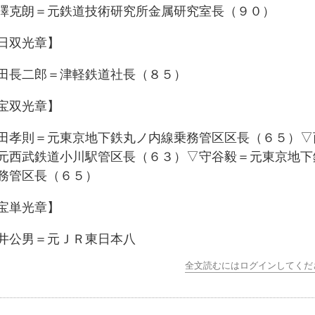
克朗＝元鉄道技術研究所金属研究室長（９０）
日双光章】
長二郎＝津軽鉄道社長（８５）
宝双光章】
孝則＝元東京地下鉄丸ノ内線乗務管区区長（６５）▽
元西武鉄道小川駅管区長（６３）▽守谷毅＝元東京地下
務管区長（６５）
宝単光章】
公男＝元ＪＲ東日本八
全文読むにはログインしてくだ