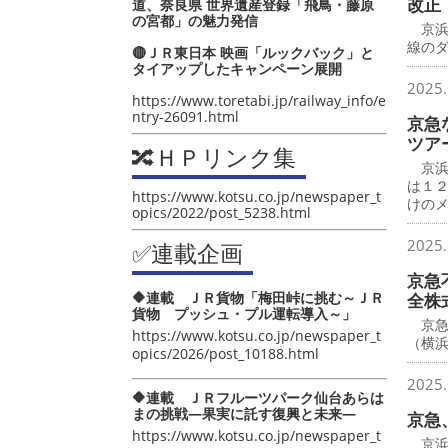
改正
道、奈良県 世界遺産登録「飛鳥・藤原
の宮都」の魅力発信
京浜
線の
🔴ＪＲ東日本 映画「ルックバック」と
タイアップしたキャンペーン展開
2025.
https://www.toretabi.jp/railway_info/e
ntry-26091.html
京急
ツア
🔀ＨＰリンク集
京浜
は１
https://www.kotsu.co.jp/newspaper_t
けの
opics/2022/post_5238.html
2025.
✅連載企画
京急
🔶連載 ＪＲ貨物「梅田峠に挑む～ＪＲ
全株
貨物 プッシュ・プル運転導入～」
京急
https://www.kotsu.co.jp/newspaper_t
（横
opics/2026/post_10188.html
2025.
🔶連載 ＪＲフルーツパーク仙台あらは
まの挑戦―果実に託す復興と未来―
京急
https://www.kotsu.co.jp/newspaper_t
京浜