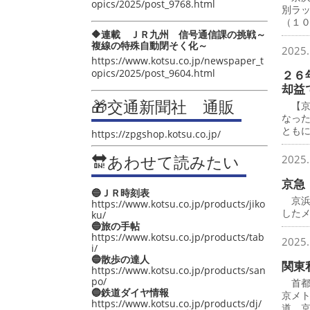
opics/2025/post_9768.html
別ラ
（１
🔶連載 ＪＲ九州 信号通信課の挑戦～
複線の特殊自動閉そく化～
2025.
https://www.kotsu.co.jp/newspaper_t
opics/2025/post_9604.html
２６
却益
🎁交通新聞社 通販
【京
なっ
とも
https://zpgshop.kotsu.co.jp/
🔛あわせて読みたい
2025.
京急
🔵ＪＲ時刻表
京浜
https://www.kotsu.co.jp/products/jiko
したメ
ku/
🔵旅の手帖
https://www.kotsu.co.jp/products/tab
2025.
i/
🔵散歩の達人
関東
https://www.kotsu.co.jp/products/san
po/
首都
🔵鉄道ダイヤ情報
京メ
https://www.kotsu.co.jp/products/dj/
道、