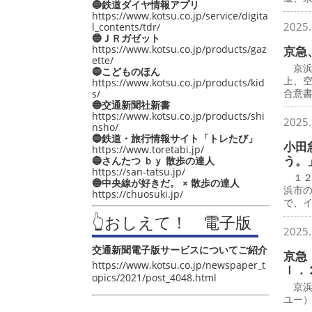
🔵鉄道ダイヤ情報アプリ
https://www.kotsu.co.jp/service/digita
2025.
l_contents/tdr/
🔵ＪＲガゼット
https://www.kotsu.co.jp/products/gaz
京急
ette/
京浜
🔵こどものほん
上、
https://www.kotsu.co.jp/products/kid
合意
s/
🔵交通新聞社新書
https://www.kotsu.co.jp/products/shi
2025.
nsho/
🔵鉄道・旅行情報サイト「トレたび」
小田
https://www.toretabi.jp/
う。
🔵さんたつ ｂｙ 散歩の達人
https://san-tatsu.jp/
１２
🔵中央線が好きだ。 × 散歩の達人
浜市
https://chuosuki.jp/
で、
👆おしえて！ 電子版
2025.
交通新聞電子版サービスについてご紹介
京急
https://www.kotsu.co.jp/newspaper_t
ｌ．
opics/2021/post_4048.html
京浜
ユー