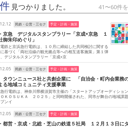
7件
見つかりました。
41〜60件
12.12
民鉄・公営・三セク
予定・計画・施策
・京急 デジタルスタンプラリー「京成×京急 １
社御朱印めぐり」
電鉄と京浜急行電鉄は、１０月に締結した共同検討に関する
書に基づく「両社沿線の観光拠点等への相互送客施策」第１弾
て、デジタルスタンプラリー「京成×京
12.05
民鉄・公営・三セク
予定・計画・施策
 タウンニュース社と共創企業に 「自治会・町内会業務
よる地域コミュニティ支援事業
急行電鉄は、神奈川県横須賀市主催の「スタートアップオーディショ
ＹＯＫＯＳＵＫＡ ２０２５」と同時開催された、同市が舞台の地域課
ープンイ
12.05
民鉄・公営・三セク
予定・計画・施策
・都営・京成・北総・芝山の鉄道５社局 １２月１３日に