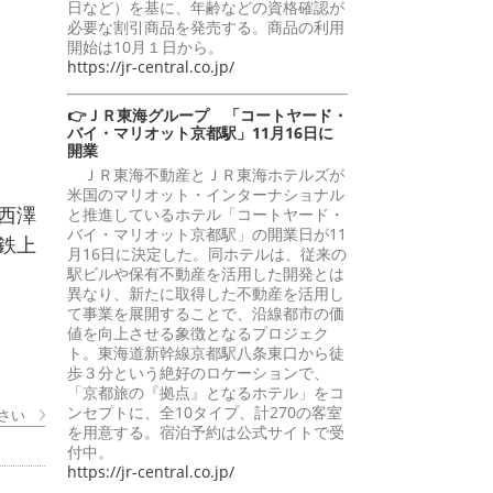
日など）を基に、年齢などの資格確認が
必要な割引商品を発売する。商品の利用
開始は10月１日から。
https://jr-central.co.jp/
👉ＪＲ東海グループ 「コートヤード・
バイ・マリオット京都駅」11月16日に
開業
ＪＲ東海不動産とＪＲ東海ホテルズが
米国のマリオット・インターナショナル
西澤
と推進しているホテル「コートヤード・
バイ・マリオット京都駅」の開業日が11
鉄上
月16日に決定した。同ホテルは、従来の
駅ビルや保有不動産を活用した開発とは
異なり、新たに取得した不動産を活用し
て事業を展開することで、沿線都市の価
値を向上させる象徴となるプロジェク
ト。東海道新幹線京都駅八条東口から徒
歩３分という絶好のロケーションで、
「京都旅の『拠点』となるホテル」をコ
ンセプトに、全10タイプ、計270の客室
さい
を用意する。宿泊予約は公式サイトで受
付中。
https://jr-central.co.jp/