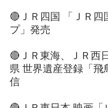
🔴ＪＲ四国 「ＪＲ
プ」発売
🔴ＪＲ東海、ＪＲ西
県 世界遺産登録「飛
信
🔴ＪＲ東日本 映画