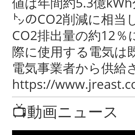
値は年間約5.3億kW
㌧のCO2削減に相当
CO2排出量の約12
際に使用する電気は
電気事業者から供給
https://www.jreast.co
📺動画ニュース