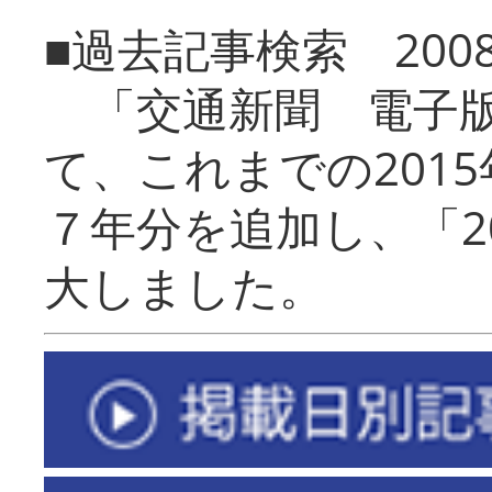
■過去記事検索 20
「交通新聞 電子版
て、これまでの201
７年分を追加し、「2
大しました