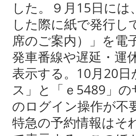
した。９月15日には
した際に紙で発行し
席のご案内）」を電
発車番線や遅延・運
表示する。10月20
ス」と「ｅ5489」
のログイン操作が不
特急の予約情報はそ