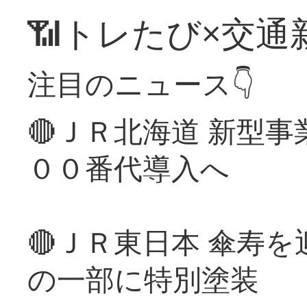
📶トレたび×交通
注目のニュース👇
🔴ＪＲ北海道 新型
００番代導入へ
🔴ＪＲ東日本 傘寿
の一部に特別塗装