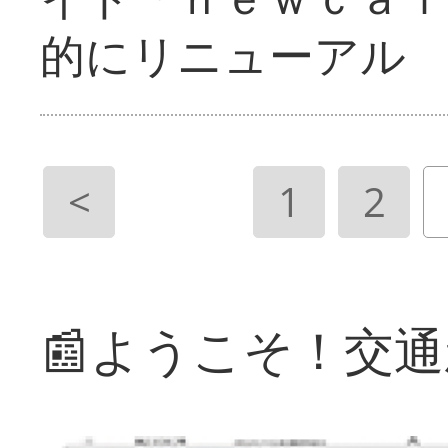
的にリニューアル
<
1
2
📰ようこそ！交