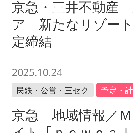
京急・三井不動産 
ア 新たなリゾー
定締結
2025.10.24
民鉄・公営・三セク
予定・計
京急 地域情報／Ｍ
イト「ｎｅｗｃａｌ