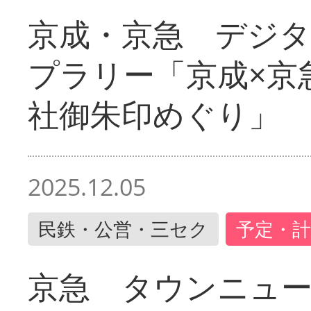
京成・京急 デジ
プラリー「京成×京
社御朱印めぐり」
2025.12.05
民鉄・公営・三セク
予定・計
京急 タウンニュ