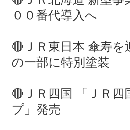
００番代導入へ
🔴ＪＲ東日本 傘寿
の一部に特別塗装
🔴ＪＲ四国 「ＪＲ
プ」発売