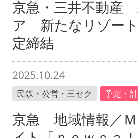
京急・三井不動産 
ア 新たなリゾー
定締結
2025.10.24
民鉄・公営・三セク
予定・計
京急 地域情報／Ｍ
イト「ｎｅｗｃａｌ