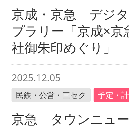
京成・京急 デジ
プラリー「京成×京
社御朱印めぐり」
2025.12.05
民鉄・公営・三セク
予定・計
京急 タウンニュ