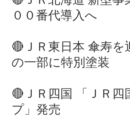
００番代導入へ
🔴ＪＲ東日本 傘寿
の一部に特別塗装
🔴ＪＲ四国 「ＪＲ
プ」発売