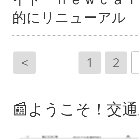
的にリニューアル
<
1
2
📰ようこそ！交