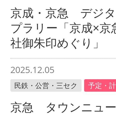
京成・京急 デジ
プラリー「京成×京
社御朱印めぐり」
2025.12.05
民鉄・公営・三セク
予定・計
京急 タウンニュ