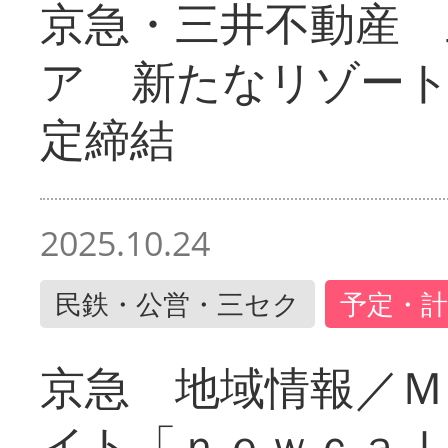
京急・三井不動産 
ア 新たなリゾー
定締結
2025.10.24
民鉄・公営・三セク
予定・計
京急 地域情報／Ｍ
イト「ｎｅｗｃａｌ