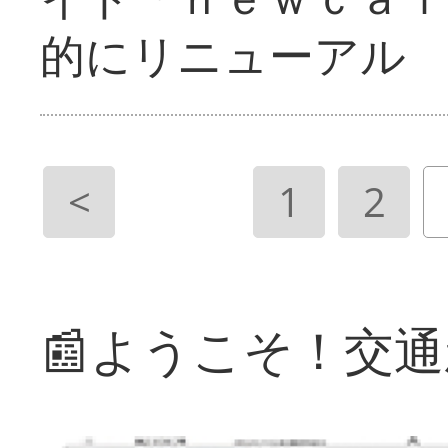
的にリニューアル
<
1
2
📰ようこそ！交