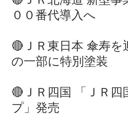
００番代導入へ
🔴ＪＲ東日本 傘寿
の一部に特別塗装
🔴ＪＲ四国 「ＪＲ
プ」発売