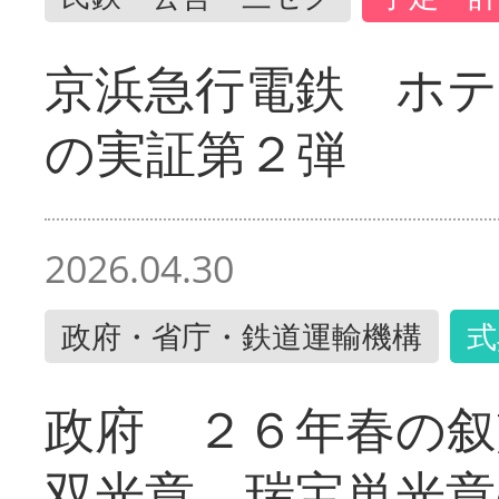
京浜急行電鉄 ホ
の実証第２弾
2026.04.30
政府・省庁・鉄道運輸機構
式
政府 ２６年春の叙
双光章 瑞宝単光章