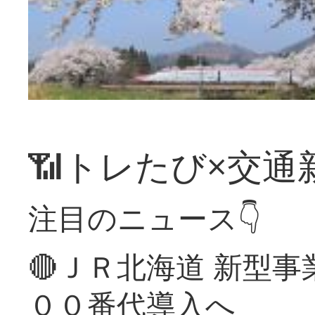
📶トレたび×交通
注目のニュース👇
🔴ＪＲ北海道 新型
００番代導入へ