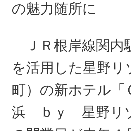
の魅力随所に
ＪＲ根岸線関内駅
を活用した星野リ
町）の新ホテル「
浜 ｂｙ 星野リ