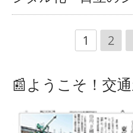
1
2
📰ようこそ！交