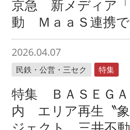
京急 新メディア
動 ＭａａＳ連携で
2026.04.07
民鉄・公営・三セク
特集
特集 ＢＡＳＥＧＡ
内 エリア再生〝
ジェクト 三井不動