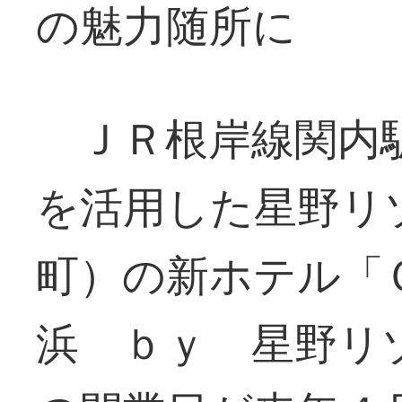
の魅力随所に
ＪＲ根岸線関内駅
を活用した星野リ
町）の新ホテル「
浜 ｂｙ 星野リ