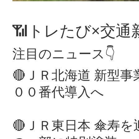
📶トレたび×交通
注目のニュース👇
🔴ＪＲ北海道 新型
００番代導入へ
🔴ＪＲ東日本 傘寿