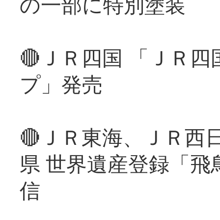
の一部に特別塗装
🔴ＪＲ四国 「ＪＲ
プ」発売
🔴ＪＲ東海、ＪＲ西
県 世界遺産登録「飛
信