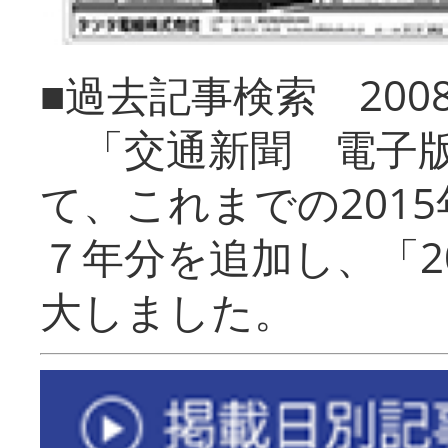
■過去記事検索 20
「交通新聞 電子版
て、これまでの201
７年分を追加し、「2
大しました