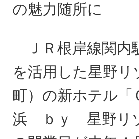
の魅力随所に
ＪＲ根岸線関内駅
を活用した星野リ
町）の新ホテル「
浜 ｂｙ 星野リ