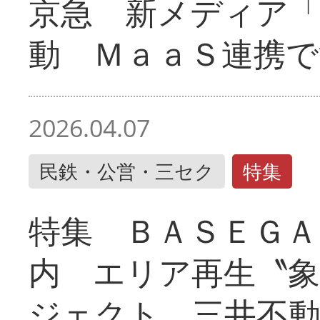
京急 新メディア
動 ＭａａＳ連携で
2026.04.07
民鉄・公営・三セク
特集
特集 ＢＡＳＥＧＡ
内 エリア再生〝
ジェクト 三井不動