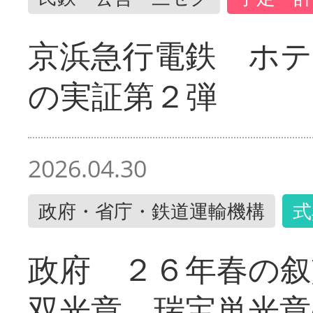
京浜急行電鉄 ホ
の実証第２弾
2026.04.30
政府・省庁・鉄道運輸機構
式
政府 ２６年春の叙
双光章 瑞宝単光章