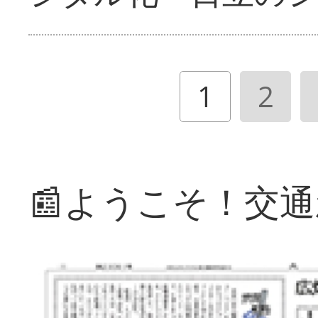
1
2
📰ようこそ！交