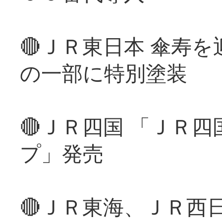
🔴ＪＲ東日本 傘寿
の一部に特別塗装
🔴ＪＲ四国 「ＪＲ
プ」発売
🔴ＪＲ東海、ＪＲ西