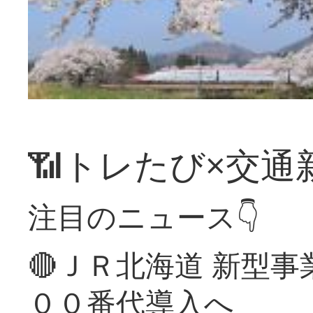
📶トレたび×交通
注目のニュース👇
🔴ＪＲ北海道 新型
００番代導入へ