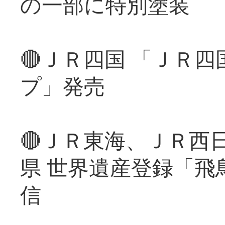
の一部に特別塗装
🔴ＪＲ四国 「ＪＲ
プ」発売
🔴ＪＲ東海、ＪＲ西
県 世界遺産登録「飛
信