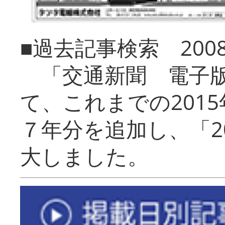
■過去記事検索 20
「交通新聞 電子版
て、これまでの201
７年分を追加し、「2
大しました