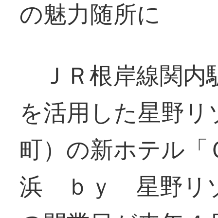
の魅力随所に
ＪＲ根岸線関内駅
を活用した星野リ
町）の新ホテル「
浜 ｂｙ 星野リ