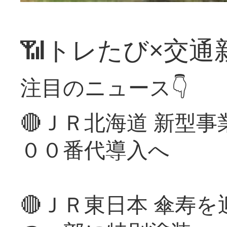
📶トレたび×交通
注目のニュース👇
🔴ＪＲ北海道 新型
００番代導入へ
🔴ＪＲ東日本 傘寿