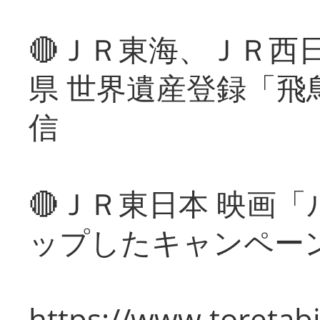
🔴ＪＲ東海、ＪＲ西
県 世界遺産登録「飛
信
🔴ＪＲ東日本 映画
ップしたキャンペー
https://www.toretabi