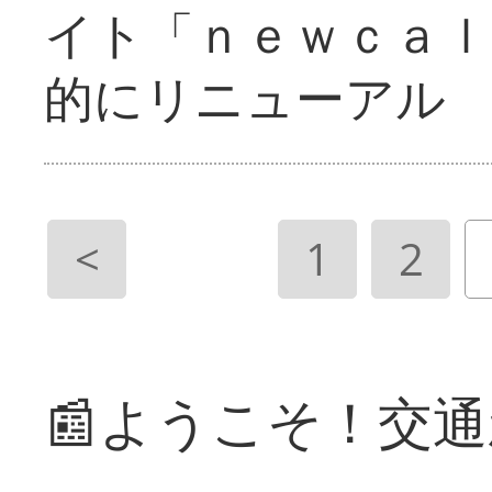
イト「ｎｅｗｃａｌ
的にリニューアル
<
1
2
📰ようこそ！交