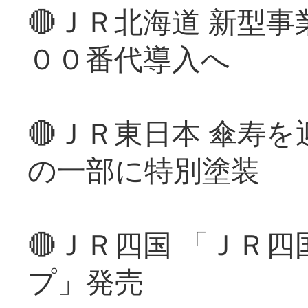
🔴ＪＲ北海道 新型
００番代導入へ
🔴ＪＲ東日本 傘寿
の一部に特別塗装
🔴ＪＲ四国 「ＪＲ
プ」発売