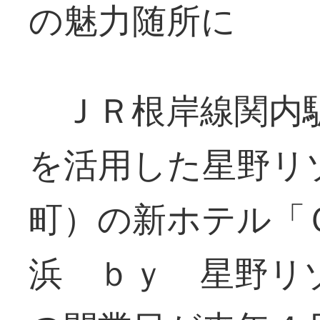
の魅力随所に
ＪＲ根岸線関内駅
を活用した星野リ
町）の新ホテル「
浜 ｂｙ 星野リ