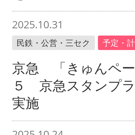
2025.10.31
民鉄・公営・三セク
予定・計
京急 「きゅんペ
５ 京急スタンプ
実施
2025.10.24