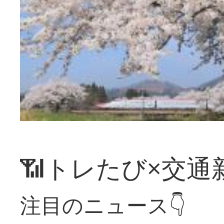
📶トレたび×交通
注目のニュース👇