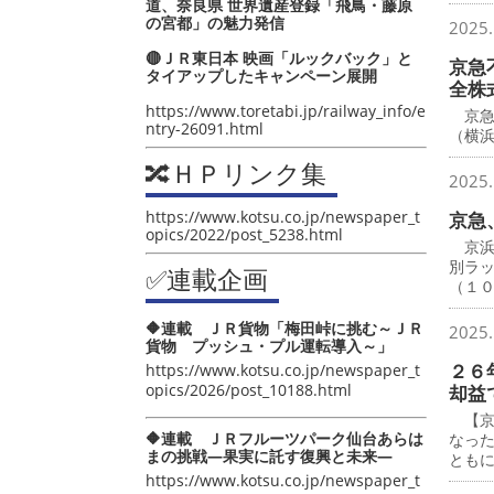
道、奈良県 世界遺産登録「飛鳥・藤原
の宮都」の魅力発信
2025.
🔴ＪＲ東日本 映画「ルックバック」と
京急
タイアップしたキャンペーン展開
全株
https://www.toretabi.jp/railway_info/e
京急
ntry-26091.html
（横
🔀ＨＰリンク集
2025.
https://www.kotsu.co.jp/newspaper_t
京急
opics/2022/post_5238.html
京浜
別ラ
✅連載企画
（１
🔶連載 ＪＲ貨物「梅田峠に挑む～ＪＲ
2025.
貨物 プッシュ・プル運転導入～」
２６
https://www.kotsu.co.jp/newspaper_t
opics/2026/post_10188.html
却益
【京
🔶連載 ＪＲフルーツパーク仙台あらは
なっ
まの挑戦―果実に託す復興と未来―
とも
https://www.kotsu.co.jp/newspaper_t