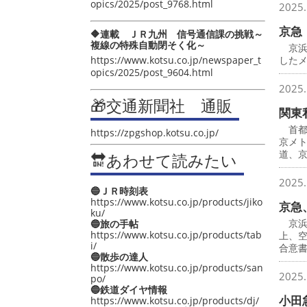
opics/2025/post_9768.html
2025.
京急
🔶連載 ＪＲ九州 信号通信課の挑戦～
複線の特殊自動閉そく化～
京浜
https://www.kotsu.co.jp/newspaper_t
したメ
opics/2025/post_9604.html
2025.
🎁交通新聞社 通販
関東
首都
https://zpgshop.kotsu.co.jp/
京メ
道、
🔛あわせて読みたい
2025.
🔵ＪＲ時刻表
https://www.kotsu.co.jp/products/jiko
京急
ku/
京浜
🔵旅の手帖
https://www.kotsu.co.jp/products/tab
上、
i/
合意
🔵散歩の達人
https://www.kotsu.co.jp/products/san
2025.
po/
🔵鉄道ダイヤ情報
小田
https://www.kotsu.co.jp/products/dj/