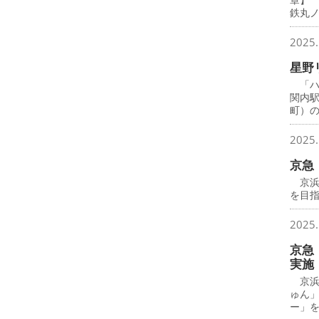
鉄丸
2025.
星野
「ハ
関内
町）
2025.
京急
京浜
を目
2025.
京急
実施
京浜
ゅん
ー」