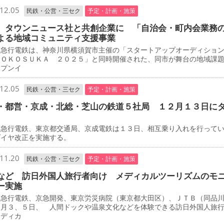
12.05
民鉄・公営・三セク
予定・計画・施策
 タウンニュース社と共創企業に 「自治会・町内会業務
よる地域コミュニティ支援事業
急行電鉄は、神奈川県横須賀市主催の「スタートアップオーディショ
ＹＯＫＯＳＵＫＡ ２０２５」と同時開催された、同市が舞台の地域課
ープンイ
12.05
民鉄・公営・三セク
予定・計画・施策
・都営・京成・北総・芝山の鉄道５社局 １２月１３日に
急行電鉄、東京都交通局、京成電鉄は１３日、相互乗り入れを行って
ダイヤ改正を実施する。
11.20
民鉄・公営・三セク
予定・計画・施策
など 訪日外国人旅行者向け メディカルツーリズムのモ
ー実施
急行電鉄、京急開発、東京労災病院（東京都大田区）、ＪＴＢ（同品
２月３、５日、 人間ドックや温泉文化などを体験できる訪日外国人旅
メディカ