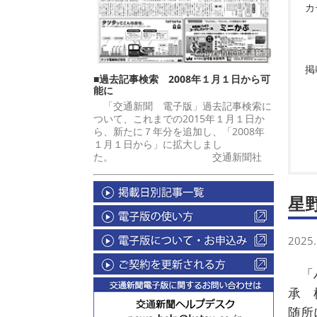
カ
掲
■過去記事検索 2008年１月１日から可
能に
「交通新聞 電子版」過去記事検索に
ついて、これまでの2015年１月１日か
ら、新たに７年分を追加し、「2008年
１月１日から」に拡大しまし
た。 交通新聞社
星
2025.
「ハ
承 
随所