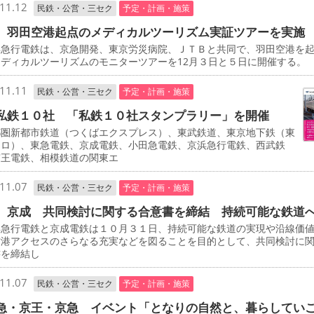
11.12
民鉄・公営・三セク
予定・計画・施策
 羽田空港起点のメディカルツーリズム実証ツアーを実施
急行電鉄は、京急開発、東京労災病院、ＪＴＢと共同で、羽田空港を
ディカルツーリズムのモニターツアーを12月３日と５日に開催する。
11.11
民鉄・公営・三セク
予定・計画・施策
私鉄１０社 「私鉄１０社スタンプラリー」を開催
圏新都市鉄道（つくばエクスプレス）、東武鉄道、東京地下鉄（東
トロ）、東急電鉄、京成電鉄、小田急電鉄、京浜急行電鉄、西武鉄
京王電鉄、相模鉄道の関東エ
11.07
民鉄・公営・三セク
予定・計画・施策
、京成 共同検討に関する合意書を締結 持続可能な鉄道
急行電鉄と京成電鉄は１０月３１日、持続可能な鉄道の実現や沿線価
空港アクセスのさらなる充実などを図ることを目的として、共同検討に
書を締結し
11.07
民鉄・公営・三セク
予定・計画・施策
急・京王・京急 イベント「となりの自然と、暮らしてい