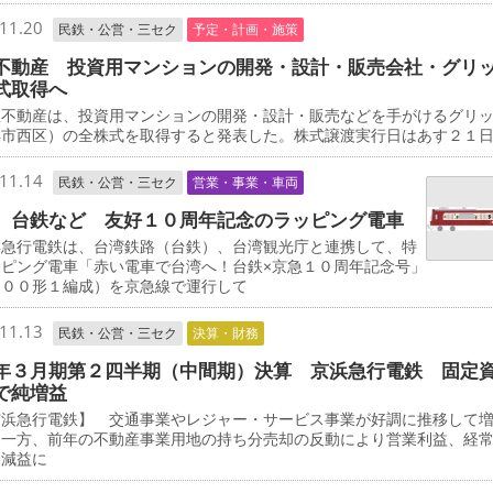
11.20
民鉄・公営・三セク
予定・計画・施策
不動産 投資用マンションの開発・設計・販売会社・グリ
式取得へ
不動産は、投資用マンションの開発・設計・販売などを手がけるグリ
浜市西区）の全株式を取得すると発表した。株式譲渡実行日はあす２１
11.14
民鉄・公営・三セク
営業・事業・車両
、台鉄など 友好１０周年記念のラッピング電車
急行電鉄は、台湾鉄路（台鉄）、台湾観光庁と連携して、特
ッピング電車「赤い電車で台湾へ！台鉄×京急１０周年記念号」
０００形１編成）を京急線で運行して
11.13
民鉄・公営・三セク
決算・財務
年３月期第２四半期（中間期）決算 京浜急行電鉄 固定
で純増益
浜急行電鉄】 交通事業やレジャー・サービス事業が好調に推移して
た一方、前年の不動産事業用地の持ち分売却の反動により営業利益、経
に減益に