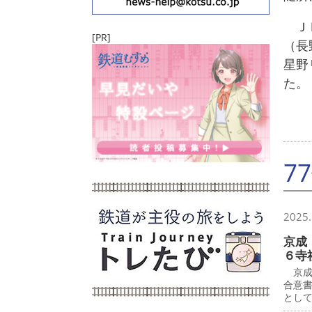
ＪＲ
[PR]
（長
星野
た。
7
2025.
京成
６寺
京成
合意
とし