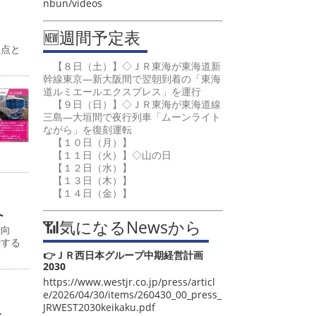
nbun/videos
🆕週間予定表
起点と
【８日（土）】◇ＪＲ東海が東海道新
幹線東京―新大阪間で翌朝到着の「東海
道ルミエールエクスプレス」を運行
【９日（日）】◇ＪＲ東海が東海道線
三島―大垣間で夜行列車「ムーンライト
ながら」を復刻運転
【１０日（月）】
【１１日（火）】◇山の日
【１２日（水）】
【１３日（木）】
【１４日（金）】
へ
📶気になるNewsから
値向
関する
👉ＪＲ西日本グループ中期経営計画
2030
https://www.westjr.co.jp/press/articl
e/2026/04/30/items/260430_00_press_
JRWEST2030keikaku.pdf
こ