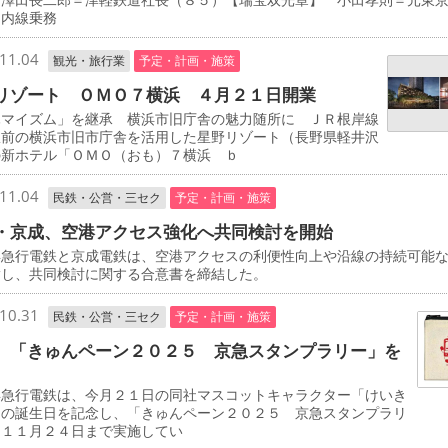
ノ内線乗務
11.04
観光・旅行業
予定・計画・施策
リゾート ＯＭＯ７横浜 ４月２１日開業
マイズム」を継承 横浜市旧庁舎の魅力随所に ＪＲ根岸線
駅前の横浜市旧市庁舎を活用した星野リゾート（長野県軽井沢
の新ホテル「ＯＭＯ（おも）７横浜 ｂ
11.04
民鉄・公営・三セク
予定・計画・施策
・京成、空港アクセス強化へ共同検討を開始
急行電鉄と京成電鉄は、空港アクセスの利便性向上や沿線の持続可能
指し、共同検討に関する合意書を締結した。
10.31
民鉄・公営・三セク
予定・計画・施策
 「きゅんペーン２０２５ 京急スタンプラリー」を
急行電鉄は、今月２１日の同社マスコットキャラクター「けいき
」の誕生日を記念し、「きゅんペーン２０２５ 京急スタンプラリ
を１１月２４日まで実施してい