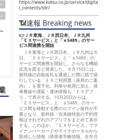
https://www.kotsu.co.jp/service/digita
l_contents/tdr/
📶速報 Breaking news
〜
👉ＪＲ東海、ＪＲ西日本、ＪＲ九州
「ＥＸサービス」と「ｅ5489」のサー
ビス間連携を開始
ＪＲ東海とＪＲ西日本、ＪＲ九州は６
日、「ＥＸサービス」と「ｅ5489」の
サービス間連携を開始し、さらなる機能
拡充を図ると発表した。９月15日には、
新幹線の自動改札を通過した際に紙で発
行している「ＥＸご利用票（座席のご案
内）」を電子化。列車や座席に加え、発
業
車番線や遅延・運休情報も「ＥＸアプ
リ」で表示する。10月20日からは、
「ＥＸサービス」と「ｅ5489」のサー
ビス間を移動する際のログイン操作が不
要となり、新幹線・在来線特急の予約情
報はそれぞれのアプリでをまとめて表示
する。このほか、「ＥＸサービス」でマ
イナンバーカードやマイナポータルから
取得した情報（障害者手帳情報、生年月