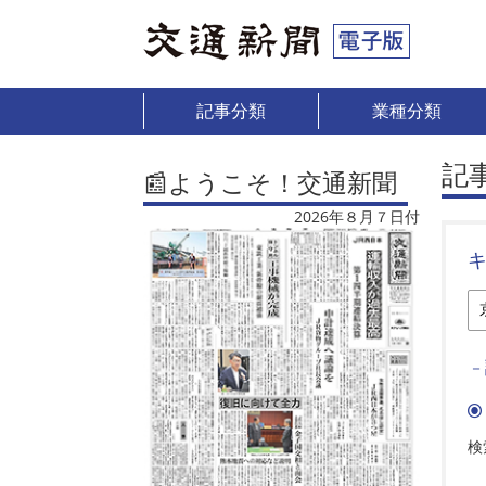
記事分類
業種分類
記
📰ようこそ！交通新聞
2026年８月７日付
－
検