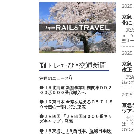
2025.
京急
化に
京浜
ｎ 
型オ
2025.
📶トレたび×交通新聞
京急
改正
京浜
注目のニュース👇
線の
🔴ＪＲ北海道 新型事業用機関車ＤＤ２
００形５００番代導入へ
2025.
🔴ＪＲ東日本 傘寿を迎えるＣ５７ １８
京急
０号機の一部に特別塗装
ツア
🔴ＪＲ四国 「ＪＲ四国８０００系キッ
京浜
ズキャップ」発売
は１
けの
🔴ＪＲ東海、ＪＲ西日本、近畿日本鉄