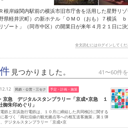
根岸線関内駅前の横浜市旧市庁舎を活用した星野リゾ
野県軽井沢町）の新ホテル「ＯＭＯ（おも）７横浜 
リゾート」（同市中区）の開業日が来年４月２１日に決
全文読むにはログインしてくだ
7件
見つかりました。
41〜60件
12.12
民鉄・公営・三セク
予定・計画・施策
・京急 デジタルスタンプラリー「京成×京急 １
社御朱印めぐり」
電鉄と京浜急行電鉄は、１０月に締結した共同検討に関する
書に基づく「両社沿線の観光拠点等への相互送客施策」第１弾
て、デジタルスタンプラリー「京成×京