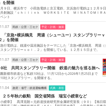
」を開催
月９日、横浜市で 小田急電鉄と京王電鉄、京浜急行電鉄は１２月９
の共創施設「ｃｈｉｌｉｎｋ ＷＯＲＫＳＩＴＥ ＭＩＮＡＴＯＭＩＲ
イベント
11.07
民鉄・公営・三セク
予定・計画・施策
 「京急×横浜鶴見 周湯（シューユー）スタンプラリーｖ
２」を開催
急行電鉄は、銭湯や温浴施設をテーマにした「京急×横浜鶴見 周湯（
）スタンプラリーｖｏｌ．２」を開催している。１２月１５日まで。
11.07
民鉄・公営・三セク
予定・計画・施策
10社 共同スタンプラリー開催 鉄道の魅力を巡る旅へ
新都市鉄道など私鉄10社は、11月12日から2026年1月25日まで
10社スタンプラリー」を開催する。
11.04
政府・省庁・鉄道運輸機構
式典・表彰
 ２５年秋の叙勲 国交省関係 瑞宝小綬章など
宝小綬章】 髙澤克朗＝元鉄道技術研究所金属研究室長（９０）【旭日
 澤田長二郎＝津軽鉄道社長（８５）【瑞宝双光章】 小田孝則＝元東