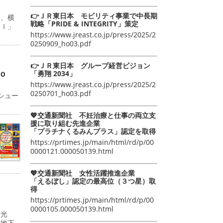
👉ＪＲ東日本 モビリティ事業で中長期
日、横
戦略「PRIDE & INTEGRITY」策定
ＡＩ」
https://www.jreast.co.jp/press/2025/2
0250909_ho03.pdf
👉ＪＲ東日本 グループ経営ビジョン
ｏ
「勇翔 2034」
https://www.jreast.co.jp/press/2025/2
0250701_ho03.pdf
シュー
💖交通新聞社 不妊治療と仕事の両立支
援に取り組む先進企業
「プラチナくるみんプラス」認定を取得
https://prtimes.jp/main/html/rd/p/00
0000121.000050139.html
💖交通新聞社 女性活躍推進企業
「えるぼし」認定の最高位（３つ星）取
得
https://prtimes.jp/main/html/rd/p/00
0000105.000050139.html
双光
京地下