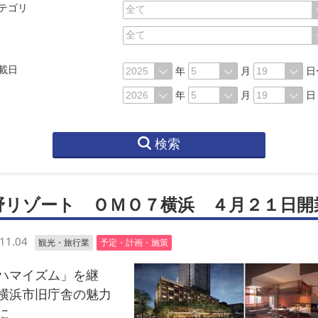
テゴリ
載日
年
月
日
年
月
日
検索
野リゾート ＯＭＯ７横浜 ４月２１日開
11.04
観光・旅行業
予定・計画・施策
マイズム」を継
横浜市旧庁舎の魅力
に