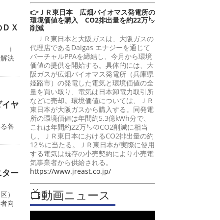
👉ＪＲ東日本 広畑バイオマス発電所の
環境価値を購入 CO2排出量を約22万㌧
のＤＸ
削減
ＪＲ東日本と大阪ガスは、大阪ガスの
代理店であるDaigas エナジーを通じて
ン ｉ
バーチャルPPAを締結し、今月から環境
題解決
価値の提供を開始する。具体的には、大
阪ガスが広畑バイオマス発電所（兵庫県
姫路市）の発電した電気と環境価値の全
量を買い取り、電気は日本卸電力取引所
などに売却。環境価値については、ＪＲ
ダイヤ
東日本が大阪ガスから購入する。同発電
所の環境価値は年間約5.3億kWh分で、
いる各
これは年間約22万㌧のCO2削減に相当
し、ＪＲ東日本におけるCO2排出量の約
12％に当たる。ＪＲ東日本が実際に使用
する電気は既存の小売契約により小売電
気事業者から供給される。
https://www.jreast.co.jp/
ニター
📺動画ニュース
川区）
行者向