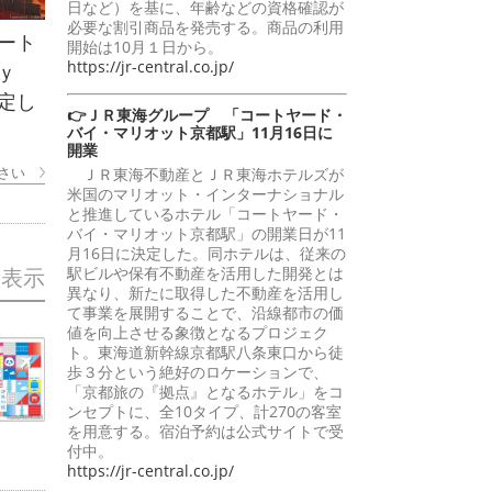
日など）を基に、年齢などの資格確認が
必要な割引商品を発売する。商品の利用
ート
開始は10月１日から。
https://jr-central.co.jp/
ｂｙ
定し
👉ＪＲ東海グループ 「コートヤード・
バイ・マリオット京都駅」11月16日に
開業
さい
ＪＲ東海不動産とＪＲ東海ホテルズが
米国のマリオット・インターナショナル
と推進しているホテル「コートヤード・
バイ・マリオット京都駅」の開業日が11
月16日に決定した。同ホテルは、従来の
駅ビルや保有不動産を活用した開発とは
を表示
異なり、新たに取得した不動産を活用し
て事業を展開することで、沿線都市の価
値を向上させる象徴となるプロジェク
ト。東海道新幹線京都駅八条東口から徒
歩３分という絶好のロケーションで、
「京都旅の『拠点』となるホテル」をコ
ンセプトに、全10タイプ、計270の客室
を用意する。宿泊予約は公式サイトで受
付中。
https://jr-central.co.jp/