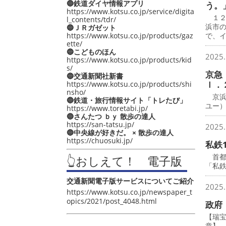
🔵鉄道ダイヤ情報アプリ
う。
https://www.kotsu.co.jp/service/digita
１２
l_contents/tdr/
浜市
🔵ＪＲガゼット
https://www.kotsu.co.jp/products/gaz
で、
ette/
🔵こどものほん
2025.
https://www.kotsu.co.jp/products/kid
s/
京急
🔵交通新聞社新書
ｌ．
https://www.kotsu.co.jp/products/shi
nsho/
京浜
🔵鉄道・旅行情報サイト「トレたび」
ユー
https://www.toretabi.jp/
🔵さんたつ ｂｙ 散歩の達人
https://san-tatsu.jp/
2025.
🔵中央線が好きだ。 × 散歩の達人
https://chuosuki.jp/
私鉄
首都圏
👆おしえて！ 電子版
「私鉄
交通新聞電子版サービスについてご紹介
2025.
https://www.kotsu.co.jp/newspaper_t
opics/2021/post_4048.html
政府
【瑞
章】