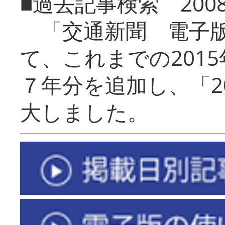
■過去記事検索 20
「交通新聞 電子版
て、これまでの201
７年分を追加し、「2
大しました