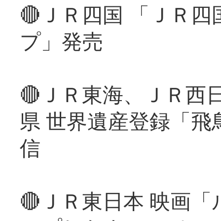
🔴ＪＲ四国 「ＪＲ
プ」発売
🔴ＪＲ東海、ＪＲ西
県 世界遺産登録「飛
信
🔴ＪＲ東日本 映画