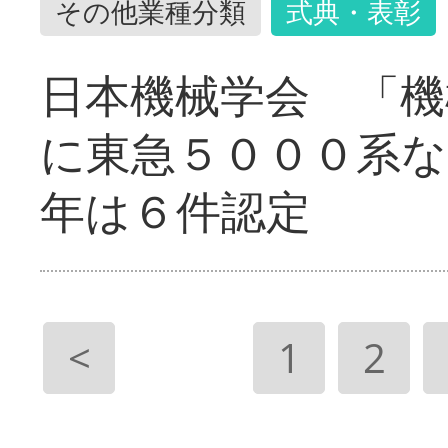
その他業種分類
式典・表彰
日本機械学会 「機
に東急５０００系な
年は６件認定
<
1
2