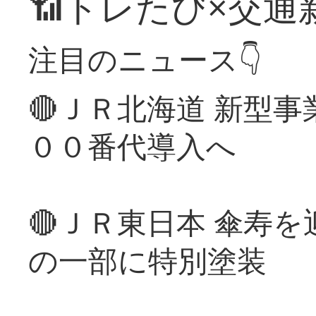
📶トレたび×交通
注目のニュース👇
🔴ＪＲ北海道 新型
００番代導入へ
🔴ＪＲ東日本 傘寿
の一部に特別塗装