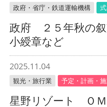
政府・省庁・鉄道運輸機構
式
政府 ２５年秋の叙
小綬章など
2025.11.04
観光・旅行業
予定・計画・施
星野リゾート ＯＭ