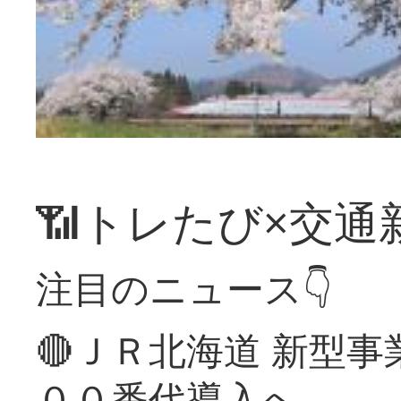
📶トレたび×交通
注目のニュース👇
🔴ＪＲ北海道 新型
００番代導入へ