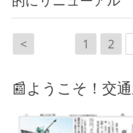
的にリニューアル
<
1
2
📰ようこそ！交