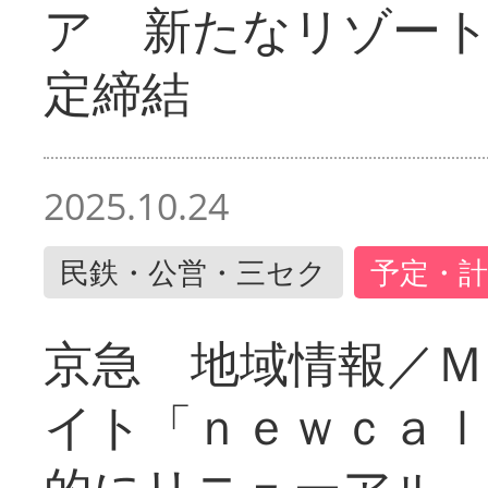
ア 新たなリゾー
定締結
2025.10.24
民鉄・公営・三セク
予定・計
京急 地域情報／Ｍ
イト「ｎｅｗｃａｌ