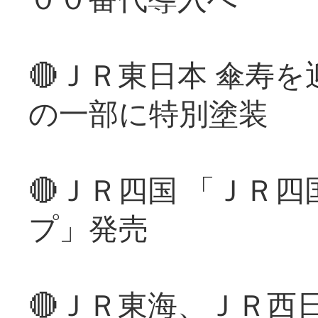
🔴ＪＲ東日本 傘寿
の一部に特別塗装
🔴ＪＲ四国 「ＪＲ
プ」発売
🔴ＪＲ東海、ＪＲ西