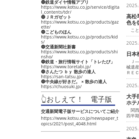
🔵鉄道ダイヤ情報アプリ
2025.
https://www.kotsu.co.jp/service/digita
l_contents/tdr/
高松
🔵ＪＲガゼット
https://www.kotsu.co.jp/products/gaz
色を
ette/
こと
🔵こどものほん
https://www.kotsu.co.jp/products/kid
s/
2025.
🔵交通新聞社新書
https://www.kotsu.co.jp/products/shi
日本
nsho/
Ｊ―
🔵鉄道・旅行情報サイト「トレたび」
https://www.toretabi.jp/
械遺
🔵さんたつ ｂｙ 散歩の達人
ＲＥ
https://san-tatsu.jp/
🔵中央線が好きだ。 × 散歩の達人
2025.
https://chuosuki.jp/
大手
👆おしえて！ 電子版
ホテ
関西
交通新聞電子版サービスについてご紹介
四半
https://www.kotsu.co.jp/newspaper_t
opics/2021/post_4048.html
2025.