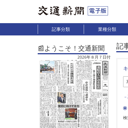
記事分類
業種分類
記
📰ようこそ！交通新聞
2026年８月７日付
－
検