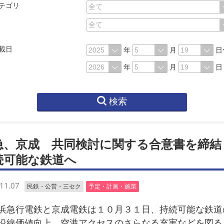
テゴリ
載日
年
月
日
年
月
日
検索
急、京成 共同検討に関する合意書を締
続可能な鉄道へ
11.07
民鉄・公営・三セク
予定・計画・施策
急行電鉄と京成電鉄は１０月３１日、持続可能な鉄道
沿線価値向上、空港アクセスのさらなる充実などを図る