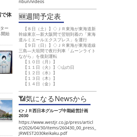
nbun/videos
宿で体
🆕週間予定表
プター
【８日（土）】◇ＪＲ東海が東海道新
ら開始
幹線東京―新大阪間で翌朝到着の「東海
道ルミエールエクスプレス」を運行
【９日（日）】◇ＪＲ東海が東海道線
三島―大垣間で夜行列車「ムーンライト
ながら」を復刻運転
【１０日（月）】
【１１日（火）】◇山の日
【１２日（水）】
【１３日（木）】
【１４日（金）】
📶気になるNewsから
👉ＪＲ西日本グループ中期経営計画
2030
https://www.westjr.co.jp/press/articl
e/2026/04/30/items/260430_00_press_
JRWEST2030keikaku.pdf