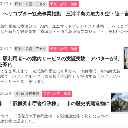
09.24
民鉄・公営・三セク
予定・計画・施策
 ヘリコプター観光事業始動 三浦半島の魅力を空・陸・
行電鉄は横須賀市、AirX、ユニマットプレシャスと連携し、ヘリコ
用した新たな観光事業「横須賀・三浦半島連携プロジェクト」を10月か
。
09.12
民鉄・公営・三セク
予定・計画・施策
 駅利用者への案内サービスの実証実験 アバターが利
を案内
で１１月末まで 京浜急行電鉄は今月から、本線横浜、空港線大鳥
両駅で、パソナグループ（東京都千代田区）が提供する「パソナアバ
ワークサービス」を活用し
08.29
その他業種分類
予定・計画・施策
市 「旧横浜市庁舎行政棟」 市の歴史的建造物に
市は、「旧横浜市庁舎行政棟」を戦後建造物で初となる市の
的建造物に認定した。