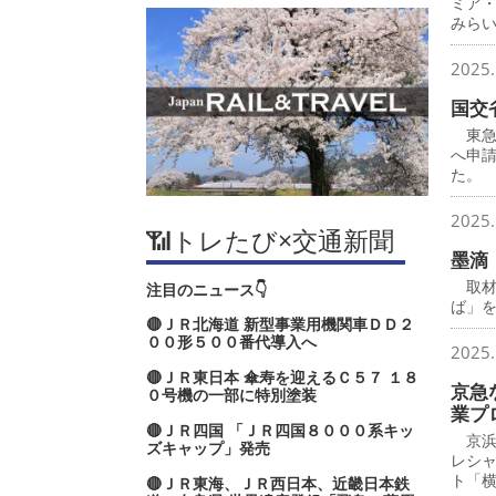
ミア
みら
2025.
国交
東急
へ申
た。
2025.
📶トレたび×交通新聞
墨滴
取材
注目のニュース👇
ば」
🔴ＪＲ北海道 新型事業用機関車ＤＤ２
００形５００番代導入へ
2025.
🔴ＪＲ東日本 傘寿を迎えるＣ５７ １８
京急
０号機の一部に特別塗装
業プ
🔴ＪＲ四国 「ＪＲ四国８０００系キッ
京浜
ズキャップ」発売
レシ
ト「
🔴ＪＲ東海、ＪＲ西日本、近畿日本鉄