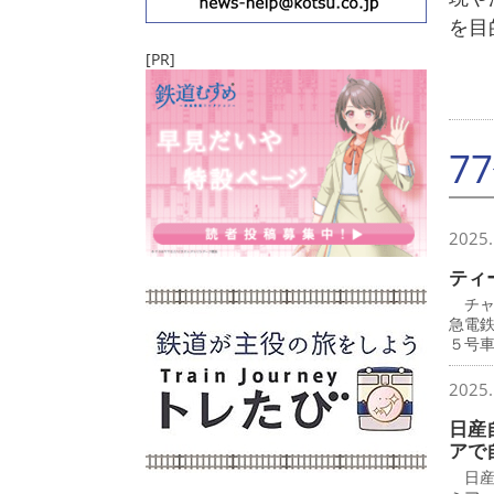
を目
[PR]
7
2025.
ティ
チャ
急電
５号
2025.
日産
アで
日産