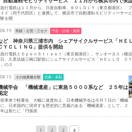
 自動運転モビリティサービス １１月から横浜市内で実
急行電鉄は１１月から、日産自動車、ＢＯＬＤＬＹ（東京都港区）、
エイド（同千代田区）と連携して、横浜市で自動運転モビリティーサー
実験を開
08.19
民鉄・公営・三セク
予定・計画・施策
など 神奈川県三浦市内 シェアサイクルサービス「ＨＥ
ＣＹＣＬＩＮＧ」提供を開始
急行電鉄とＯｐｅｎＳｔｒｅｅｔ（東京都港区）、サンオータス（横
３日、久里浜線三崎口駅前にシェアサイクルサービス「ＨＥＬＬＯ Ｃ
Ｇ」のス
08.15
その他業種分類
式典・表彰
機械学会 「機械遺産」に東急５０００系など ２５年は
認定
状車体で軽量化 大幅に速度向上 日本機械学会は今月７日の「機械
」に、日本国内に現存する歴史的に意義のある「機械遺産」として、２
５年は新たに「円弧状
1
2
3
4