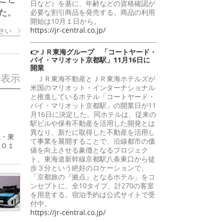
日など）を基に、年齢などの資格確認が
た。
必要な割引商品を発売する。商品の利用
開始は10月１日から。
https://jr-central.co.jp/
さい
👉ＪＲ東海グループ 「コートヤード・
バイ・マリオット京都駅」11月16日に
開業
を表示
ＪＲ東海不動産とＪＲ東海ホテルズが
米国のマリオット・インターナショナル
と推進しているホテル「コートヤード・
バイ・マリオット京都駅」の開業日が11
月16日に決定した。同ホテルは、従来の
駅ビルや保有不動産を活用した開発とは
異なり、新たに取得した不動産を活用し
現・東
て事業を展開することで、沿線都市の価
５０１
値を向上させる象徴となるプロジェク
ト。東海道新幹線京都駅八条東口から徒
歩３分という絶好のロケーションで、
「京都旅の『拠点』となるホテル」をコ
ンセプトに、全10タイプ、計270の客室
を用意する。宿泊予約は公式サイトで受
付中。
https://jr-central.co.jp/