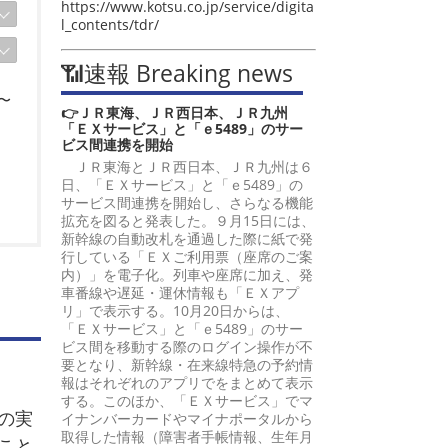
https://www.kotsu.co.jp/service/digita
l_contents/tdr/
📶速報 Breaking news
〜
👉ＪＲ東海、ＪＲ西日本、ＪＲ九州
「ＥＸサービス」と「ｅ5489」のサー
ビス間連携を開始
ＪＲ東海とＪＲ西日本、ＪＲ九州は６
日、「ＥＸサービス」と「ｅ5489」の
サービス間連携を開始し、さらなる機能
拡充を図ると発表した。９月15日には、
新幹線の自動改札を通過した際に紙で発
行している「ＥＸご利用票（座席のご案
内）」を電子化。列車や座席に加え、発
結
車番線や遅延・運休情報も「ＥＸアプ
リ」で表示する。10月20日からは、
「ＥＸサービス」と「ｅ5489」のサー
ビス間を移動する際のログイン操作が不
要となり、新幹線・在来線特急の予約情
報はそれぞれのアプリでをまとめて表示
する。このほか、「ＥＸサービス」でマ
の実
イナンバーカードやマイナポータルから
取得した情報（障害者手帳情報、生年月
こと