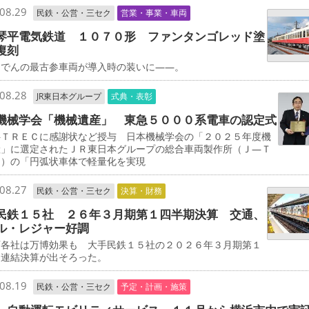
08.29
民鉄・公営・三セク
営業・事業・車両
琴平電気鉄道 １０７０形 ファンタンゴレッド塗
復刻
でんの最古参車両が導入時の装いに――。
08.28
JR東日本グループ
式典・表彰
機械学会「機械遺産」 東急５０００系電車の認定式
ＴＲＥＣに感謝状など授与 日本機械学会の「２０２５年度機
産」に選定されたＪＲ東日本グループの総合車両製作所（Ｊ―Ｔ
Ｃ）の「円弧状車体で軽量化を実現
08.27
民鉄・公営・三セク
決算・財務
民鉄１５社 ２６年３月期第１四半期決算 交通、
ル・レジャー好調
各社は万博効果も 大手民鉄１５社の２０２６年３月期第１
期連結決算が出そろった。
08.19
民鉄・公営・三セク
予定・計画・施策