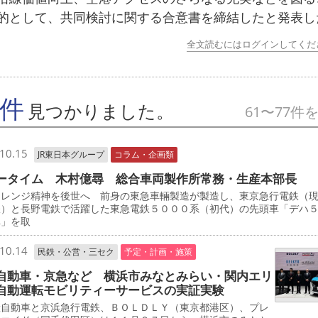
的として、共同検討に関する合意書を締結したと発表し
全文読むにはログインしてくだ
7件
見つかりました。
61〜77件
10.15
JR東日本グループ
コラム・企画類
ータイム 木村億尋 総合車両製作所常務・生産本部長
レンジ精神を後世へ 前身の東急車輛製造が製造し、東京急行電鉄（
鉄）と長野電鉄で活躍した東急電鉄５０００系（初代）の先頭車「デハ
車」を取
10.14
民鉄・公営・三セク
予定・計画・施策
自動車・京急など 横浜市みなとみらい・関内エリ
自動運転モビリティーサービスの実証実験
自動車と京浜急行電鉄、ＢＯＬＤＬＹ（東京都港区）、プレ