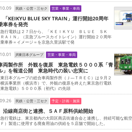
10.09
民鉄・公営・三セク
営業・事業・車両
「KEIKYU BLUE SKY TRAIN」運行開始20周年
乗車券を発売
急行電鉄は２７日から、「ＫＥＩＫＹＵ ＢＬＵＥ ＳＫ
ＴＲＡＩＮ」（京急ブルースカイトレイン）運行開始２０周年
念乗車券＝イメージ＝を京急久里浜駅で発
10.01
JR東日本グループ
営業・事業・車両
車両製作所 外観を復原 東急電鉄５０００系「青
ル」を報道公開 東急時代の装い忠実に
東日本グループの総合車両製作所（Ｊ―ＴＲＥＣ）は９月２
、横浜事業所（横浜市）で、外観の復原を終えた東京急行電鉄
・東急電鉄）５０００系（初代）の先頭
09.26
民鉄・公営・三セク
予定・計画・施策
 沿線商店街と連携、ＳＡＦ原料供給開始
急行電鉄は、東京都内の大田区商店街連合会と連携し、持続可能な航
ＡＦ）製造に使用する廃食用油の供給を５店舗で開始した。