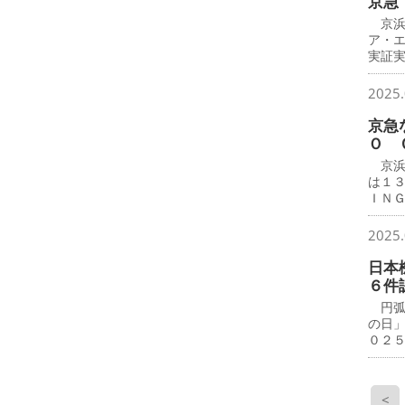
京急
京浜
ア・
実証
2025.
京急
Ｏ 
京浜
は１
ＩＮ
2025.
日本
６件
円弧
の日
０２
<