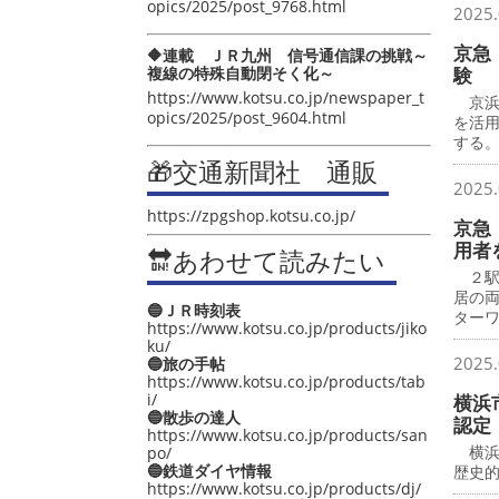
opics/2025/post_9768.html
2025.
京急
🔶連載 ＪＲ九州 信号通信課の挑戦～
複線の特殊自動閉そく化～
験
https://www.kotsu.co.jp/newspaper_t
京浜急
opics/2025/post_9604.html
を活
する
🎁交通新聞社 通販
2025.
https://zpgshop.kotsu.co.jp/
京急
用者
🔛あわせて読みたい
２駅
居の
🔵ＪＲ時刻表
ター
https://www.kotsu.co.jp/products/jiko
ku/
2025.
🔵旅の手帖
https://www.kotsu.co.jp/products/tab
i/
横浜
🔵散歩の達人
認定
https://www.kotsu.co.jp/products/san
横浜
po/
🔵鉄道ダイヤ情報
歴史
https://www.kotsu.co.jp/products/dj/