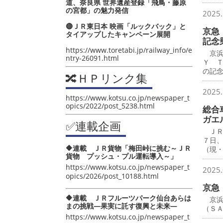
道、奈良県 世界遺産登録「飛鳥・藤原
の宮都」の魅力発信
2025.
🔴ＪＲ東日本 映画「ルックバック」と
京急 
タイアップしたキャンペーン展開
記念
https://www.toretabi.jp/railway_info/e
京浜
ntry-26091.html
Ｙ 
の記
🔀ＨＰリンク集
2025.
https://www.kotsu.co.jp/newspaper_t
opics/2022/post_5238.html
総合
ガエ
✅連載企画
ＪＲ
７日
🔶連載 ＪＲ貨物「梅田峠に挑む～ＪＲ
（現
貨物 プッシュ・プル運転導入～」
https://www.kotsu.co.jp/newspaper_t
2025.
opics/2026/post_10188.html
京急
🔶連載 ＪＲフルーツパーク仙台あらは
京浜
まの挑戦―果実に託す復興と未来―
（Ｓ
https://www.kotsu.co.jp/newspaper_t