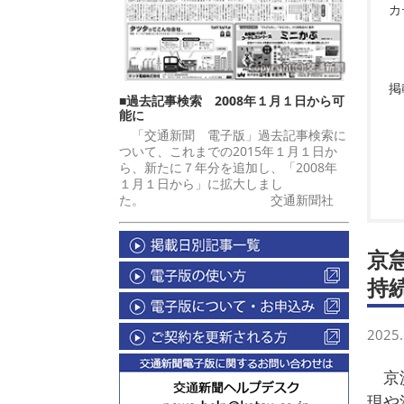
カ
掲
■過去記事検索 2008年１月１日から可
能に
「交通新聞 電子版」過去記事検索に
ついて、これまでの2015年１月１日か
ら、新たに７年分を追加し、「2008年
１月１日から」に拡大しまし
た。 交通新聞社
京
持
2025.
京浜
現や