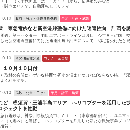
・エイド（同千代田区）は１１月２７日から、横浜市のみなと
い・関内エリアで、自動運転モビリティ
10.10
政府・省庁・鉄道運輸機構
予定・計画・施策
省 東急電鉄など新空港線整備に向けた速達性向上計画を
電鉄と第三セクター・羽田エアポートラインは３日、今年８月に国土
請した新空港線整備に向けた速達性向上計画について、認定を受けたと
10.10
その他業種分類
コラム・企画類
 １０月１０日付
と取材の合間にわずかな時間で昼食を済ませなければならない時、「
をよく利用する。
10.10
民鉄・公営・三セク
予定・計画・施策
など 横須賀・三浦半島エリア ヘリコプターを活用した
ロジェクトを始動
急行電鉄は、神奈川県横須賀市、ＡｉｒＸ（東京都新宿区）、ユニマ
ャス（同港区）と連携し、ヘリコプターを活用した新たな観光事業プロ
横須賀・