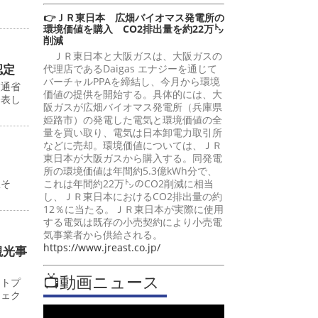
👉ＪＲ東日本 広畑バイオマス発電所の
環境価値を購入 CO2排出量を約22万㌧
削減
ＪＲ東日本と大阪ガスは、大阪ガスの
認定
代理店であるDaigas エナジーを通じて
バーチャルPPAを締結し、今月から環境
交通省
価値の提供を開始する。具体的には、大
発表し
阪ガスが広畑バイオマス発電所（兵庫県
姫路市）の発電した電気と環境価値の全
量を買い取り、電気は日本卸電力取引所
などに売却。環境価値については、ＪＲ
東日本が大阪ガスから購入する。同発電
所の環境価値は年間約5.3億kWh分で、
これは年間約22万㌧のCO2削減に相当
駅そ
し、ＪＲ東日本におけるCO2排出量の約
12％に当たる。ＪＲ東日本が実際に使用
する電気は既存の小売契約により小売電
気事業者から供給される。
https://www.jreast.co.jp/
観光事
📺動画ニュース
ットプ
ジェク