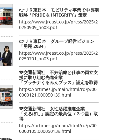
👉ＪＲ東日本 モビリティ事業で中長期
戦略「PRIDE & INTEGRITY」策定
https://www.jreast.co.jp/press/2025/2
0250909_ho03.pdf
👉ＪＲ東日本 グループ経営ビジョン
「勇翔 2034」
https://www.jreast.co.jp/press/2025/2
0250701_ho03.pdf
💖交通新聞社 不妊治療と仕事の両立支
援に取り組む先進企業
「プラチナくるみんプラス」認定を取得
https://prtimes.jp/main/html/rd/p/00
0000121.000050139.html
💖交通新聞社 女性活躍推進企業
「えるぼし」認定の最高位（３つ星）取
得
https://prtimes.jp/main/html/rd/p/00
0000105.000050139.html