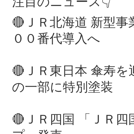
注目のニュース👇
🔴ＪＲ北海道 新型
００番代導入へ
🔴ＪＲ東日本 傘寿
の一部に特別塗装
🔴ＪＲ四国 「ＪＲ