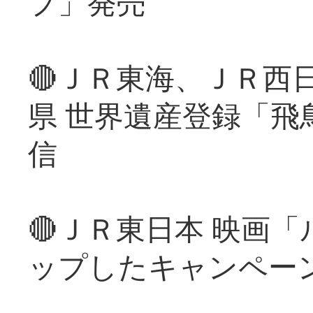
プ」発売
🔴ＪＲ東海、ＪＲ西
県 世界遺産登録「飛
信
🔴ＪＲ東日本 映画
ップしたキャンペー