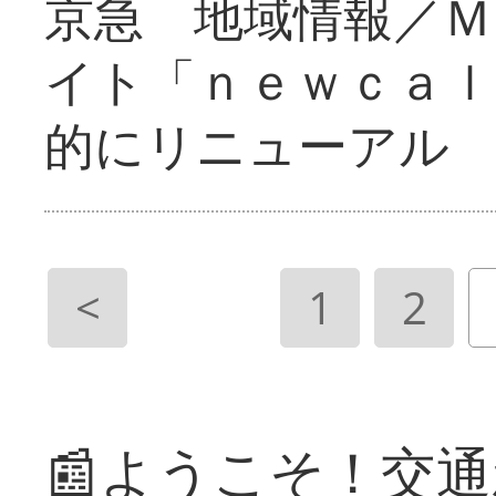
京急 地域情報／Ｍ
イト「ｎｅｗｃａｌ
的にリニューアル
<
1
2
📰ようこそ！交