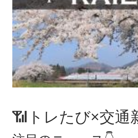
📶トレたび×交通