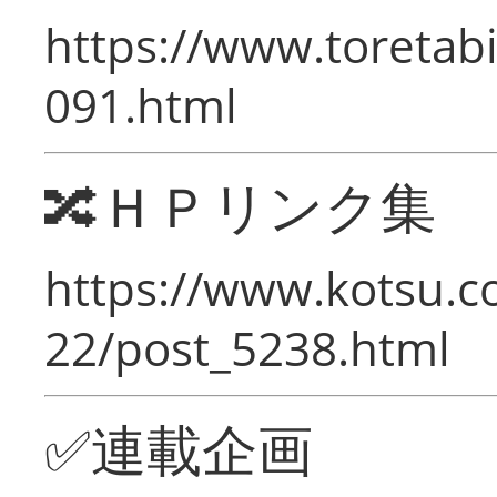
https://www.toretabi
091.html
🔀ＨＰリンク集
https://www.kotsu.c
22/post_5238.html
✅連載企画