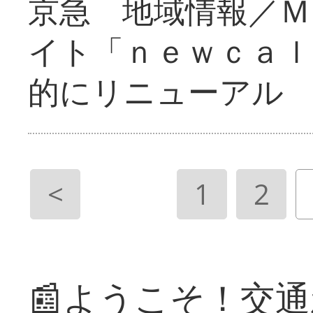
京急 地域情報／Ｍ
イト「ｎｅｗｃａｌ
的にリニューアル
<
1
2
📰ようこそ！交