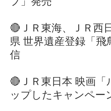
プ」発売
🔴ＪＲ東海、ＪＲ西
県 世界遺産登録「飛
信
🔴ＪＲ東日本 映画
ップしたキャンペー