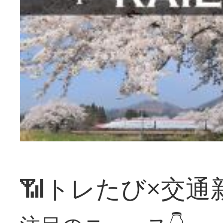
📶トレたび×交通