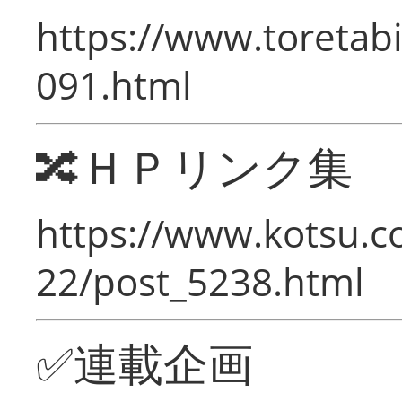
https://www.toretabi
091.html
🔀ＨＰリンク集
https://www.kotsu.c
22/post_5238.html
✅連載企画