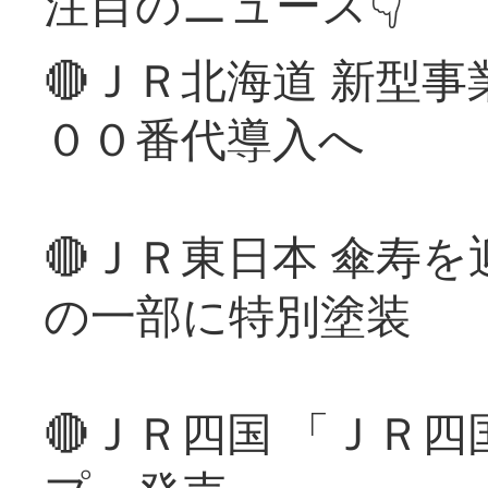
注目のニュース👇
🔴ＪＲ北海道 新型
００番代導入へ
🔴ＪＲ東日本 傘寿
の一部に特別塗装
🔴ＪＲ四国 「ＪＲ