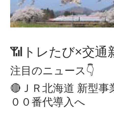
📶トレたび×交通
注目のニュース👇
🔴ＪＲ北海道 新型
００番代導入へ