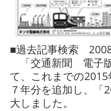
■過去記事検索 20
「交通新聞 電子版
て、これまでの201
７年分を追加し、「2
大しました