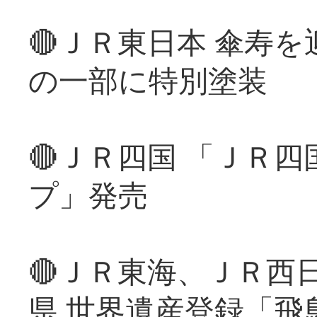
🔴ＪＲ東日本 傘寿
の一部に特別塗装
🔴ＪＲ四国 「ＪＲ
プ」発売
🔴ＪＲ東海、ＪＲ西
県 世界遺産登録「飛