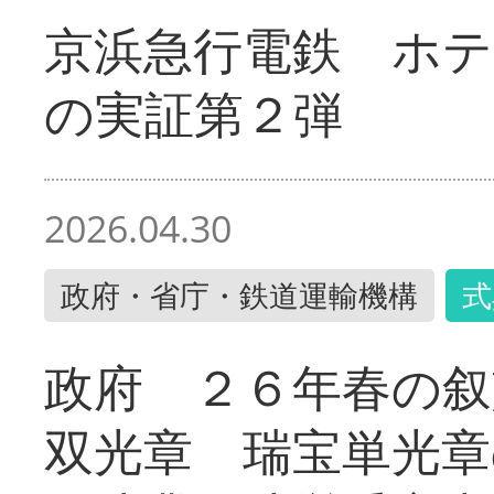
京浜急行電鉄 ホ
の実証第２弾
2026.04.30
政府・省庁・鉄道運輸機構
式
政府 ２６年春の叙
双光章 瑞宝単光章