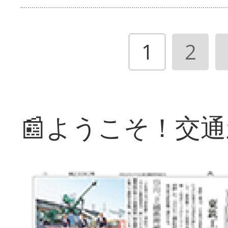
1
2
📰ようこそ！交