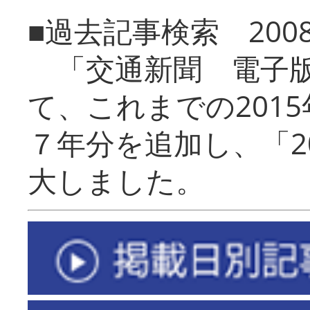
■過去記事検索 20
「交通新聞 電子版
て、これまでの201
７年分を追加し、「2
大しました