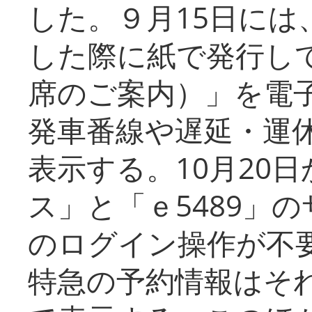
した。９月15日には
した際に紙で発行し
席のご案内）」を電
発車番線や遅延・運
表示する。10月20
ス」と「ｅ5489」
のログイン操作が不
特急の予約情報はそ