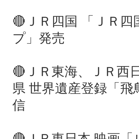
🔴ＪＲ四国 「ＪＲ
プ」発売
🔴ＪＲ東海、ＪＲ西
県 世界遺産登録「飛
信
🔴ＪＲ東日本 映画