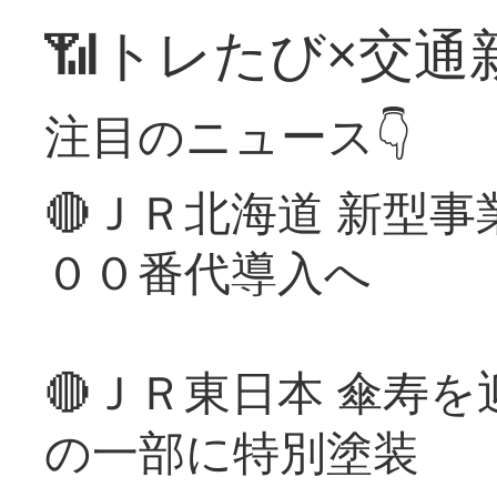
📶トレたび×交通
注目のニュース👇
🔴ＪＲ北海道 新型
００番代導入へ
🔴ＪＲ東日本 傘寿
の一部に特別塗装