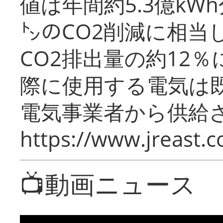
値は年間約5.3億kW
㌧のCO2削減に相当
CO2排出量の約12
際に使用する電気は
電気事業者から供給
https://www.jreast.co
📺動画ニュース