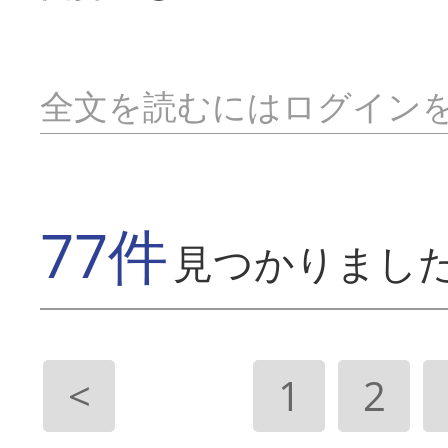
全文を読むにはログイン
77件
見つかりまし
<
1
2