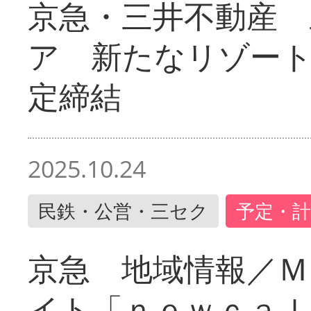
京急・三井不動産 
ア 新たなリゾー
定締結
2025.10.24
民鉄・公営・三セク
予定・計
京急 地域情報／Ｍ
イト「ｎｅｗｃａｌ