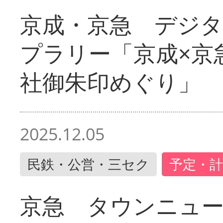
京成・京急 デジ
プラリー「京成×京
社御朱印めぐり」
2025.12.05
民鉄・公営・三セク
予定・計
京急 タウンニュ