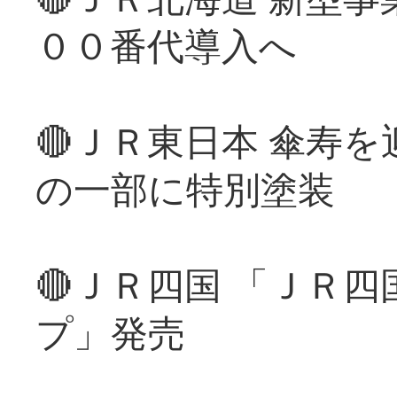
００番代導入へ
🔴ＪＲ東日本 傘寿
の一部に特別塗装
🔴ＪＲ四国 「ＪＲ
プ」発売