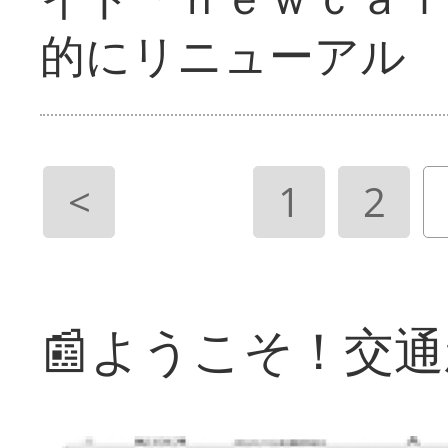
的にリニューアル
<
1
2
📰ようこそ！交