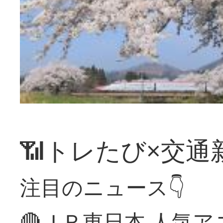
📶トレたび×交通
注目のニュース👇
🔴ＪＲ東日本 人気