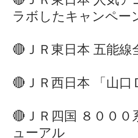
ラボしたキャンペー
🔴ＪＲ東日本 五能
🔴ＪＲ西日本 「山
🔴ＪＲ四国 ８００
ューアル