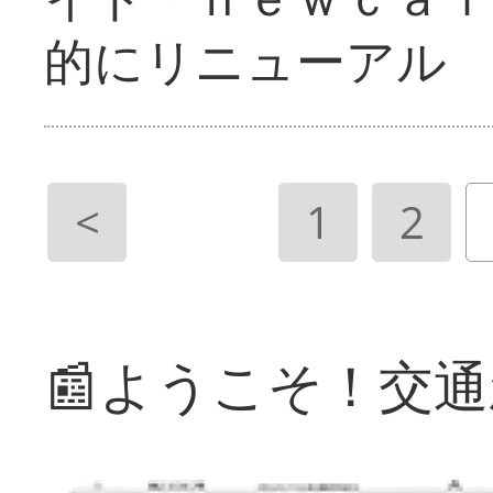
的にリニューアル
<
1
2
📰ようこそ！交