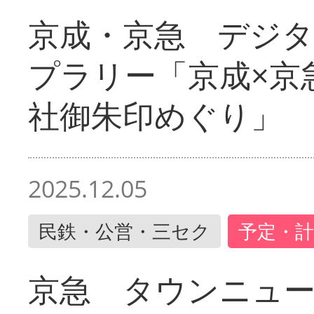
京成・京急 デジ
プラリー「京成×京
社御朱印めぐり」
2025.12.05
民鉄・公営・三セク
予定・計
京急 タウンニュ