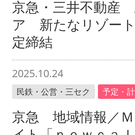
京急・三井不動産 
ア 新たなリゾー
定締結
2025.10.24
民鉄・公営・三セク
予定・計
京急 地域情報／Ｍ
イト「ｎｅｗｃａｌ