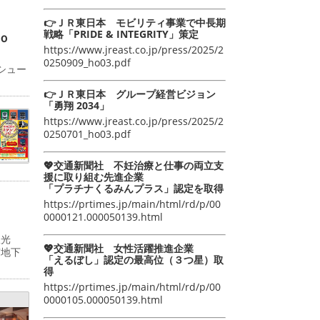
👉ＪＲ東日本 モビリティ事業で中長期
戦略「PRIDE & INTEGRITY」策定
ｏ
https://www.jreast.co.jp/press/2025/2
0250909_ho03.pdf
シュー
👉ＪＲ東日本 グループ経営ビジョン
「勇翔 2034」
https://www.jreast.co.jp/press/2025/2
0250701_ho03.pdf
💖交通新聞社 不妊治療と仕事の両立支
援に取り組む先進企業
「プラチナくるみんプラス」認定を取得
https://prtimes.jp/main/html/rd/p/00
0000121.000050139.html
双光
💖交通新聞社 女性活躍推進企業
京地下
「えるぼし」認定の最高位（３つ星）取
得
https://prtimes.jp/main/html/rd/p/00
0000105.000050139.html