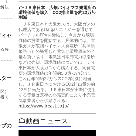
ン ｉ
題解決
👉ＪＲ東日本 広畑バイオマス発電所の
環境価値を購入 CO2排出量を約22万㌧
削減
ＪＲ東日本と大阪ガスは、大阪ガスの
代理店であるDaigas エナジーを通じて
バーチャルPPAを締結し、今月から環境
ダイヤ
価値の提供を開始する。具体的には、大
阪ガスが広畑バイオマス発電所（兵庫県
いる各
姫路市）の発電した電気と環境価値の全
量を買い取り、電気は日本卸電力取引所
などに売却。環境価値については、ＪＲ
東日本が大阪ガスから購入する。同発電
所の環境価値は年間約5.3億kWh分で、
ニター
これは年間約22万㌧のCO2削減に相当
し、ＪＲ東日本におけるCO2排出量の約
12％に当たる。ＪＲ東日本が実際に使用
川区）
する電気は既存の小売契約により小売電
行者向
気事業者から供給される。
https://www.jreast.co.jp/
📺動画ニュース
ップの