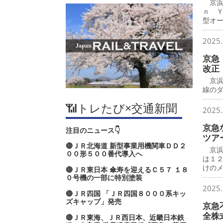
京浜
ｎ 
型オ
2025.
京急
改正
京浜
線の
📶トレたび×交通新聞
2025.
京急
注目のニュース👇
ツア
🔴ＪＲ北海道 新型事業用機関車ＤＤ２
京浜
００形５００番代導入へ
は１
けの
🔴ＪＲ東日本 傘寿を迎えるＣ５７ １８
０号機の一部に特別塗装
2025.
🔴ＪＲ四国 「ＪＲ四国８０００系キッ
ズキャップ」発売
京急
全株
🔴ＪＲ東海、ＪＲ西日本、近畿日本鉄