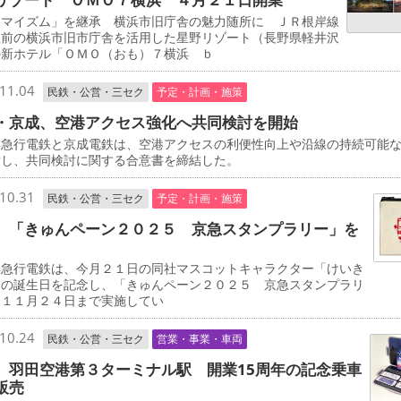
マイズム」を継承 横浜市旧庁舎の魅力随所に ＪＲ根岸線
駅前の横浜市旧市庁舎を活用した星野リゾート（長野県軽井沢
の新ホテル「ＯＭＯ（おも）７横浜 ｂ
11.04
民鉄・公営・三セク
予定・計画・施策
・京成、空港アクセス強化へ共同検討を開始
急行電鉄と京成電鉄は、空港アクセスの利便性向上や沿線の持続可能
指し、共同検討に関する合意書を締結した。
10.31
民鉄・公営・三セク
予定・計画・施策
 「きゅんペーン２０２５ 京急スタンプラリー」を
急行電鉄は、今月２１日の同社マスコットキャラクター「けいき
」の誕生日を記念し、「きゅんペーン２０２５ 京急スタンプラリ
を１１月２４日まで実施してい
10.24
民鉄・公営・三セク
営業・事業・車両
 羽田空港第３ターミナル駅 開業15周年の記念乗車
販売