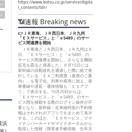
https://www.kotsu.co.jp/service/digita
l_contents/tdr/
📶速報 Breaking news
〜
👉ＪＲ東海、ＪＲ西日本、ＪＲ九州
「ＥＸサービス」と「ｅ5489」のサー
ビス間連携を開始
ＪＲ東海とＪＲ西日本、ＪＲ九州は６
日、「ＥＸサービス」と「ｅ5489」の
サービス間連携を開始し、さらなる機能
拡充を図ると発表した。９月15日には、
新幹線の自動改札を通過した際に紙で発
行している「ＥＸご利用票（座席のご案
内）」を電子化。列車や座席に加え、発
）
車番線や遅延・運休情報も「ＥＸアプ
リ」で表示する。10月20日からは、
「ＥＸサービス」と「ｅ5489」のサー
ビス間を移動する際のログイン操作が不
要となり、新幹線・在来線特急の予約情
報はそれぞれのアプリでをまとめて表示
する。このほか、「ＥＸサービス」でマ
横浜
イナンバーカードやマイナポータルから
取得した情報（障害者手帳情報、生年月
催し