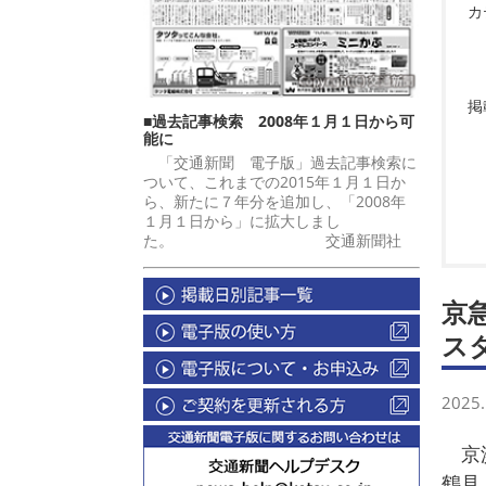
カ
掲
■過去記事検索 2008年１月１日から可
能に
「交通新聞 電子版」過去記事検索に
ついて、これまでの2015年１月１日か
ら、新たに７年分を追加し、「2008年
１月１日から」に拡大しまし
た。 交通新聞社
京
ス
2025.
京浜
鶴見