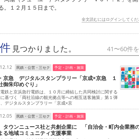
る。１２月１５日まで。
全文読むにはログインしてくだ
7件
見つかりました。
41〜60件
12.12
民鉄・公営・三セク
予定・計画・施策
・京急 デジタルスタンプラリー「京成×京急 １
社御朱印めぐり」
電鉄と京浜急行電鉄は、１０月に締結した共同検討に関する
書に基づく「両社沿線の観光拠点等への相互送客施策」第１弾
て、デジタルスタンプラリー「京成×京
12.05
民鉄・公営・三セク
予定・計画・施策
 タウンニュース社と共創企業に 「自治会・町内会業務
よる地域コミュニティ支援事業