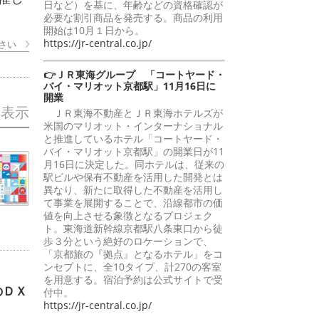
日など）を基に、年齢などの資格確認が
必要な割引商品を発売する。商品の利用
開始は10月１日から。
https://jr-central.co.jp/
さい
👉ＪＲ東海グループ 「コートヤード・
バイ・マリオット京都駅」11月16日に
開業
を表示
ＪＲ東海不動産とＪＲ東海ホテルズが
米国のマリオット・インターナショナル
と推進しているホテル「コートヤード・
バイ・マリオット京都駅」の開業日が11
月16日に決定した。同ホテルは、従来の
駅ビルや保有不動産を活用した開発とは
異なり、新たに取得した不動産を活用し
て事業を展開することで、沿線都市の価
値を向上させる象徴となるプロジェク
ト。東海道新幹線京都駅八条東口から徒
歩３分という絶好のロケーションで、
「京都旅の『拠点』となるホテル」をコ
ンセプトに、全10タイプ、計270の客室
を用意する。宿泊予約は公式サイトで受
のＤＸ
付中。
https://jr-central.co.jp/