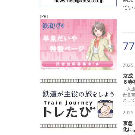
てい
[PR]
7
2025.
京成
６寺
京成
合意
とし
2025.
京急
化に