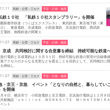
11.11
民鉄・公営・三セク
予定・計画・施策
私鉄１０社 「私鉄１０社スタンプラリー」を開催
圏新都市鉄道（つくばエクスプレス）、東武鉄道、東京地下鉄（東
トロ）、東急電鉄、京成電鉄、小田急電鉄、京浜急行電鉄、西武鉄
京王電鉄、相模鉄道の関東エ
11.07
民鉄・公営・三セク
予定・計画・施策
、京成 共同検討に関する合意書を締結 持続可能な鉄道
急行電鉄と京成電鉄は１０月３１日、持続可能な鉄道の実現や沿線価
空港アクセスのさらなる充実などを図ることを目的として、共同検討に
書を締結し
11.07
民鉄・公営・三セク
予定・計画・施策
急・京王・京急 イベント「となりの自然と、暮らしてい
」を開催
月９日、横浜市で 小田急電鉄と京王電鉄、京浜急行電鉄は１２月９
の共創施設「ｃｈｉｌｉｎｋ ＷＯＲＫＳＩＴＥ ＭＩＮＡＴＯＭＩＲ
イベント