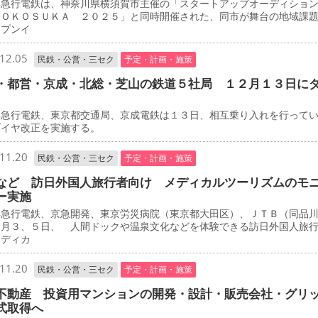
急行電鉄は、神奈川県横須賀市主催の「スタートアップオーディショ
ＹＯＫＯＳＵＫＡ ２０２５」と同時開催された、同市が舞台の地域課
ープンイ
12.05
民鉄・公営・三セク
予定・計画・施策
・都営・京成・北総・芝山の鉄道５社局 １２月１３日に
急行電鉄、東京都交通局、京成電鉄は１３日、相互乗り入れを行って
ダイヤ改正を実施する。
11.20
民鉄・公営・三セク
予定・計画・施策
など 訪日外国人旅行者向け メディカルツーリズムのモ
ー実施
急行電鉄、京急開発、東京労災病院（東京都大田区）、ＪＴＢ（同品
２月３、５日、 人間ドックや温泉文化などを体験できる訪日外国人旅
メディカ
11.20
民鉄・公営・三セク
予定・計画・施策
不動産 投資用マンションの開発・設計・販売会社・グリ
式取得へ