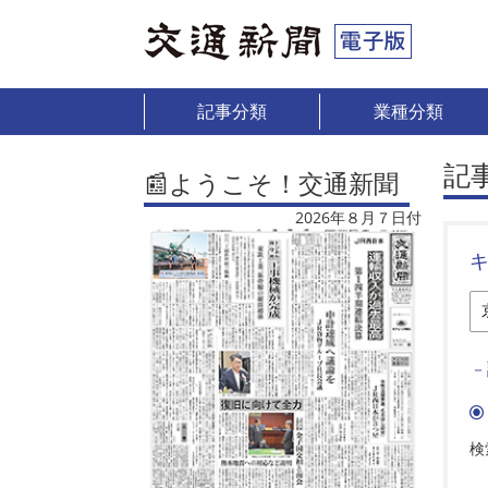
記事分類
業種分類
記
📰ようこそ！交通新聞
2026年８月７日付
－
検