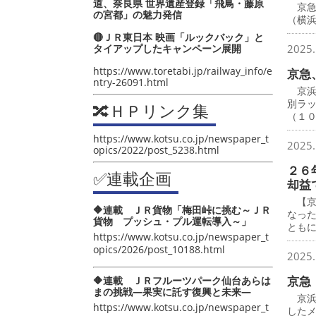
道、奈良県 世界遺産登録「飛鳥・藤原
京急
の宮都」の魅力発信
（横
🔴ＪＲ東日本 映画「ルックバック」と
タイアップしたキャンペーン展開
2025.
https://www.toretabi.jp/railway_info/e
京急
ntry-26091.html
京浜
別ラ
🔀ＨＰリンク集
（１
https://www.kotsu.co.jp/newspaper_t
2025.
opics/2022/post_5238.html
２６
✅連載企画
却益
【京
🔶連載 ＪＲ貨物「梅田峠に挑む～ＪＲ
なっ
貨物 プッシュ・プル運転導入～」
とも
https://www.kotsu.co.jp/newspaper_t
opics/2026/post_10188.html
2025.
京急
🔶連載 ＪＲフルーツパーク仙台あらは
まの挑戦―果実に託す復興と未来―
京浜
https://www.kotsu.co.jp/newspaper_t
したメ