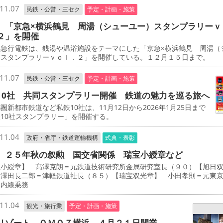
11.07
民鉄・公営・三セク
予定・計画・施策
 「京急×横浜鶴見 周湯（シューユー）スタンプラリーｖ
２」を開催
急行電鉄は、銭湯や温浴施設をテーマにした「京急×横浜鶴見 周湯（
）スタンプラリーｖｏｌ．２」を開催している。１２月１５日まで。
11.07
民鉄・公営・三セク
予定・計画・施策
10社 共同スタンプラリー開催 鉄道の魅力を巡る旅へ
新都市鉄道など私鉄10社は、11月12日から2026年1月25日まで
10社スタンプラリー」を開催する。
11.04
政府・省庁・鉄道運輸機構
式典・表彰
 ２５年秋の叙勲 国交省関係 瑞宝小綬章など
宝小綬章】 髙澤克朗＝元鉄道技術研究所金属研究室長（９０）【旭日
 澤田長二郎＝津軽鉄道社長（８５）【瑞宝双光章】 小田孝則＝元東
ノ内線乗務
11.04
観光・旅行業
予定・計画・施策
リゾート ＯＭＯ７横浜 ４月２１日開業