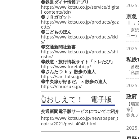
🔵鉄道ダイヤ情報アプリ
2025.
https://www.kotsu.co.jp/service/digita
l_contents/tdr/
京急
🔵ＪＲガゼット
https://www.kotsu.co.jp/products/gaz
ｌ．
ette/
京浜
🔵こどものほん
ユー
https://www.kotsu.co.jp/products/kid
s/
🔵交通新聞社新書
2025.
https://www.kotsu.co.jp/products/shi
nsho/
私鉄
🔵鉄道・旅行情報サイト「トレたび」
https://www.toretabi.jp/
首都圏
🔵さんたつ ｂｙ 散歩の達人
「私鉄
https://san-tatsu.jp/
🔵中央線が好きだ。 × 散歩の達人
2025.
https://chuosuki.jp/
政府
👆おしえて！ 電子版
【瑞
章】
交通新聞電子版サービスについてご紹介
鉄丸
https://www.kotsu.co.jp/newspaper_t
opics/2021/post_4048.html
2025.
星野