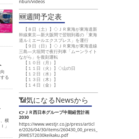
nbun/videos
🆕週間予定表
【８日（土）】◇ＪＲ東海が東海道新
幹線東京―新大阪間で翌朝到着の「東海
道ルミエールエクスプレス」を運行
【９日（日）】◇ＪＲ東海が東海道線
三島―大垣間で夜行列車「ムーンライト
ながら」を復刻運転
【１０日（月）】
へ
【１１日（火）】◇山の日
値向
【１２日（水）】
関する
【１３日（木）】
【１４日（金）】
📶気になるNewsから
こ
👉ＪＲ西日本グループ中期経営計画
2030
日、横
https://www.westjr.co.jp/press/articl
ＡＩ」
e/2026/04/30/items/260430_00_press_
JRWEST2030keikaku.pdf