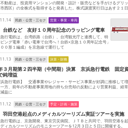
不動産は、投資用マンションの開発・設計・販売などを手がけるグリ
浜市西区）の全株式を取得すると発表した。株式譲渡実行日はあす２１
11.14
民鉄・公営・三セク
営業・事業・車両
、台鉄など 友好１０周年記念のラッピング電車
急行電鉄は、台湾鉄路（台鉄）、台湾観光庁と連携して、特
ッピング電車「赤い電車で台湾へ！台鉄×京急１０周年記念号」
０００形１編成）を京急線で運行して
11.13
民鉄・公営・三セク
決算・財務
年３月期第２四半期（中間期）決算 京浜急行電鉄 固定
で純増益
浜急行電鉄】 交通事業やレジャー・サービス事業が好調に推移して
た一方、前年の不動産事業用地の持ち分売却の反動により営業利益、経
に減益に
11.12
民鉄・公営・三セク
予定・計画・施策
 羽田空港起点のメディカルツーリズム実証ツアーを実施
急行電鉄は、京急開発、東京労災病院、ＪＴＢと共同で、羽田空港を
ディカルツーリズムのモニターツアーを12月３日と５日に開催する。