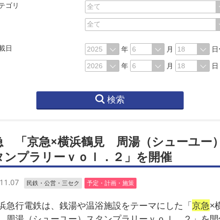
テゴリ
載日
年
月
日
年
月
日
検索
急 「京急×横浜鶴見 周湯（シューユー
タンプラリーｖｏｌ．２」を開催
11.07
民鉄・公営・三セク
予定・計画・施策
急行電鉄は、銭湯や温浴施設をテーマにした「
京急
×
 周湯（シューユー）スタンプラリーｖｏｌ．２」を開