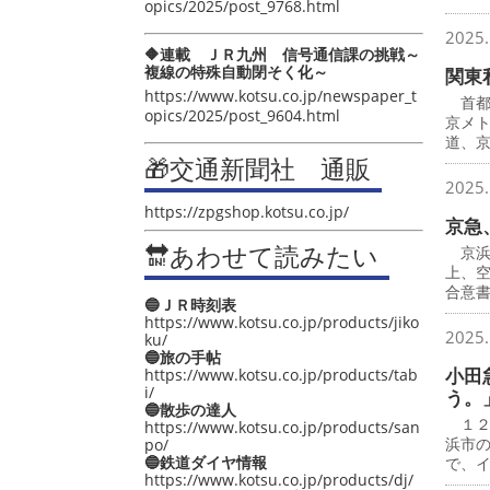
opics/2025/post_9768.html
2025.
🔶連載 ＪＲ九州 信号通信課の挑戦～
複線の特殊自動閉そく化～
関東
https://www.kotsu.co.jp/newspaper_t
首都
opics/2025/post_9604.html
京メ
道、
🎁交通新聞社 通販
2025.
https://zpgshop.kotsu.co.jp/
京急
🔛あわせて読みたい
京浜
上、
合意
🔵ＪＲ時刻表
https://www.kotsu.co.jp/products/jiko
2025.
ku/
🔵旅の手帖
小田
https://www.kotsu.co.jp/products/tab
i/
う。
🔵散歩の達人
１２
https://www.kotsu.co.jp/products/san
浜市
po/
🔵鉄道ダイヤ情報
で、
https://www.kotsu.co.jp/products/dj/