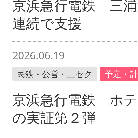
京浜急行電鉄 三浦
連続で支援
2026.06.19
民鉄・公営・三セク
予定・計
京浜急行電鉄 ホ
の実証第２弾