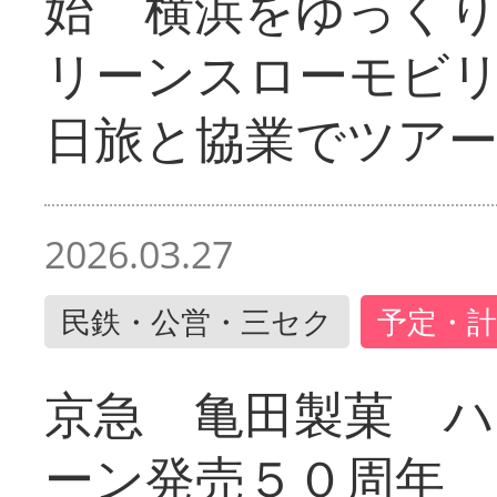
始 横浜をゆっく
リーンスローモビ
日旅と協業でツア
2026.03.27
民鉄・公営・三セク
予定・計
京急 亀田製菓 ハ
ーン発売５０周年 