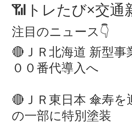
📶トレたび×交通
注目のニュース👇
🔴ＪＲ北海道 新型
００番代導入へ
🔴ＪＲ東日本 傘寿
の一部に特別塗装