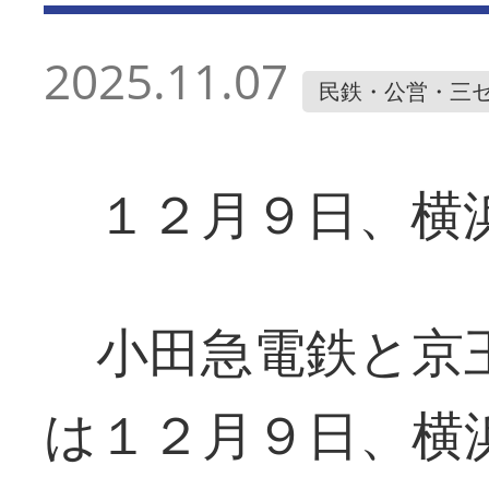
2025.11.07
民鉄・公営・三
１２月９日、横
小田急電鉄と京王
は１２月９日、横