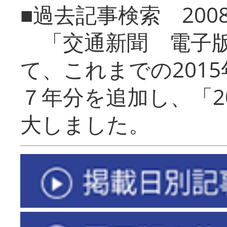
■過去記事検索 20
「交通新聞 電子版
て、これまでの201
７年分を追加し、「2
大しました