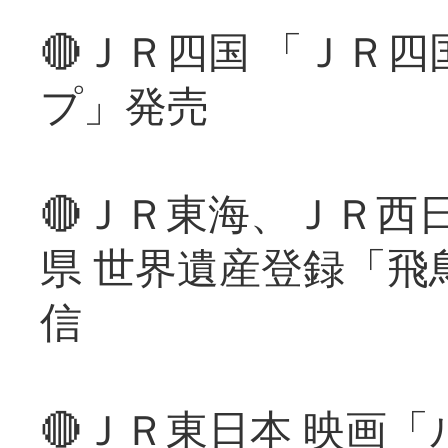
🔴ＪＲ四国 「ＪＲ
プ」発売
🔴ＪＲ東海、ＪＲ西
県 世界遺産登録「飛
信
🔴ＪＲ東日本 映画