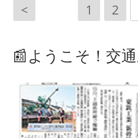
<
1
2
📰ようこそ！交