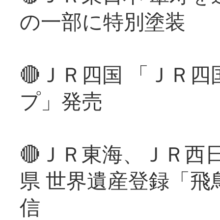
の一部に特別塗装
🔴ＪＲ四国 「ＪＲ
プ」発売
🔴ＪＲ東海、ＪＲ西
県 世界遺産登録「飛
信