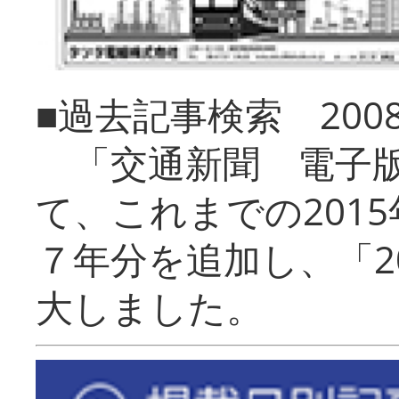
■過去記事検索 20
「交通新聞 電子版
て、これまでの201
７年分を追加し、「2
大しました