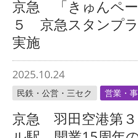
京急 「きゅんペ
５ 京急スタンプ
実施
2025.10.24
民鉄・公営・三セク
営業・事
京急 羽田空港第３
ル駅 開業15周年