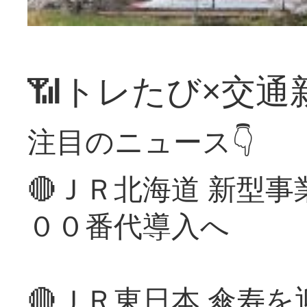
📶トレたび×交通
注目のニュース👇
🔴ＪＲ北海道 新型
００番代導入へ
🔴ＪＲ東日本 傘寿