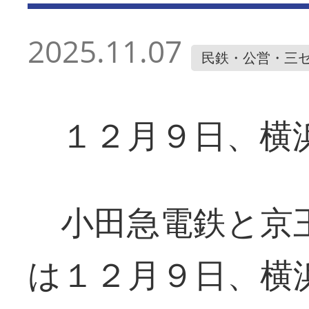
2025.11.07
民鉄・公営・三
１２月９日、横
小田急電鉄と京王
は１２月９日、横