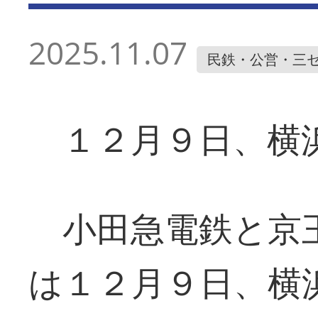
2025.11.07
民鉄・公営・三
１２月９日、横
小田急電鉄と京王
は１２月９日、横