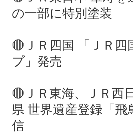
の一部に特別塗装
🔴ＪＲ四国 「ＪＲ
プ」発売
🔴ＪＲ東海、ＪＲ西
県 世界遺産登録「飛
信