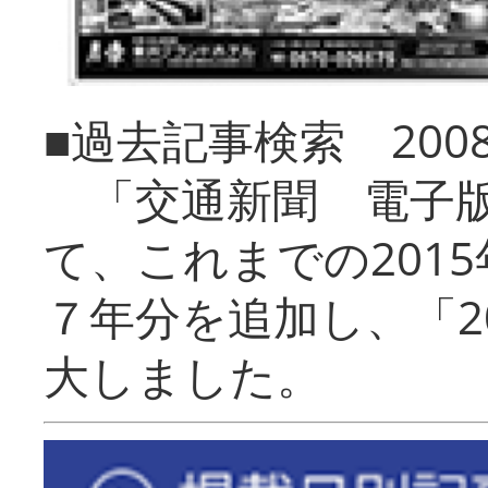
■過去記事検索 20
「交通新聞 電子版
て、これまでの201
７年分を追加し、「2
大しました