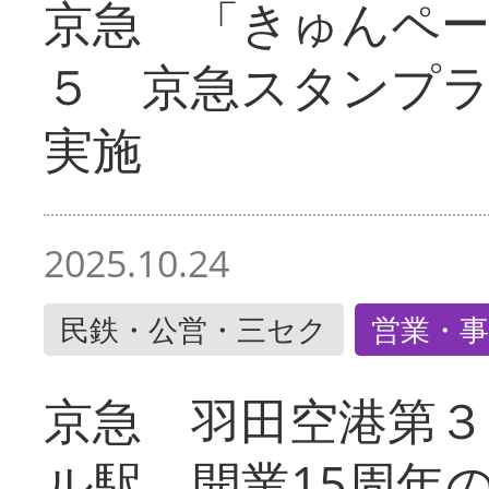
京急 「きゅんペ
５ 京急スタンプ
実施
2025.10.24
民鉄・公営・三セク
営業・事
京急 羽田空港第３
ル駅 開業15周年