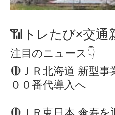
📶トレたび×交通
注目のニュース👇
🔴ＪＲ北海道 新型
００番代導入へ
🔴ＪＲ東日本 傘寿