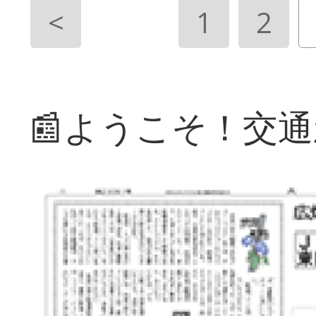
<
1
2
📰ようこそ！交