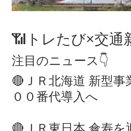
📶トレたび×交通
注目のニュース👇
🔴ＪＲ北海道 新型
００番代導入へ
🔴ＪＲ東日本 傘寿