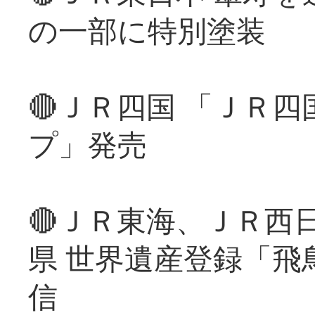
の一部に特別塗装
🔴ＪＲ四国 「ＪＲ
プ」発売
🔴ＪＲ東海、ＪＲ西
県 世界遺産登録「飛
信