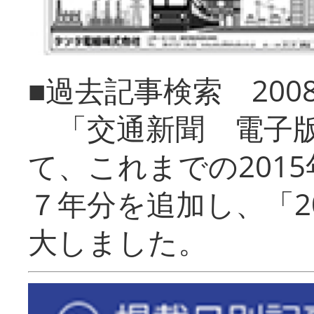
■過去記事検索 20
「交通新聞 電子版
て、これまでの201
７年分を追加し、「2
大しました