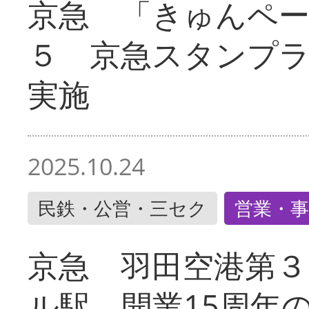
京急 「きゅんペ
５ 京急スタンプ
実施
2025.10.24
民鉄・公営・三セク
営業・事
京急 羽田空港第３
ル駅 開業15周年