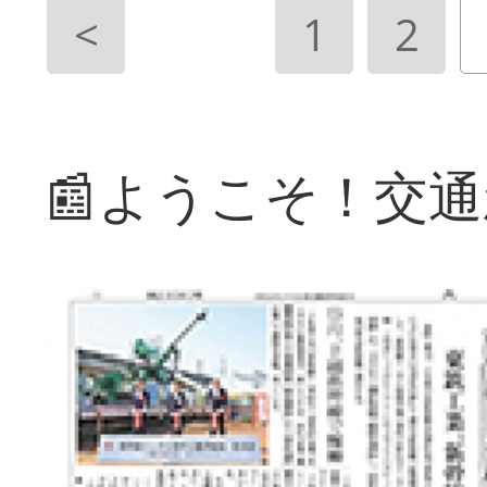
<
1
2
📰ようこそ！交