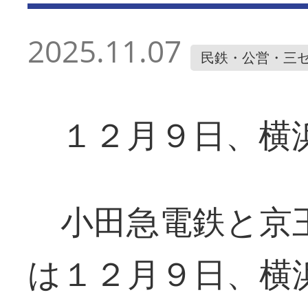
2025.11.07
民鉄・公営・三
１２月９日、横
小田急電鉄と京王
は１２月９日、横