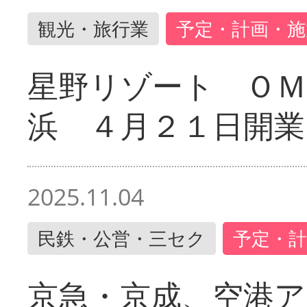
観光・旅行業
予定・計画・施
星野リゾート ＯＭ
浜 ４月２１日開業
2025.11.04
民鉄・公営・三セク
予定・計
京急・京成、空港ア