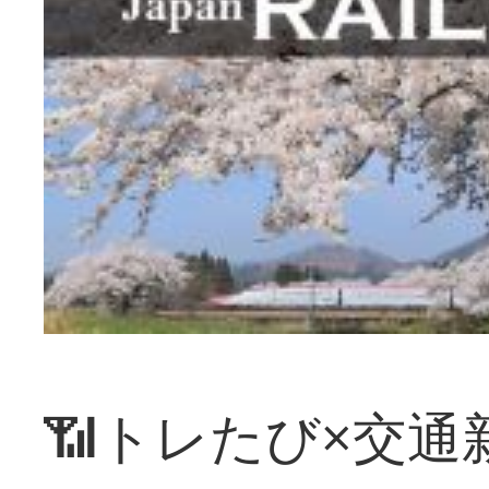
📶トレたび×交通