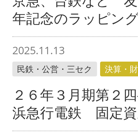
京急、台鉄など 友
年記念のラッピン
2025.11.13
民鉄・公営・三セク
決算・財
２６年３月期第２四
浜急行電鉄 固定資