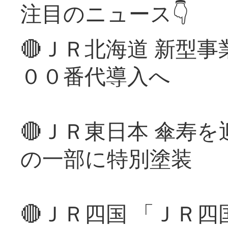
注目のニュース👇
🔴ＪＲ北海道 新型
００番代導入へ
🔴ＪＲ東日本 傘寿
の一部に特別塗装
🔴ＪＲ四国 「ＪＲ