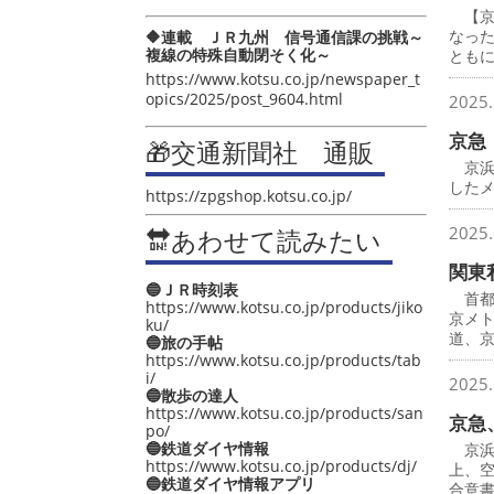
【京
なっ
🔶連載 ＪＲ九州 信号通信課の挑戦～
複線の特殊自動閉そく化～
とも
https://www.kotsu.co.jp/newspaper_t
opics/2025/post_9604.html
2025.
京急
🎁交通新聞社 通販
京浜
したメ
https://zpgshop.kotsu.co.jp/
2025.
🔛あわせて読みたい
関東
🔵ＪＲ時刻表
首都
https://www.kotsu.co.jp/products/jiko
京メ
ku/
道、
🔵旅の手帖
https://www.kotsu.co.jp/products/tab
i/
2025.
🔵散歩の達人
https://www.kotsu.co.jp/products/san
京急
po/
🔵鉄道ダイヤ情報
京浜
https://www.kotsu.co.jp/products/dj/
上、
🔵鉄道ダイヤ情報アプリ
合意