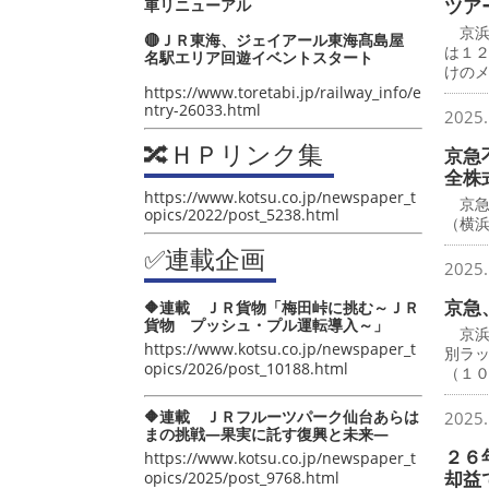
ツア
車リニューアル
京浜
🔴ＪＲ東海、ジェイアール東海髙島屋
は１
名駅エリア回遊イベントスタート
けの
https://www.toretabi.jp/railway_info/e
ntry-26033.html
2025.
🔀ＨＰリンク集
京急
全株
https://www.kotsu.co.jp/newspaper_t
京急
opics/2022/post_5238.html
（横
✅連載企画
2025.
京急
🔶連載 ＪＲ貨物「梅田峠に挑む～ＪＲ
貨物 プッシュ・プル運転導入～」
京浜
https://www.kotsu.co.jp/newspaper_t
別ラ
opics/2026/post_10188.html
（１
🔶連載 ＪＲフルーツパーク仙台あらは
2025.
まの挑戦―果実に託す復興と未来―
２６
https://www.kotsu.co.jp/newspaper_t
却益
opics/2025/post_9768.html