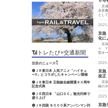
６寺
京成
合意
とし
2025.
京急
化に
京浜
ｎ 
📶トレたび×交通新聞
型オ
2025.
注目のニュース👇
🔴ＪＲ東日本 人気アニメ「ハイキュ
京急
ー‼」とコラボしたキャンペーン開催
改正
京浜
🔴ＪＲ東日本 五能線全線開通９０周年
記念式典
線の
🔴ＪＲ西日本 「山口ＤＣ」観光列車で
2025.
盛り上げ
京急
🔴ＪＲ四国 ８０００系アンパンマン列