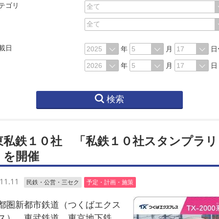
テゴリ
載日
年
月
日
年
月
日
検索
東私鉄１０社 「私鉄１０社スタンプラリ
」を開催
11.11
民鉄・公営・三セク
予定・計画・施策
圏新都市鉄道（つくばエクス
ス）、東武鉄道、東京地下鉄