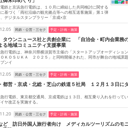
社御朱印めぐり」
電鉄と京浜急行電鉄は、１０月に締結した共同検討に関する
書に基づく「両社沿線の観光拠点等への相互送客施策」第１弾
て、デジタルスタンプラリー「京成×京
12.05
民鉄・公営・三セク
予定・計画・施策
 タウンニュース社と共創企業に 「自治会・町内会業務
よる地域コミュニティ支援事業
急行電鉄は、神奈川県横須賀市主催の「スタートアップオーディショ
ＹＯＫＯＳＵＫＡ ２０２５」と同時開催された、同市が舞台の地域課
ープンイ
12.05
民鉄・公営・三セク
予定・計画・施策
・都営・京成・北総・芝山の鉄道５社局 １２月１３日に
急行電鉄、東京都交通局、京成電鉄は１３日、相互乗り入れを行って
ダイヤ改正を実施する。
11.20
民鉄・公営・三セク
予定・計画・施策
など 訪日外国人旅行者向け メディカルツーリズムのモ