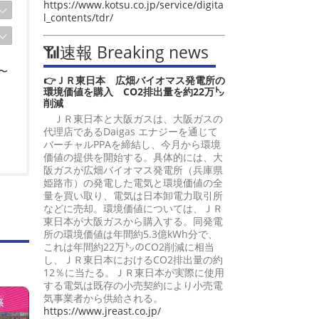
https://www.kotsu.co.jp/service/digita
l_contents/tdr/
📶速報 Breaking news
〜
👉ＪＲ東日本 広畑バイオマス発電所の
環境価値を購入 CO2排出量を約22万㌧
削減
ＪＲ東日本と大阪ガスは、大阪ガスの
代理店であるDaigas エナジーを通じて
バーチャルPPAを締結し、今月から環境
価値の提供を開始する。具体的には、大
阪ガスが広畑バイオマス発電所（兵庫県
姫路市）の発電した電気と環境価値の全
量を買い取り、電気は日本卸電力取引所
などに売却。環境価値については、ＪＲ
東日本が大阪ガスから購入する。同発電
所の環境価値は年間約5.3億kWh分で、
これは年間約22万㌧のCO2削減に相当
し、ＪＲ東日本におけるCO2排出量の約
12％に当たる。ＪＲ東日本が実際に使用
する電気は既存の小売契約により小売電
気事業者から供給される。
https://www.jreast.co.jp/