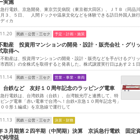
ー実施
急行電鉄、京急開発、東京労災病院（東京都大田区）、ＪＴＢ（同品
２月３、５日、 人間ドックや温泉文化などを体験できる訪日外国人旅
メディカ
11.20
民鉄・公営・三セク
予定・計画・施策
不動産 投資用マンションの開発・設計・販売会社・グリ
式取得へ
不動産は、投資用マンションの開発・設計・販売などを手がけるグリ
浜市西区）の全株式を取得すると発表した。株式譲渡実行日はあす２１
11.14
民鉄・公営・三セク
営業・事業・車両
、台鉄など 友好１０周年記念のラッピング電車
急行電鉄は、台湾鉄路（台鉄）、台湾観光庁と連携して、特
ッピング電車「赤い電車で台湾へ！台鉄×京急１０周年記念号」
０００形１編成）を京急線で運行して
11.13
民鉄・公営・三セク
決算・財務
年３月期第２四半期（中間期）決算 京浜急行電鉄 固定
で純増益