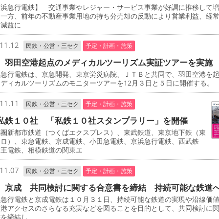
浜急行電鉄】 交通事業やレジャー・サービス事業が好調に推移して
た一方、前年の不動産事業用地の持ち分売却の反動により営業利益、経
に減益に
11.12
民鉄・公営・三セク
予定・計画・施策
 羽田空港起点のメディカルツーリズム実証ツアーを実施
急行電鉄は、京急開発、東京労災病院、ＪＴＢと共同で、羽田空港を
ディカルツーリズムのモニターツアーを12月３日と５日に開催する。
11.11
民鉄・公営・三セク
予定・計画・施策
私鉄１０社 「私鉄１０社スタンプラリー」を開催
圏新都市鉄道（つくばエクスプレス）、東武鉄道、東京地下鉄（東
トロ）、東急電鉄、京成電鉄、小田急電鉄、京浜急行電鉄、西武鉄
京王電鉄、相模鉄道の関東エ
11.07
民鉄・公営・三セク
予定・計画・施策
、京成 共同検討に関する合意書を締結 持続可能な鉄道
急行電鉄と京成電鉄は１０月３１日、持続可能な鉄道の実現や沿線価
空港アクセスのさらなる充実などを図ることを目的として、共同検討に
書を締結し