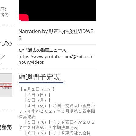
川区）
行者向
Narration by
動画制作会社VIDWE
B
ップの
👉「過去の動画ニュース」
https://www.youtube.com/@kotsushi
ップ
nbun/videos
日。
🆕週間予定表
【８月１日（土）】
【２日（日）】
【３日（月）】
【４日（火）】◇国土交通大臣会見◇
ＪＲ九州が２０２７年３月期第１四半期
決算発表
【５日（水）】◇ＪＲ西日本が２０２
資産売
７年３月期第１四半期決算発表
【６日（木）】◇ＪＲ東海社長会見