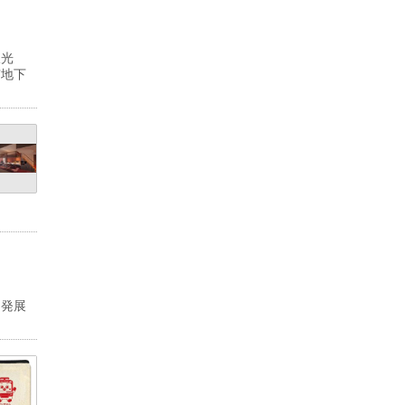
双光
京地下
な発展