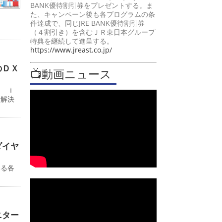
BANK優待割引券をプレゼントする。ま
た、キャンペーン後も各プログラムの条
件達成で、同じJRE BANK優待割引券
（４割引き）を含むＪＲ東日本グループ
特典を継続して進呈する。
https://www.jreast.co.jp/
のＤＸ
📺動画ニュース
ン ｉ
題解決
ダイヤ
いる各
ニター