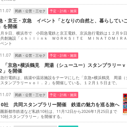
11.07
民鉄・公営・三セク
予定・計画・施策
急・京王・京急 イベント「となりの自然と、暮らしてい
」を開催
月９日、横浜市で 小田急電鉄と京王電鉄、京浜急行電鉄は１２月９
の共創施設「ｃｈｉｌｉｎｋ ＷＯＲＫＳＩＴＥ ＭＩＮＡＴＯＭＩＲ
イベント
11.07
民鉄・公営・三セク
予定・計画・施策
 「京急×横浜鶴見 周湯（シューユー）スタンプラリーｖ
２」を開催
急行電鉄は、銭湯や温浴施設をテーマにした「京急×横浜鶴見 周湯（
）スタンプラリーｖｏｌ．２」を開催している。１２月１５日まで。
11.07
民鉄・公営・三セク
予定・計画・施策
10社 共同スタンプラリー開催 鉄道の魅力を巡る旅へ
新都市鉄道など私鉄10社は、11月12日から2026年1月25日まで
10社スタンプラリー」を開催する。