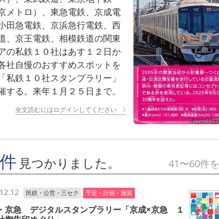
京メトロ）、東急電鉄、京成電
小田急電鉄、京浜急行電鉄、西
道、京王電鉄、相模鉄道の関東
アの私鉄１０社はあす１２日か
各社自慢のおすすめスポットを
「私鉄１０社スタンプラリー」
催する。来年１月２５日まで。
全文読むにはログインしてください
9件
見つかりました。
41〜60件
12.12
民鉄・公営・三セク
予定・計画・施策
・京急 デジタルスタンプラリー「京成×京急 １