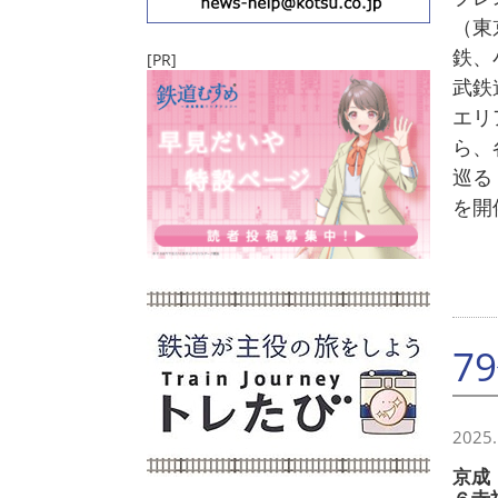
（東
鉄、
[PR]
武鉄
エリ
ら、
巡る
を開
7
2025.
京成