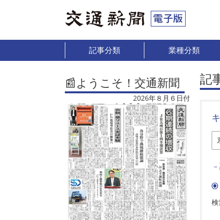
記事分類
業種分類
記
📰ようこそ！交通新聞
2026年８月６日付
－
検