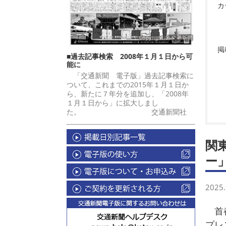
カ
掲
■過去記事検索 2008年１月１日から可
能に
「交通新聞 電子版」過去記事検索に
ついて、これまでの2015年１月１日か
ら、新たに７年分を追加し、「2008年
１月１日から」に拡大しまし
た。 交通新聞社
関
ー
2025.
首都
プレ