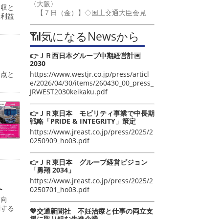
〈大阪〉
増収と
【７日（金）】◇国土交通大臣会見
常利益
📶気になるNewsから
👉ＪＲ西日本グループ中期経営計画
2030
https://www.westjr.co.jp/press/articl
起点と
e/2026/04/30/items/260430_00_press_
JRWEST2030keikaku.pdf
👉ＪＲ東日本 モビリティ事業で中長期
戦略「PRIDE & INTEGRITY」策定
https://www.jreast.co.jp/press/2025/2
0250909_ho03.pdf
👉ＪＲ東日本 グループ経営ビジョン
「勇翔 2034」
https://www.jreast.co.jp/press/2025/2
へ
0250701_ho03.pdf
値向
関する
💖交通新聞社 不妊治療と仕事の両立支
援に取り組む先進企業