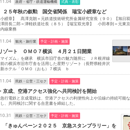
11.04
政府・省庁・鉄道運輸機構
式典・表彰
 ２５年秋の叙勲 国交省関係 瑞宝小綬章など
宝小綬章】 髙澤克朗＝元鉄道技術研究所金属研究室長（９０）【旭日
 澤田長二郎＝津軽鉄道社長（８５）【瑞宝双光章】 小田孝則＝元東
ノ内線乗務
11.04
観光・旅行業
予定・計画・施策
リゾート ＯＭＯ７横浜 ４月２１日開業
マイズム」を継承 横浜市旧庁舎の魅力随所に ＪＲ根岸線
駅前の横浜市旧市庁舎を活用した星野リゾート（長野県軽井沢
の新ホテル「ＯＭＯ（おも）７横浜 ｂ
11.04
民鉄・公営・三セク
予定・計画・施策
・京成、空港アクセス強化へ共同検討を開始
急行電鉄と京成電鉄は、空港アクセスの利便性向上や沿線の持続可能
指し、共同検討に関する合意書を締結した。
10.31
民鉄・公営・三セク
予定・計画・施策
 「きゅんペーン２０２５ 京急スタンプラリー」を