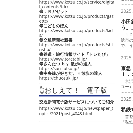
https://www.kotsu.co.jp/service/digita
l_contents/tdr/
2025.
🔵ＪＲガゼット
https://www.kotsu.co.jp/products/gaz
ette/
小田
🔵こどものほん
う。
https://www.kotsu.co.jp/products/kid
１２
s/
🔵交通新聞社新書
浜市
https://www.kotsu.co.jp/products/shi
で、
nsho/
🔵鉄道・旅行情報サイト「トレたび」
2025.
https://www.toretabi.jp/
🔵さんたつ ｂｙ 散歩の達人
京急
https://san-tatsu.jp/
🔵中央線が好きだ。 × 散歩の達人
ｌ．
https://chuosuki.jp/
京浜
ユー
👆おしえて！ 電子版
2025.
交通新聞電子版サービスについてご紹介
https://www.kotsu.co.jp/newspaper_t
私鉄
opics/2021/post_4048.html
首都圏
「私鉄