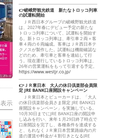
👉嵯峨野観光鉄道 新たなトロッコ列車
の試運転開始
ＪＲ西日本グループの嵯峨野観光鉄道
は、2027年春にデビュー予定の新たな
トロッコ列車について、試運転を開始す
る。新トロッコ列車は、牽引車２両＋客
車４両の６両編成。客車はＪＲ西日本テ
クノスが製作した。試運転は機能確認な
どのため、牽引車と客車を連結して行
う。現在運行しているトロッコ列車は、
26年の営業運転をもって引退する予定。
https://www.westjr.co.jp/
👉ＪＲ東日本 大人の休日倶楽部会員限
定 JRE BANK口座開設キャンペーン
ＪＲ東日本とビューカードは、「大人
を表示
の休日倶楽部会員さま限定 JRE BANK口
座開設キャンペーン」を実施している。
10月30日までにJRE BANK口座の開設申
し込みを行い、来年１月29日終了時点で
口座開設を完了し、各種条件を達成する
と、もれなくＪＲ東日本営業路線内の片
道の運賃や料金が４割引きとなるJRE