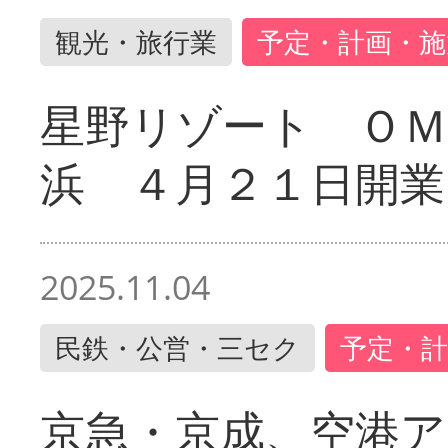
観光・旅行業
予定・計画・施
星野リゾート ＯＭ
浜 ４月２１日開業
2025.11.04
民鉄・公営・三セク
予定・計
京急・京成、空港ア