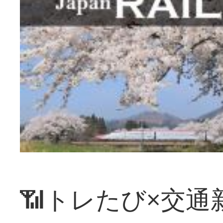
📶トレたび×交通