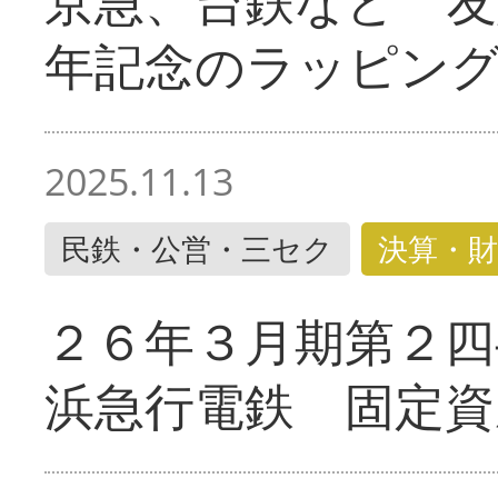
京急、台鉄など 友
年記念のラッピン
2025.11.13
民鉄・公営・三セク
決算・財
２６年３月期第２四
浜急行電鉄 固定資