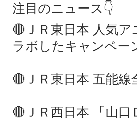
注目のニュース👇
🔴ＪＲ東日本 人気
ラボしたキャンペー
🔴ＪＲ東日本 五能
🔴ＪＲ西日本 「山