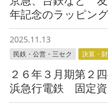
京急、台鉄など 友
年記念のラッピン
2025.11.13
民鉄・公営・三セク
決算・財
２６年３月期第２四
浜急行電鉄 固定資