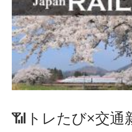
📶トレたび×交通