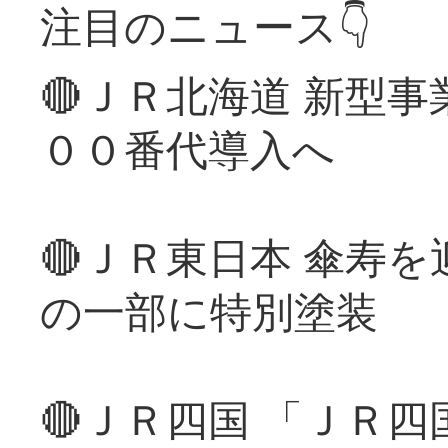
注目のニュース👇
🔴ＪＲ北海道 新型
００番代導入へ
🔴ＪＲ東日本 傘寿
の一部に特別塗装
🔴ＪＲ四国 「ＪＲ