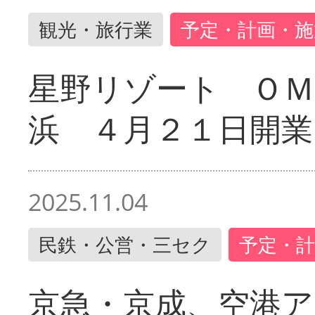
観光・旅行業
予定・計画・施
星野リゾート ＯＭ
浜 ４月２１日開業
2025.11.04
民鉄・公営・三セク
予定・計
京急・京成、空港ア