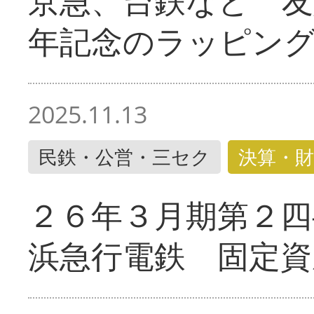
京急、台鉄など 友
年記念のラッピン
2025.11.13
民鉄・公営・三セク
決算・財
２６年３月期第２四
浜急行電鉄 固定資