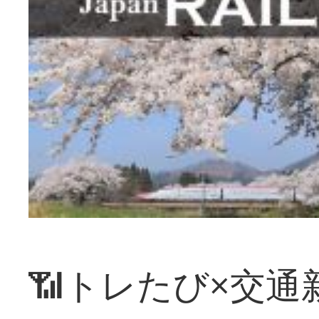
📶トレたび×交通