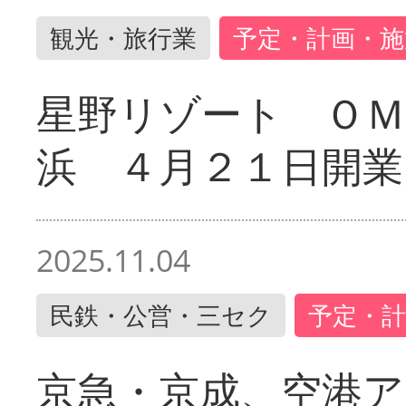
観光・旅行業
予定・計画・施
星野リゾート ＯＭ
浜 ４月２１日開業
2025.11.04
民鉄・公営・三セク
予定・計
京急・京成、空港ア