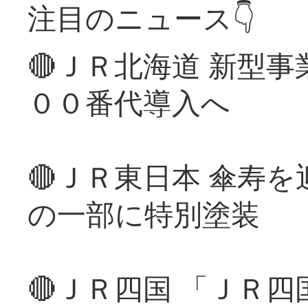
注目のニュース👇
🔴ＪＲ北海道 新型
００番代導入へ
🔴ＪＲ東日本 傘寿
の一部に特別塗装
🔴ＪＲ四国 「ＪＲ