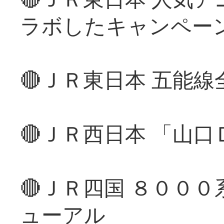
ラボしたキャンペー
🔴ＪＲ東日本 五能
🔴ＪＲ西日本 「山
🔴ＪＲ四国 ８００
ューアル