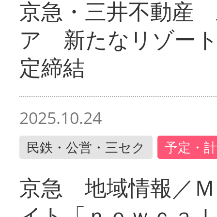
京急・三井不動産 
ア 新たなリゾー
定締結
2025.10.24
民鉄・公営・三セク
予定・計
京急 地域情報／Ｍ
イト「ｎｅｗｃａｌ