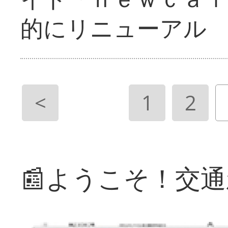
的にリニューアル
<
1
2
📰ようこそ！交