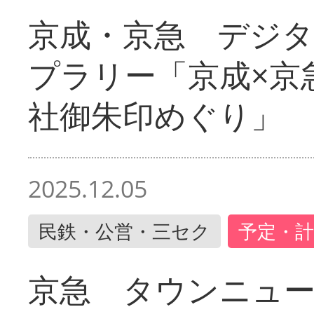
京成・京急 デジ
プラリー「京成×京
社御朱印めぐり」
2025.12.05
民鉄・公営・三セク
予定・計
京急 タウンニュ