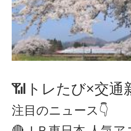
📶トレたび×交通
注目のニュース👇
🔴ＪＲ東日本 人気