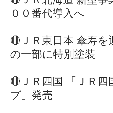
００番代導入へ
🔴ＪＲ東日本 傘寿
の一部に特別塗装
🔴ＪＲ四国 「ＪＲ
プ」発売