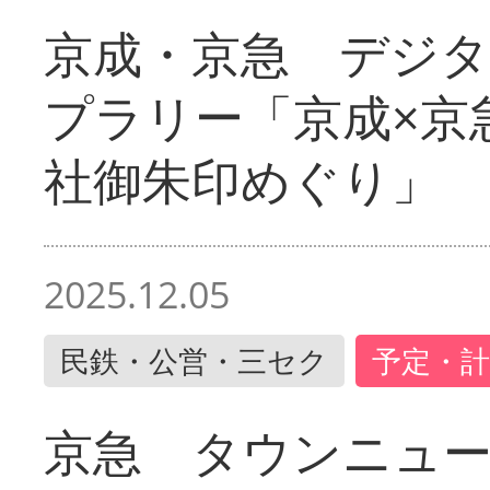
京成・京急 デジ
プラリー「京成×京
社御朱印めぐり」
2025.12.05
民鉄・公営・三セク
予定・計
京急 タウンニュ