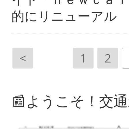
的にリニューアル
<
1
2
📰ようこそ！交