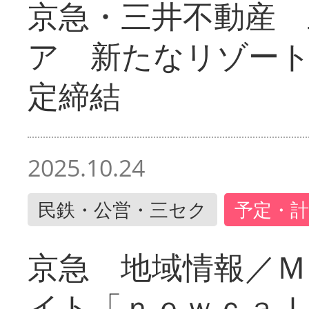
京急・三井不動産 
ア 新たなリゾー
定締結
2025.10.24
民鉄・公営・三セク
予定・計
京急 地域情報／Ｍ
イト「ｎｅｗｃａｌ