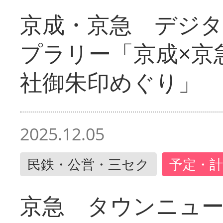
京成・京急 デジ
プラリー「京成×京
社御朱印めぐり」
2025.12.05
民鉄・公営・三セク
予定・計
京急 タウンニュ