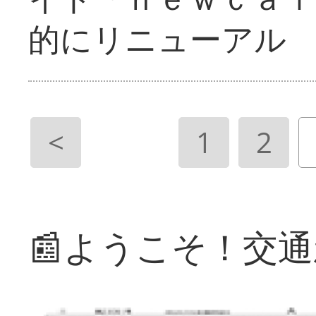
的にリニューアル
<
1
2
📰ようこそ！交