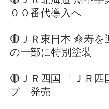
００番代導入へ
🔴ＪＲ東日本 傘寿
の一部に特別塗装
🔴ＪＲ四国 「ＪＲ
プ」発売