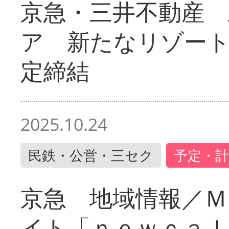
京急・三井不動産 
ア 新たなリゾー
定締結
2025.10.24
民鉄・公営・三セク
予定・計
京急 地域情報／Ｍ
イト「ｎｅｗｃａｌ