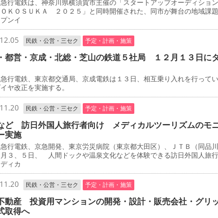
急行電鉄は、神奈川県横須賀市主催の「スタートアップオーディショ
ＹＯＫＯＳＵＫＡ ２０２５」と同時開催された、同市が舞台の地域課
ープンイ
12.05
民鉄・公営・三セク
予定・計画・施策
・都営・京成・北総・芝山の鉄道５社局 １２月１３日に
急行電鉄、東京都交通局、京成電鉄は１３日、相互乗り入れを行って
ダイヤ改正を実施する。
11.20
民鉄・公営・三セク
予定・計画・施策
など 訪日外国人旅行者向け メディカルツーリズムのモ
ー実施
急行電鉄、京急開発、東京労災病院（東京都大田区）、ＪＴＢ（同品
２月３、５日、 人間ドックや温泉文化などを体験できる訪日外国人旅
メディカ
11.20
民鉄・公営・三セク
予定・計画・施策
不動産 投資用マンションの開発・設計・販売会社・グリ
式取得へ