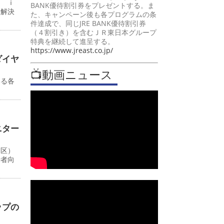
ン ｉ
BANK優待割引券をプレゼントする。ま
題解決
た、キャンペーン後も各プログラムの条
件達成で、同じJRE BANK優待割引券
（４割引き）を含むＪＲ東日本グループ
特典を継続して進呈する。
https://www.jreast.co.jp/
ダイヤ
📺動画ニュース
いる各
ニター
川区）
行者向
ップの