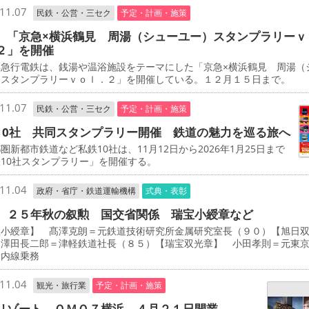
11.07
民鉄・公営・三セク
予定・計画・施策
 「京急×横浜鶴見 周湯（シューユー）スタンプラリーｖ
２」を開催
急行電鉄は、銭湯や温浴施設をテーマにした「京急×横浜鶴見 周湯（
）スタンプラリーｖｏｌ．２」を開催している。１２月１５日まで。
11.07
民鉄・公営・三セク
予定・計画・施策
10社 共同スタンプラリー開催 鉄道の魅力を巡る旅へ
新都市鉄道など私鉄10社は、11月12日から2026年1月25日まで
10社スタンプラリー」を開催する。
11.04
政府・省庁・鉄道運輸機構
式典・表彰
 ２５年秋の叙勲 国交省関係 瑞宝小綬章など
宝小綬章】 髙澤克朗＝元鉄道技術研究所金属研究室長（９０）【旭日
 澤田長二郎＝津軽鉄道社長（８５）【瑞宝双光章】 小田孝則＝元東
ノ内線乗務
11.04
観光・旅行業
予定・計画・施策
リゾート ＯＭＯ７横浜 ４月２１日開業