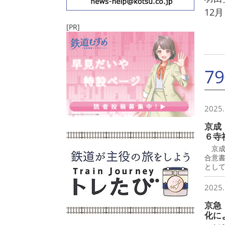
12
[PR]
7
2025.
京成
６寺
京成
合意
とし
2025.
京急
化に