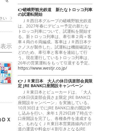
👉嵯峨野観光鉄道 新たなトロッコ列車
の試運転開始
さい
ＪＲ西日本グループの嵯峨野観光鉄道
は、2027年春にデビュー予定の新たな
トロッコ列車について、試運転を開始す
る。新トロッコ列車は、牽引車２両＋客
車４両の６両編成。客車はＪＲ西日本テ
を表示
クノスが製作した。試運転は機能確認な
どのため、牽引車と客車を連結して行
う。現在運行しているトロッコ列車は、
26年の営業運転をもって引退する予定。
https://www.westjr.co.jp/
👉ＪＲ東日本 大人の休日倶楽部会員限
定 JRE BANK口座開設キャンペーン
ＪＲ東日本とビューカードは、「大人
の休日倶楽部会員さま限定 JRE BANK口
座開設キャンペーン」を実施している。
10月30日までにJRE BANK口座の開設申
し込みを行い、来年１月29日終了時点で
口座開設を完了し、各種条件を達成する
のＤＸ
と、もれなくＪＲ東日本営業路線内の片
道の運賃や料金が４割引きとなるJRE