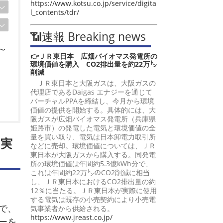
https://www.kotsu.co.jp/service/digita
l_contents/tdr/
📶速報 Breaking news
〜
👉ＪＲ東日本 広畑バイオマス発電所の
環境価値を購入 CO2排出量を約22万㌧
削減
ＪＲ東日本と大阪ガスは、大阪ガスの
代理店であるDaigas エナジーを通じて
バーチャルPPAを締結し、今月から環境
価値の提供を開始する。具体的には、大
阪ガスが広畑バイオマス発電所（兵庫県
姫路市）の発電した電気と環境価値の全
量を買い取り、電気は日本卸電力取引所
ム実
などに売却。環境価値については、ＪＲ
東日本が大阪ガスから購入する。同発電
所の環境価値は年間約5.3億kWh分で、
これは年間約22万㌧のCO2削減に相当
し、ＪＲ東日本におけるCO2排出量の約
12％に当たる。ＪＲ東日本が実際に使用
する電気は既存の小売契約により小売電
で、
気事業者から供給される。
https://www.jreast.co.jp/
ーを