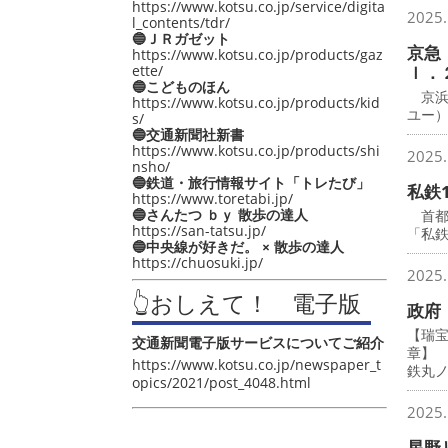
https://www.kotsu.co.jp/service/digita
2025.
l_contents/tdr/
🔵ＪＲガゼット
京急
https://www.kotsu.co.jp/products/gaz
ette/
ｌ．
🔵こどものほん
京浜
https://www.kotsu.co.jp/products/kid
ユー
s/
🔵交通新聞社新書
https://www.kotsu.co.jp/products/shi
2025.
nsho/
🔵鉄道・旅行情報サイト「トレたび」
私鉄
https://www.toretabi.jp/
🔵さんたつ ｂｙ 散歩の達人
首都圏
https://san-tatsu.jp/
「私鉄
🔵中央線が好きだ。 × 散歩の達人
https://chuosuki.jp/
2025.
👆おしえて！ 電子版
政府
【瑞
交通新聞電子版サービスについてご紹介
章】
https://www.kotsu.co.jp/newspaper_t
鉄丸
opics/2021/post_4048.html
2025.
星野