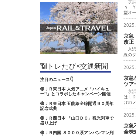
京浜
ｎ 
型オ
2025.
京急
改正
京浜
線の
📶トレたび×交通新聞
2025.
京急
注目のニュース👇
ツア
🔴ＪＲ東日本 人気アニメ「ハイキュ
京浜
ー‼」とコラボしたキャンペーン開催
は１
けの
🔴ＪＲ東日本 五能線全線開通９０周年
記念式典
2025.
🔴ＪＲ西日本 「山口ＤＣ」観光列車で
盛り上げ
京急
全株
🔴ＪＲ四国 ８０００系アンパンマン列