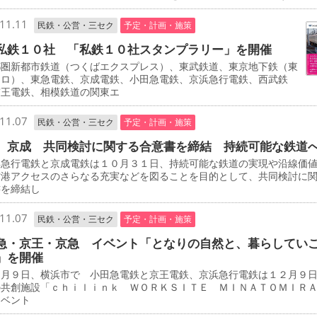
11.11
民鉄・公営・三セク
予定・計画・施策
私鉄１０社 「私鉄１０社スタンプラリー」を開催
圏新都市鉄道（つくばエクスプレス）、東武鉄道、東京地下鉄（東
トロ）、東急電鉄、京成電鉄、小田急電鉄、京浜急行電鉄、西武鉄
京王電鉄、相模鉄道の関東エ
11.07
民鉄・公営・三セク
予定・計画・施策
、京成 共同検討に関する合意書を締結 持続可能な鉄道
急行電鉄と京成電鉄は１０月３１日、持続可能な鉄道の実現や沿線価
空港アクセスのさらなる充実などを図ることを目的として、共同検討に
書を締結し
11.07
民鉄・公営・三セク
予定・計画・施策
急・京王・京急 イベント「となりの自然と、暮らしてい
」を開催
月９日、横浜市で 小田急電鉄と京王電鉄、京浜急行電鉄は１２月９
の共創施設「ｃｈｉｌｉｎｋ ＷＯＲＫＳＩＴＥ ＭＩＮＡＴＯＭＩＲ
イベント