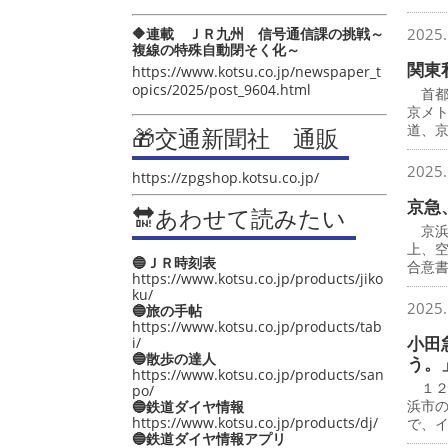
🔶連載 ＪＲ九州 信号通信課の挑戦～
2025.
複線の特殊自動閉そく化～
関東
https://www.kotsu.co.jp/newspaper_t
opics/2025/post_9604.html
首都
京メ
道、
🎁交通新聞社 通販
2025.
https://zpgshop.kotsu.co.jp/
京急
🔛あわせて読みたい
京浜
上、
🔵ＪＲ時刻表
合意
https://www.kotsu.co.jp/products/jiko
ku/
2025.
🔵旅の手帖
https://www.kotsu.co.jp/products/tab
小田
i/
🔵散歩の達人
う。
https://www.kotsu.co.jp/products/san
１２
po/
浜市
🔵鉄道ダイヤ情報
https://www.kotsu.co.jp/products/dj/
で、
🔵鉄道ダイヤ情報アプリ