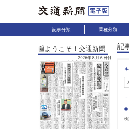
記事分類
業種分類
記
📰ようこそ！交通新聞
2026年８月６日付
－
検