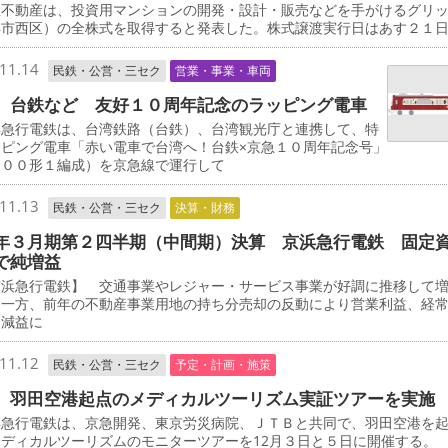
不動産は、投資用マンションの開発・設計・販売などを手がけるグリ
浜市西区）の全株式を取得すると発表した。株式譲渡実行日はあす２１
11.14
民鉄・公営・三セク
営業・事業・車両
、台鉄など 友好１０周年記念のラッピング電車
急行電鉄は、台湾鉄路（台鉄）、台湾観光庁と連携して、特
ッピング電車「赤い電車で台湾へ！台鉄×京急１０周年記念号」
０００形１編成）を京急線で運行して
11.13
民鉄・公営・三セク
決算・財務
年３月期第２四半期（中間期）決算 京浜急行電鉄 固定
で純増益
浜急行電鉄】 交通事業やレジャー・サービス事業が好調に推移して
た一方、前年の不動産事業用地の持ち分売却の反動により営業利益、経
に減益に
11.12
民鉄・公営・三セク
予定・計画・施策
 羽田空港起点のメディカルツーリズム実証ツアーを実施
急行電鉄は、京急開発、東京労災病院、ＪＴＢと共同で、羽田空港を
ディカルツーリズムのモニターツアーを12月３日と５日に開催する。