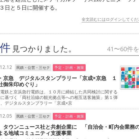
月３日と５日に開催する。
全文読むにはログインしてくだ
9件
見つかりました。
41〜60件
12.12
民鉄・公営・三セク
予定・計画・施策
・京急 デジタルスタンプラリー「京成×京急 １
社御朱印めぐり」
電鉄と京浜急行電鉄は、１０月に締結した共同検討に関する
書に基づく「両社沿線の観光拠点等への相互送客施策」第１弾
て、デジタルスタンプラリー「京成×京
12.05
民鉄・公営・三セク
予定・計画・施策
 タウンニュース社と共創企業に 「自治会・町内会業務
よる地域コミュニティ支援事業