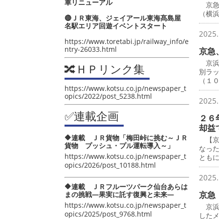
車リニューアル
京急
（横
🔴ＪＲ東海、ジェイアール東海髙島屋
名駅エリア回遊イベントスタート
2025.
https://www.toretabi.jp/railway_info/e
ntry-26033.html
京急
京浜
🔀ＨＰリンク集
別ラ
（１
https://www.kotsu.co.jp/newspaper_t
opics/2022/post_5238.html
2025.
✅連載企画
２６
却益
🔶連載 ＪＲ貨物「梅田峠に挑む～ＪＲ
【京
貨物 プッシュ・プル運転導入～」
なっ
https://www.kotsu.co.jp/newspaper_t
とも
opics/2026/post_10188.html
2025.
🔶連載 ＪＲフルーツパーク仙台あらは
京急
まの挑戦―果実に託す復興と未来―
https://www.kotsu.co.jp/newspaper_t
京浜
opics/2025/post_9768.html
したメ