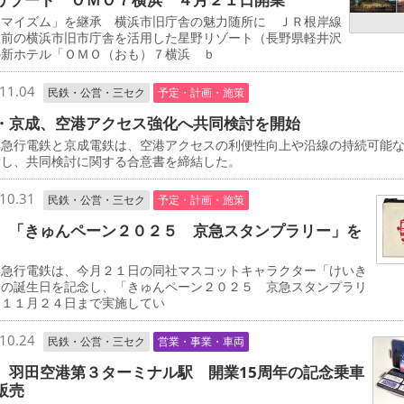
マイズム」を継承 横浜市旧庁舎の魅力随所に ＪＲ根岸線
駅前の横浜市旧市庁舎を活用した星野リゾート（長野県軽井沢
の新ホテル「ＯＭＯ（おも）７横浜 ｂ
11.04
民鉄・公営・三セク
予定・計画・施策
・京成、空港アクセス強化へ共同検討を開始
急行電鉄と京成電鉄は、空港アクセスの利便性向上や沿線の持続可能
指し、共同検討に関する合意書を締結した。
10.31
民鉄・公営・三セク
予定・計画・施策
 「きゅんペーン２０２５ 京急スタンプラリー」を
急行電鉄は、今月２１日の同社マスコットキャラクター「けいき
」の誕生日を記念し、「きゅんペーン２０２５ 京急スタンプラリ
を１１月２４日まで実施してい
10.24
民鉄・公営・三セク
営業・事業・車両
 羽田空港第３ターミナル駅 開業15周年の記念乗車
販売