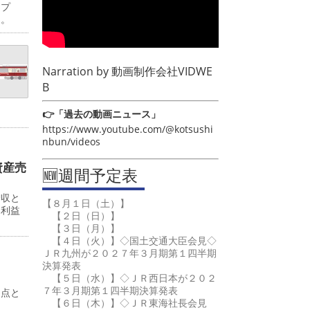
ップ
日。
Narration by
動画制作会社VIDWE
B
👉「過去の動画ニュース」
https://www.youtube.com/@kotsushi
nbun/videos
資産売
🆕週間予定表
増収と
【８月１日（土）】
常利益
【２日（日）】
【３日（月）】
【４日（火）】◇国土交通大臣会見◇
ＪＲ九州が２０２７年３月期第１四半期
決算発表
【５日（水）】◇ＪＲ西日本が２０２
７年３月期第１四半期決算発表
起点と
【６日（木）】◇ＪＲ東海社長会見