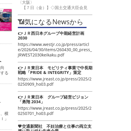
〈大阪〉
【７日（金）】◇国土交通大臣会見
📶気になるNewsから
👉ＪＲ西日本グループ中期経営計画
2030
https://www.westjr.co.jp/press/articl
e/2026/04/30/items/260430_00_press_
JRWEST2030keikaku.pdf
へ
値向
👉ＪＲ東日本 モビリティ事業で中長期
戦略「PRIDE & INTEGRITY」策定
関する
https://www.jreast.co.jp/press/2025/2
0250909_ho03.pdf
👉ＪＲ東日本 グループ経営ビジョン
こ
「勇翔 2034」
https://www.jreast.co.jp/press/2025/2
0250701_ho03.pdf
日、横
ＡＩ」
💖交通新聞社 不妊治療と仕事の両立支
援に取り組む先進企業