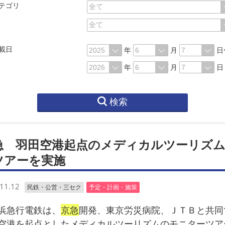
テゴリ
載日
年
月
日
年
月
日
検索
急 羽田空港起点のメディカルツーリズ
ツアーを実施
11.12
民鉄・公営・三セク
予定・計画・施策
急行電鉄は、
京急
開発、東京労災病院、ＪＴＢと共同
空港を起点としたメディカルツーリズムのモニターツア