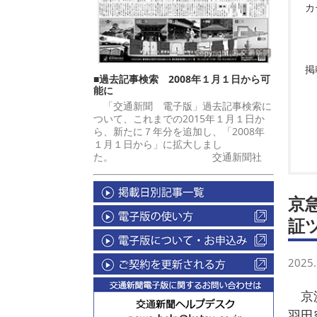
カ
掲
■過去記事検索 2008年１月１日から可
能に
「交通新聞 電子版」過去記事検索に
ついて、これまでの2015年１月１日か
ら、新たに７年分を追加し、「2008年
１月１日から」に拡大しまし
た。 交通新聞社
京
証
2025.
京浜
羽田