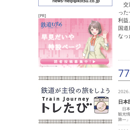
交通
った
[PR]
利益
国道
なっ
7
2026.
日本
日本
観光
旅―