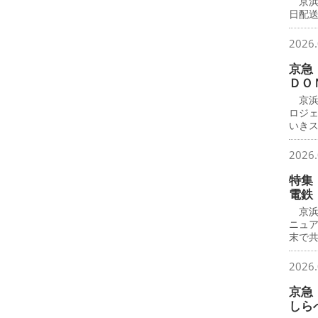
京浜
日配
2026.
京急
ＤＯ
京浜
ロジ
いき
2026.
特集
電鉄
京浜
ニュ
末で
2026.
京急
しら