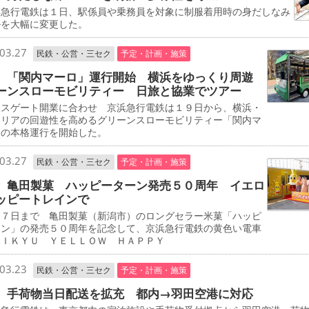
急行電鉄は１日、駅係員や乗務員を対象に制服着用時の身だしなみ
ルを大幅に変更した。
03.27
民鉄・公営・三セク
予定・計画・施策
 「関内マーロ」運行開始 横浜をゆっくり周遊
ーンスローモビリティー 日旅と協業でツアー
スゲート開業に合わせ 京浜急行電鉄は１９日から、横浜・
エリアの回遊性を高めるグリーンスローモビリティー「関内マ
」の本格運行を開始した。
03.27
民鉄・公営・三セク
予定・計画・施策
 亀田製菓 ハッピーターン発売５０周年 イエロ
ッピートレインで
７日まで 亀田製菓（新潟市）のロングセラー米菓「ハッピ
ーン」の発売５０周年を記念して、京浜急行電鉄の黄色い電車
ＥＩＫＹＵ ＹＥＬＬＯＷ ＨＡＰＰＹ
03.23
民鉄・公営・三セク
予定・計画・施策
 手荷物当日配送を拡充 都内→羽田空港に対応