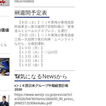
nbun/videos
🆕週間予定表
【８日（土）】◇ＪＲ東海が東海道新
幹線東京―新大阪間で翌朝到着の「東海
線価値
道ルミエールエクスプレス」を運行
【９日（日）】◇ＪＲ東海が東海道線
三島―大垣間で夜行列車「ムーンライト
カ
ながら」を復刻運転
のくら
【１０日（月）】
【１１日（火）】◇山の日
【１２日（水）】
【１３日（木）】
【１４日（金）】
📶気になるNewsから
👉ＪＲ西日本グループ中期経営計画
2030
https://www.westjr.co.jp/press/articl
e/2026/04/30/items/260430_00_press_
JRWEST2030keikaku.pdf