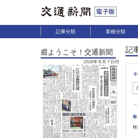
記事分類
業種分類
記
📰ようこそ！交通新聞
2026年８月７日付
－
検