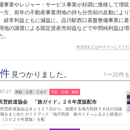
事業やレジャー・サービス事業が好調に推移して増収
一方、前年の不動産事業用地の持ち分売却の反動により
、経常利益ともに減益に。品川駅西口基盤整備事業に基
用地の譲渡による固定資産売却益などで中間純利益は増
た。
全文読むにはログインしてくだ
7件
見つかりました。
1〜20件
07.27
民鉄・公営・三セク
予定・計画・施策
民営鉄道協会 「旅ガイド」２６年度版配布
民営鉄道協会はきょう２７日から、加盟する地方民鉄５６社の沿線
情報をまとめたガイドブック「地方民鉄 旅ガイド―ふるさと鉄道の
」（２０２６年度版）を配