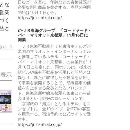
日など）を基に、年齢などの資格確認が
とな
必要な割引商品を発売する。商品の利用
営業
開始は10月１日から。
https://jr-central.co.jp/
づく
益と
👉ＪＲ東海グループ 「コートヤード・
バイ・マリオット京都駅」11月16日に
開業
ＪＲ東海不動産とＪＲ東海ホテルズが
さい
米国のマリオット・インターナショナル
と推進しているホテル「コートヤード・
バイ・マリオット京都駅」の開業日が11
月16日に決定した。同ホテルは、従来の
駅ビルや保有不動産を活用した開発とは
を表示
異なり、新たに取得した不動産を活用し
て事業を展開することで、沿線都市の価
値を向上させる象徴となるプロジェク
ト。東海道新幹線京都駅八条東口から徒
歩３分という絶好のロケーションで、
「京都旅の『拠点』となるホテル」をコ
ンセプトに、全10タイプ、計270の客室
を用意する。宿泊予約は公式サイトで受
付中。
https://jr-central.co.jp/