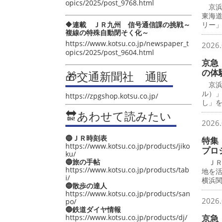
opics/2025/post_9768.html
京浜
東海
🔶連載 ＪＲ九州 信号通信課の挑戦～
リー
複線の特殊自動閉そく化～
https://www.kotsu.co.jp/newspaper_t
2026.
opics/2025/post_9604.html
京急
の体
🎁交通新聞社 通販
京浜
ル）
https://zpgshop.kotsu.co.jp/
し」
🔛あわせて読みたい
2026.
🔵ＪＲ時刻表
特集
https://www.kotsu.co.jp/products/jiko
プロ
ku/
🔵旅の手帖
ＪＲ
https://www.kotsu.co.jp/products/tab
地を
i/
横浜
🔵散歩の達人
https://www.kotsu.co.jp/products/san
2026.
po/
🔵鉄道ダイヤ情報
https://www.kotsu.co.jp/products/dj/
京急