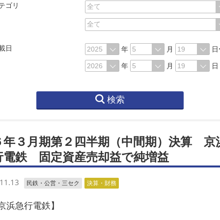
テゴリ
載日
年
月
日
年
月
日
検索
６年３月期第２四半期（中間期）決算 京
行電鉄 固定資産売却益で純増益
11.13
民鉄・公営・三セク
決算・財務
浜急行電鉄】