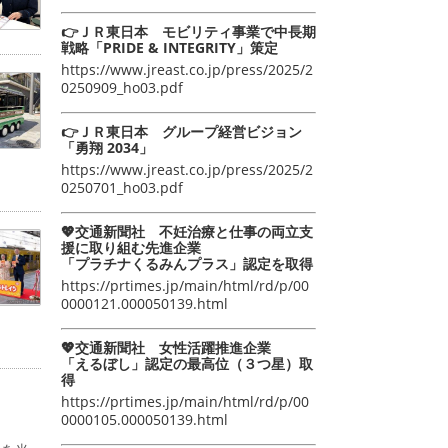
👉ＪＲ東日本 モビリティ事業で中長期
戦略「PRIDE & INTEGRITY」策定
https://www.jreast.co.jp/press/2025/2
0250909_ho03.pdf
👉ＪＲ東日本 グループ経営ビジョン
「勇翔 2034」
https://www.jreast.co.jp/press/2025/2
0250701_ho03.pdf
💖交通新聞社 不妊治療と仕事の両立支
援に取り組む先進企業
「プラチナくるみんプラス」認定を取得
https://prtimes.jp/main/html/rd/p/00
0000121.000050139.html
💖交通新聞社 女性活躍推進企業
「えるぼし」認定の最高位（３つ星）取
得
https://prtimes.jp/main/html/rd/p/00
0000105.000050139.html