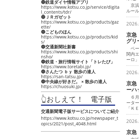
🔵鉄道ダイヤ情報アプリ
京浜
https://www.kotsu.co.jp/service/digita
ルー
l_contents/tdr/
🔵ＪＲガゼット
https://www.kotsu.co.jp/products/gaz
2026.
ette/
🔵こどものほん
京急
https://www.kotsu.co.jp/products/kid
グリ
s/
🔵交通新聞社新書
ベー
https://www.kotsu.co.jp/products/shi
関内
nsho/
ーロ
🔵鉄道・旅行情報サイト「トレたび」
https://www.toretabi.jp/
🔵さんたつ ｂｙ 散歩の達人
2026.
https://san-tatsu.jp/
🔵中央線が好きだ。 × 散歩の達人
京急
https://chuosuki.jp/
ーハ
👆おしえて！ 電子版
６月
ータ
「Ｋ
交通新聞電子版サービスについてご紹介
https://www.kotsu.co.jp/newspaper_t
2026.
opics/2021/post_4048.html
京急