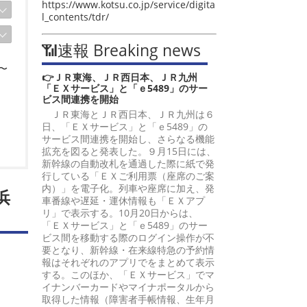
https://www.kotsu.co.jp/service/digita
l_contents/tdr/
📶速報 Breaking news
〜
👉ＪＲ東海、ＪＲ西日本、ＪＲ九州
「ＥＸサービス」と「ｅ5489」のサー
ビス間連携を開始
ＪＲ東海とＪＲ西日本、ＪＲ九州は６
日、「ＥＸサービス」と「ｅ5489」の
サービス間連携を開始し、さらなる機能
拡充を図ると発表した。９月15日には、
新幹線の自動改札を通過した際に紙で発
行している「ＥＸご利用票（座席のご案
内）」を電子化。列車や座席に加え、発
浜
車番線や遅延・運休情報も「ＥＸアプ
リ」で表示する。10月20日からは、
「ＥＸサービス」と「ｅ5489」のサー
ビス間を移動する際のログイン操作が不
要となり、新幹線・在来線特急の予約情
報はそれぞれのアプリでをまとめて表示
する。このほか、「ＥＸサービス」でマ
イナンバーカードやマイナポータルから
取得した情報（障害者手帳情報、生年月