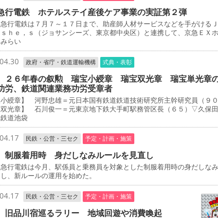
急行電鉄 ホテルステイ産後ケア事業の実証第２弾
急行電鉄は７月７～１７日まで、助産師人材サービスなどを手がける
－ｓｈｅ，ｓ（ジョサンシーズ、東京都中央区）と連携して、京急ＥＸ
とみらい
04.30
政府・省庁・鉄道運輸機構
式典・表彰
 ２６年春の叙勲 瑞宝小綬章 瑞宝双光章 瑞宝単光章
功労、鉄道関連業務功労受章者
宝小綬章】 河野忠雄＝元日本国有鉄道鉄道技術研究所主幹研究員（９
宝双光章】 石川俊一＝元東京地下鉄大手町駅務管区長（６５）▽久保
武鉄道池袋
04.17
民鉄・公営・三セク
予定・計画・施策
 制服着用時 身だしなみルールを見直し
急行電鉄は今月、駅係員と乗務員を対象とした制服着用時の身だしな
定し、新ルールの運用を始めた。
04.17
民鉄・公営・三セク
予定・計画・施策
 旧品川宿巡るラリー 地域回遊や消費喚起