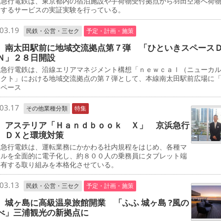
急行電鉄は、東京都内の宿泊施設や手荷物受付拠点から羽田空港へ荷
送するサービスの実証実験を行っている。
03.19
民鉄・公営・三セク
予定・計画・施策
 南太田駅前に地域交流拠点第７弾 「ひといきスペース
Ｎ」２８日開設
急行電鉄は、沿線エリアマネジメント構想「ｎｅｗｃａｌ（ニューカ
ェクト」における地域交流拠点の第７弾として、本線南太田駅前広場に
スペース
03.17
その他業種分類
特集
 アステリア「Ｈａｎｄｂｏｏｋ Ｘ」 京浜急行
 ＤＸと環境対策
急行電鉄は、運転業務にかかわる社内規程をはじめ、各種マ
アルを全面的に電子化し、約８００人の乗務員にタブレット端
共有する取り組みを本格化させている。
03.13
民鉄・公営・三セク
予定・計画・施策
 城ヶ島に高級温泉旅館開業 「ふふ 城ヶ島 ?風の
べ」三浦観光の新拠点に