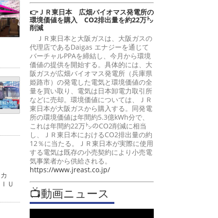
👉ＪＲ東日本 広畑バイオマス発電所の
環境価値を購入 CO2排出量を約22万㌧
削減
ＪＲ東日本と大阪ガスは、大阪ガスの
代理店であるDaigas エナジーを通じて
バーチャルPPAを締結し、今月から環境
価値の提供を開始する。具体的には、大
阪ガスが広畑バイオマス発電所（兵庫県
姫路市）の発電した電気と環境価値の全
量を買い取り、電気は日本卸電力取引所
などに売却。環境価値については、ＪＲ
東日本が大阪ガスから購入する。同発電
所の環境価値は年間約5.3億kWh分で、
これは年間約22万㌧のCO2削減に相当
し、ＪＲ東日本におけるCO2排出量の約
12％に当たる。ＪＲ東日本が実際に使用
する電気は既存の小売契約により小売電
気事業者から供給される。
https://www.jreast.co.jp/
ーカ
ＭＩＵ
📺動画ニュース