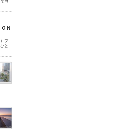
物を当
ＤＯＮ
ル）プ
「ひと