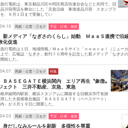
急行電鉄は、東京都品川区や同区商店街連合会などと共同で、旧
道品川宿周辺を舞台にした「京急沿線 東海道品川宿 スタンプラ
」を、６月１日まで実施してい
04.10
民鉄・公営・三セク
予定・計画・施策
 新メディア「なぎさのくらし」始動 ＭａａＳ連携で沿
験化促進
急行電鉄は１日、地域情報／ＭａａＳサイト「ｎｅｗｃａｌ（ニュー
」上で、広報誌「なぎさ」創刊７０周年を記念した新メディア「なぎさ
を開始した。
04.07
民鉄・公営・三セク
特集
 ＢＡＳＥＧＡＴＥ横浜関内 エリア再生〝象徴〟
ジェクト 三井不動産、京急、東急
根岸線関内駅前、横浜スタジアムに隣接する旧横浜市庁舎跡
活用した大規模複合施設「ＢＡＳＥＧＡＴＥ（ベースゲート）
関内」が３月１９日に開業した。
04.03
民鉄・公営・三セク
予定・計画・施策
 身だしなみルールを刷新 多様性を尊重