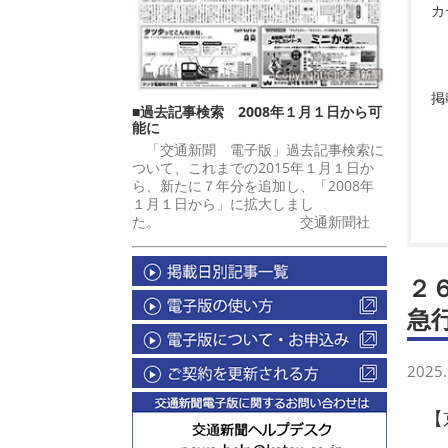
カ
掲
■過去記事検索 2008年１月１日から可
能に
「交通新聞 電子版」過去記事検索に
ついて、これまでの2015年１月１日か
ら、新たに７年分を追加し、「2008年
１月１日から」に拡大しまし
た。 交通新聞社
２
急
2025.
【京