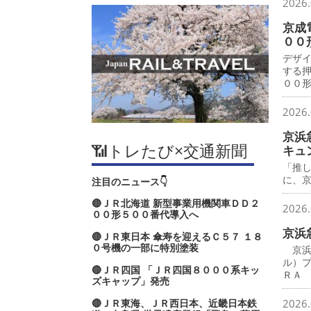
2026.
京成
００
デザ
する
００
2026.
京浜
📶トレたび×交通新聞
キュ
「推
に、
注目のニュース👇
🔴ＪＲ北海道 新型事業用機関車ＤＤ２
2026.
００形５００番代導入へ
京浜
🔴ＪＲ東日本 傘寿を迎えるＣ５７ １８
０号機の一部に特別塗装
京浜
ル）
🔴ＪＲ四国 「ＪＲ四国８０００系キッ
ＲＡ
ズキャップ」発売
🔴ＪＲ東海、ＪＲ西日本、近畿日本鉄
2026.