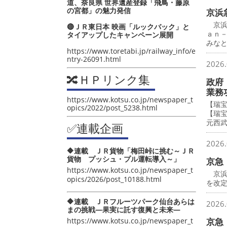
道、奈良県 世界遺産登録「飛鳥・藤原
の宮都」の魅力発信
京浜
京浜
🔴ＪＲ東日本 映画「ルックバック」と
ａｎ
タイアップしたキャンペーン展開
みな
https://www.toretabi.jp/railway_info/e
ntry-26091.html
2026.
🔀ＨＰリンク集
政府
業務
https://www.kotsu.co.jp/newspaper_t
【瑞
opics/2022/post_5238.html
【瑞
元西
✅連載企画
2026.
🔶連載 ＪＲ貨物「梅田峠に挑む～ＪＲ
貨物 プッシュ・プル運転導入～」
京急
https://www.kotsu.co.jp/newspaper_t
京浜
opics/2026/post_10188.html
を改
🔶連載 ＪＲフルーツパーク仙台あらは
2026.
まの挑戦―果実に託す復興と未来―
https://www.kotsu.co.jp/newspaper_t
京急