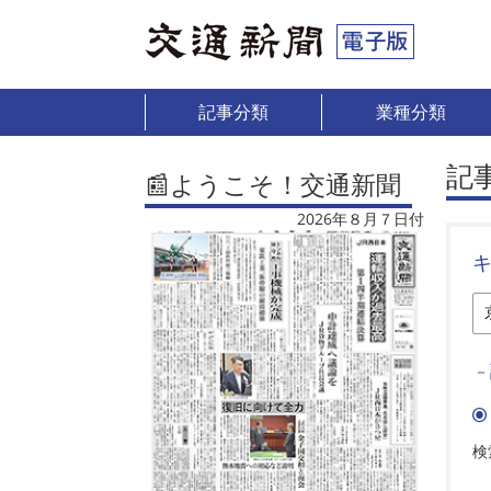
記事分類
業種分類
記
📰ようこそ！交通新聞
2026年８月７日付
－
検