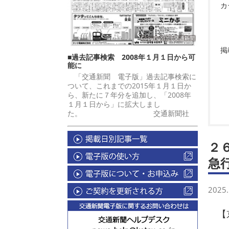
カ
掲
■過去記事検索 2008年１月１日から可
能に
「交通新聞 電子版」過去記事検索に
ついて、これまでの2015年１月１日か
ら、新たに７年分を追加し、「2008年
１月１日から」に拡大しまし
た。 交通新聞社
２
急
2025.
【京