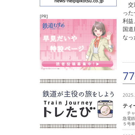
交通
った
[PR]
利益
国道
なっ
7
2025.
ティ
チャ
急電
５号