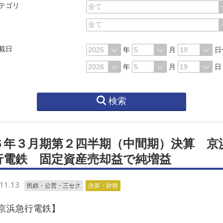
テゴリ
載日
年
月
日
年
月
日
検索
６年３月期第２四半期（中間期）決算 京
行電鉄 固定資産売却益で純増益
11.13
民鉄・公営・三セク
決算・財務
浜急行電鉄】