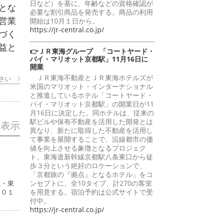
日など）を基に、年齢などの資格確認が
とな
必要な割引商品を発売する。商品の利用
営業
開始は10月１日から。
https://jr-central.co.jp/
づく
益と
👉ＪＲ東海グループ 「コートヤード・
バイ・マリオット京都駅」11月16日に
開業
ＪＲ東海不動産とＪＲ東海ホテルズが
さい
米国のマリオット・インターナショナル
と推進しているホテル「コートヤード・
バイ・マリオット京都駅」の開業日が11
月16日に決定した。同ホテルは、従来の
駅ビルや保有不動産を活用した開発とは
を表示
異なり、新たに取得した不動産を活用し
て事業を展開することで、沿線都市の価
値を向上させる象徴となるプロジェク
ト。東海道新幹線京都駅八条東口から徒
歩３分という絶好のロケーションで、
「京都旅の『拠点』となるホテル」をコ
ンセプトに、全10タイプ、計270の客室
現・東
を用意する。宿泊予約は公式サイトで受
５０１
付中。
https://jr-central.co.jp/