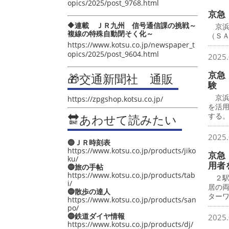
opics/2025/post_9768.html
京急
🔶連載 ＪＲ九州 信号通信課の挑戦～
京浜
複線の特殊自動閉そく化～
（Ｓ
https://www.kotsu.co.jp/newspaper_t
opics/2025/post_9604.html
2025.
京急
🎁交通新聞社 通販
験
京浜急
https://zpgshop.kotsu.co.jp/
を活
する
🔛あわせて読みたい
2025.
🔵ＪＲ時刻表
https://www.kotsu.co.jp/products/jiko
京急
ku/
用者
🔵旅の手帖
https://www.kotsu.co.jp/products/tab
２駅
i/
居の
🔵散歩の達人
ター
https://www.kotsu.co.jp/products/san
po/
🔵鉄道ダイヤ情報
2025.
https://www.kotsu.co.jp/products/dj/