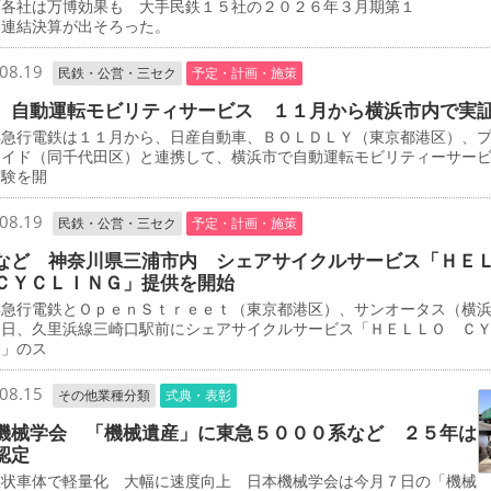
各社は万博効果も 大手民鉄１５社の２０２６年３月期第１
期連結決算が出そろった。
08.19
民鉄・公営・三セク
予定・計画・施策
 自動運転モビリティサービス １１月から横浜市内で実
急行電鉄は１１月から、日産自動車、ＢＯＬＤＬＹ（東京都港区）、
エイド（同千代田区）と連携して、横浜市で自動運転モビリティーサー
実験を開
08.19
民鉄・公営・三セク
予定・計画・施策
など 神奈川県三浦市内 シェアサイクルサービス「ＨＥ
ＣＹＣＬＩＮＧ」提供を開始
急行電鉄とＯｐｅｎＳｔｒｅｅｔ（東京都港区）、サンオータス（横
３日、久里浜線三崎口駅前にシェアサイクルサービス「ＨＥＬＬＯ Ｃ
Ｇ」のス
08.15
その他業種分類
式典・表彰
機械学会 「機械遺産」に東急５０００系など ２５年は
認定
状車体で軽量化 大幅に速度向上 日本機械学会は今月７日の「機械