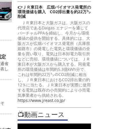
👉ＪＲ東日本 広畑バイオマス発電所の
環境価値を購入 CO2排出量を約22万㌧
削減
ＪＲ東日本と大阪ガスは、大阪ガスの
代理店であるDaigas エナジーを通じて
バーチャルPPAを締結し、今月から環境
価値の提供を開始する。具体的には、大
阪ガスが広畑バイオマス発電所（兵庫県
姫路市）の発電した電気と環境価値の全
量を買い取り、電気は日本卸電力取引所
認定
などに売却。環境価値については、ＪＲ
交通省
東日本が大阪ガスから購入する。同発電
発表し
所の環境価値は年間約5.3億kWh分で、
これは年間約22万㌧のCO2削減に相当
し、ＪＲ東日本におけるCO2排出量の約
12％に当たる。ＪＲ東日本が実際に使用
する電気は既存の小売契約により小売電
気事業者から供給される。
https://www.jreast.co.jp/
駅そ
📺動画ニュース