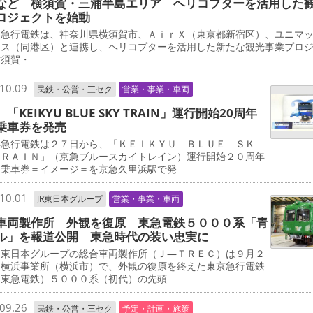
など 横須賀・三浦半島エリア ヘリコプターを活用した
ロジェクトを始動
急行電鉄は、神奈川県横須賀市、ＡｉｒＸ（東京都新宿区）、ユニマ
ャス（同港区）と連携し、ヘリコプターを活用した新たな観光事業プロ
横須賀・
10.09
民鉄・公営・三セク
営業・事業・車両
「KEIKYU BLUE SKY TRAIN」運行開始20周年
乗車券を発売
急行電鉄は２７日から、「ＫＥＩＫＹＵ ＢＬＵＥ ＳＫ
ＴＲＡＩＮ」（京急ブルースカイトレイン）運行開始２０周年
念乗車券＝イメージ＝を京急久里浜駅で発
10.01
JR東日本グループ
営業・事業・車両
車両製作所 外観を復原 東急電鉄５０００系「青
ル」を報道公開 東急時代の装い忠実に
東日本グループの総合車両製作所（Ｊ―ＴＲＥＣ）は９月２
、横浜事業所（横浜市）で、外観の復原を終えた東京急行電鉄
・東急電鉄）５０００系（初代）の先頭
09.26
民鉄・公営・三セク
予定・計画・施策