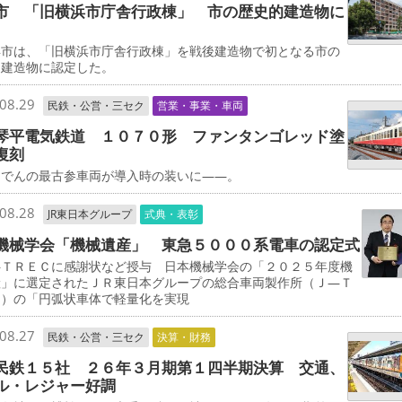
市 「旧横浜市庁舎行政棟」 市の歴史的建造物に
市は、「旧横浜市庁舎行政棟」を戦後建造物で初となる市の
的建造物に認定した。
08.29
民鉄・公営・三セク
営業・事業・車両
琴平電気鉄道 １０７０形 ファンタンゴレッド塗
復刻
でんの最古参車両が導入時の装いに――。
08.28
JR東日本グループ
式典・表彰
機械学会「機械遺産」 東急５０００系電車の認定式
ＴＲＥＣに感謝状など授与 日本機械学会の「２０２５年度機
産」に選定されたＪＲ東日本グループの総合車両製作所（Ｊ―Ｔ
Ｃ）の「円弧状車体で軽量化を実現
08.27
民鉄・公営・三セク
決算・財務
民鉄１５社 ２６年３月期第１四半期決算 交通、
ル・レジャー好調