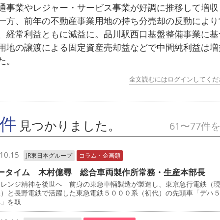
事業やレジャー・サービス事業が好調に推移して増収
一方、前年の不動産事業用地の持ち分売却の反動により
、経常利益ともに減益に。品川駅西口基盤整備事業に基
用地の譲渡による固定資産売却益などで中間純利益は増
た。
全文読むにはログインしてくだ
7件
見つかりました。
61〜77件
10.15
JR東日本グループ
コラム・企画類
ータイム 木村億尋 総合車両製作所常務・生産本部長
レンジ精神を後世へ 前身の東急車輛製造が製造し、東京急行電鉄（
鉄）と長野電鉄で活躍した東急電鉄５０００系（初代）の先頭車「デハ
車」を取