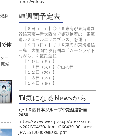
nbun/videos
🆕週間予定表
空燃料
【８日（土）】◇ＪＲ東海が東海道新
幹線東京―新大阪間で翌朝到着の「東海
道ルミエールエクスプレス」を運行
宿で体
【９日（日）】◇ＪＲ東海が東海道線
三島―大垣間で夜行列車「ムーンライト
ながら」を復刻運転
プター
【１０日（月）】
ら開始
【１１日（火）】◇山の日
【１２日（水）】
【１３日（木）】
【１４日（金）】
📶気になるNewsから
👉ＪＲ西日本グループ中期経営計画
2030
https://www.westjr.co.jp/press/articl
e/2026/04/30/items/260430_00_press_
JRWEST2030keikaku.pdf