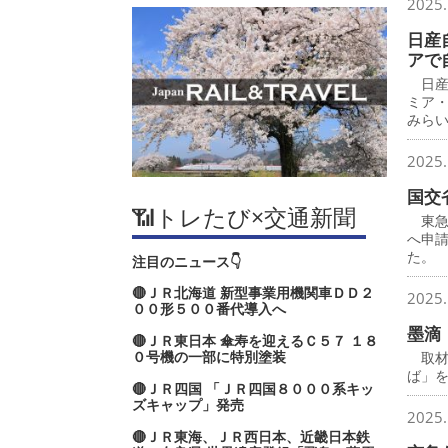
2025.
日産
アで
日産
ミア
みら
2025.
国交
📶トレたび×交通新聞
東急
へ申
た。
注目のニュース👇
🔴ＪＲ北海道 新型事業用機関車ＤＤ２
2025.
００形５００番代導入へ
墨滴
🔴ＪＲ東日本 傘寿を迎えるＣ５７ １８
０号機の一部に特別塗装
取材
ば」
🔴ＪＲ四国 「ＪＲ四国８０００系キッ
ズキャップ」発売
2025.
🔴ＪＲ東海、ＪＲ西日本、近畿日本鉄