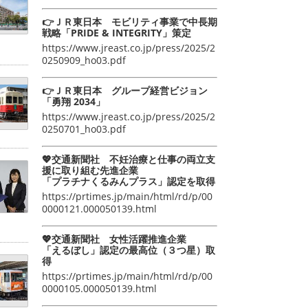
👉ＪＲ東日本 モビリティ事業で中長期
戦略「PRIDE & INTEGRITY」策定
https://www.jreast.co.jp/press/2025/2
0250909_ho03.pdf
👉ＪＲ東日本 グループ経営ビジョン
「勇翔 2034」
https://www.jreast.co.jp/press/2025/2
0250701_ho03.pdf
💖交通新聞社 不妊治療と仕事の両立支
援に取り組む先進企業
「プラチナくるみんプラス」認定を取得
https://prtimes.jp/main/html/rd/p/00
0000121.000050139.html
💖交通新聞社 女性活躍推進企業
「えるぼし」認定の最高位（３つ星）取
得
https://prtimes.jp/main/html/rd/p/00
0000105.000050139.html