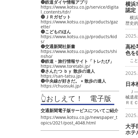
🔵鉄道ダイヤ情報アプリ
横浜
https://www.kotsu.co.jp/service/digita
認定
l_contents/tdr/
🔵ＪＲガゼット
横浜
https://www.kotsu.co.jp/products/gaz
歴史
ette/
🔵こどものほん
2025.
https://www.kotsu.co.jp/products/kid
s/
高松
🔵交通新聞社新書
https://www.kotsu.co.jp/products/shi
色を
nsho/
こと
🔵鉄道・旅行情報サイト「トレたび」
https://www.toretabi.jp/
🔵さんたつ ｂｙ 散歩の達人
2025.
https://san-tatsu.jp/
🔵中央線が好きだ。 × 散歩の達人
日本
https://chuosuki.jp/
Ｊ―
👆おしえて！ 電子版
械遺
ＲＥ
交通新聞電子版サービスについてご紹介
2025.
https://www.kotsu.co.jp/newspaper_t
opics/2021/post_4048.html
大手
ホテ