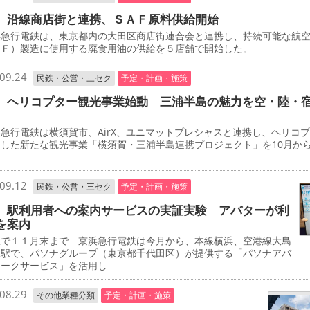
 沿線商店街と連携、ＳＡＦ原料供給開始
急行電鉄は、東京都内の大田区商店街連合会と連携し、持続可能な航
ＡＦ）製造に使用する廃食用油の供給を５店舗で開始した。
09.24
民鉄・公営・三セク
予定・計画・施策
 ヘリコプター観光事業始動 三浦半島の魅力を空・陸・
行電鉄は横須賀市、AirX、ユニマットプレシャスと連携し、ヘリコ
用した新たな観光事業「横須賀・三浦半島連携プロジェクト」を10月か
。
09.12
民鉄・公営・三セク
予定・計画・施策
 駅利用者への案内サービスの実証実験 アバターが利
を案内
で１１月末まで 京浜急行電鉄は今月から、本線横浜、空港線大鳥
両駅で、パソナグループ（東京都千代田区）が提供する「パソナアバ
ワークサービス」を活用し
08.29
その他業種分類
予定・計画・施策