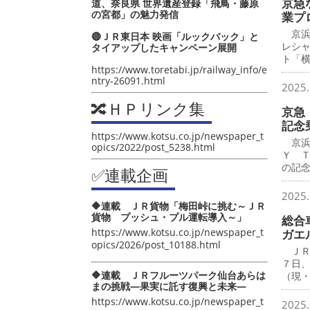
京急
道、奈良県 世界遺産登録「飛鳥・藤原
の宮都」の魅力発信
業プ
京浜
🔴ＪＲ東日本 映画「ルックバック」と
レシ
タイアップしたキャンペーン展開
ト「
https://www.toretabi.jp/railway_info/e
ntry-26091.html
2025.
🔀ＨＰリンク集
京急 
記念
https://www.kotsu.co.jp/newspaper_t
京浜
opics/2022/post_5238.html
Ｙ 
の記
✅連載企画
2025.
🔶連載 ＪＲ貨物「梅田峠に挑む～ＪＲ
貨物 プッシュ・プル運転導入～」
総合
https://www.kotsu.co.jp/newspaper_t
ガエ
opics/2026/post_10188.html
ＪＲ
７日
🔶連載 ＪＲフルーツパーク仙台あらは
（現
まの挑戦―果実に託す復興と未来―
https://www.kotsu.co.jp/newspaper_t
2025.