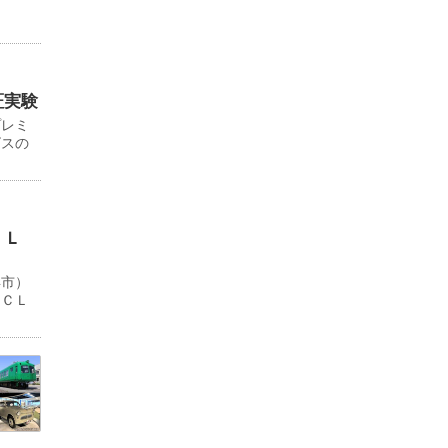
証実験
プレミ
ビスの
ＬＬ
浜市）
ＹＣＬ