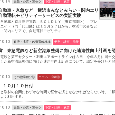
10.14
民鉄・公営・三セク
予定・計画・施策
自動車・京急など 横浜市みなとみらい・関内エリ
自動運転モビリティーサービスの実証実験
自動車と京浜急行電鉄、ＢＯＬＤＬＹ（東京都港区）、プレ
・エイド（同千代田区）は１１月２７日から、横浜市のみなと
い・関内エリアで、自動運転モビリティ
10.10
政府・省庁・鉄道運輸機構
予定・計画・施策
省 東急電鉄など新空港線整備に向けた速達性向上計画を
電鉄と第三セクター・羽田エアポートラインは３日、今年８月に国土
請した新空港線整備に向けた速達性向上計画について、認定を受けたと
10.10
その他業種分類
コラム・企画類
 １０月１０日付
と取材の合間にわずかな時間で昼食を済ませなければならない時、「
をよく利用する。
10.10
民鉄・公営・三セク
予定・計画・施策