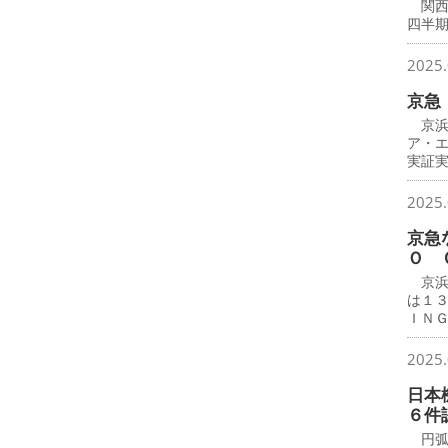
関西
四半
2025.
京急
京浜
ア・
実証
2025.
京急
Ｏ 
京浜
は１
ＩＮ
2025.
日本
６件
円弧