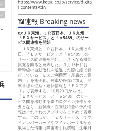
https://www.kotsu.co.jp/service/digita
l_contents/tdr/
📶速報 Breaking news
〜
👉ＪＲ東海、ＪＲ西日本、ＪＲ九州
「ＥＸサービス」と「ｅ5489」のサー
ビス間連携を開始
ＪＲ東海とＪＲ西日本、ＪＲ九州は６
日、「ＥＸサービス」と「ｅ5489」の
サービス間連携を開始し、さらなる機能
拡充を図ると発表した。９月15日には、
新幹線の自動改札を通過した際に紙で発
行している「ＥＸご利用票（座席のご案
内）」を電子化。列車や座席に加え、発
浜
車番線や遅延・運休情報も「ＥＸアプ
リ」で表示する。10月20日からは、
「ＥＸサービス」と「ｅ5489」のサー
ビス間を移動する際のログイン操作が不
要となり、新幹線・在来線特急の予約情
報はそれぞれのアプリでをまとめて表示
する。このほか、「ＥＸサービス」でマ
イナンバーカードやマイナポータルから
取得した情報（障害者手帳情報、生年月