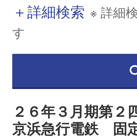
＋
詳細検索
※ 詳細
す
２６年３月期第２
京浜急行電鉄 固