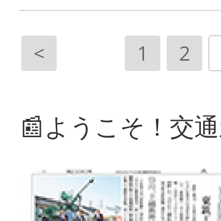
<
1
2
📰ようこそ！交