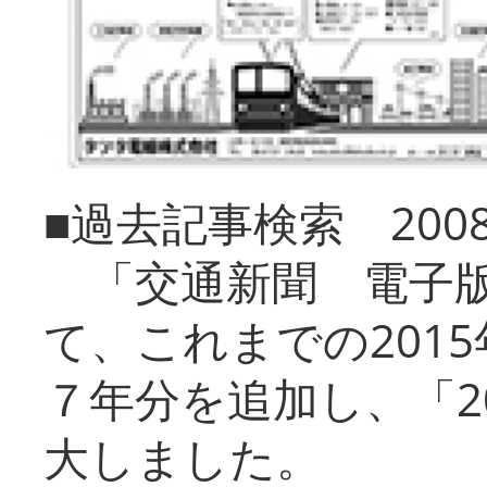
■過去記事検索 20
「交通新聞 電子版
て、これまでの201
７年分を追加し、「2
大しました