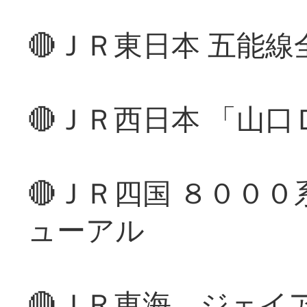
🔴ＪＲ東日本 五能
🔴ＪＲ西日本 「山
🔴ＪＲ四国 ８００
ューアル
🔴ＪＲ東海、ジェイ