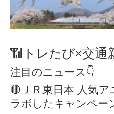
📶トレたび×交通
注目のニュース👇
🔴ＪＲ東日本 人気
ラボしたキャンペー