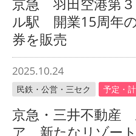
京急 羽田空港第３
ル駅 開業15周年
券を販売
2025.10.24
民鉄・公営・三セク
予定・計
京急・三井不動産 
ア 新たなリゾー