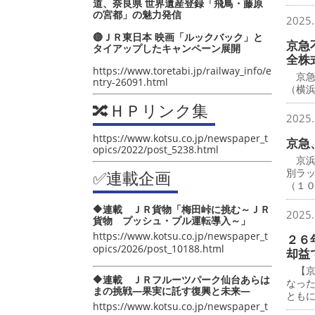
道、奈良県 世界遺産登録「飛鳥・藤原
の宮都」の魅力発信
2025.
🔴ＪＲ東日本 映画「ルックバック」と
京急
タイアップしたキャンペーン展開
全株
https://www.toretabi.jp/railway_info/e
京急
ntry-26091.html
（横
🔀ＨＰリンク集
2025.
https://www.kotsu.co.jp/newspaper_t
京急
opics/2022/post_5238.html
京浜
別ラ
✅連載企画
（１
🔶連載 ＪＲ貨物「梅田峠に挑む～ＪＲ
2025.
貨物 プッシュ・プル運転導入～」
https://www.kotsu.co.jp/newspaper_t
２６
opics/2026/post_10188.html
却益
【京
🔶連載 ＪＲフルーツパーク仙台あらは
なっ
まの挑戦―果実に託す復興と未来―
とも
https://www.kotsu.co.jp/newspaper_t