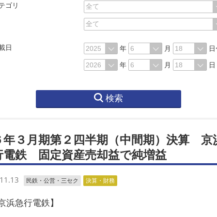
テゴリ
載日
年
月
日
年
月
日
検索
６年３月期第２四半期（中間期）決算 京
行電鉄 固定資産売却益で純増益
11.13
民鉄・公営・三セク
決算・財務
浜急行電鉄】