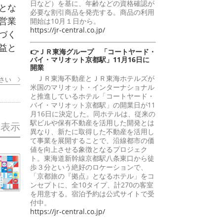
日など）を基に、年齢などの資格確認が
とな
必要な割引商品を発売する。商品の利用
営業
開始は10月１日から。
https://jr-central.co.jp/
づく
益と
👉ＪＲ東海グループ 「コートヤード・
バイ・マリオット京都駅」11月16日に
開業
ＪＲ東海不動産とＪＲ東海ホテルズが
さい
米国のマリオット・インターナショナル
と推進しているホテル「コートヤード・
バイ・マリオット京都駅」の開業日が11
月16日に決定した。同ホテルは、従来の
駅ビルや保有不動産を活用した開発とは
を表示
異なり、新たに取得した不動産を活用し
て事業を展開することで、沿線都市の価
値を向上させる象徴となるプロジェク
ト。東海道新幹線京都駅八条東口から徒
歩３分という絶好のロケーションで、
「京都旅の『拠点』となるホテル」をコ
ンセプトに、全10タイプ、計270の客室
を用意する。宿泊予約は公式サイトで受
付中。
https://jr-central.co.jp/