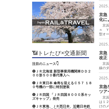
2025.
京急
化に
京浜
ｎ 
型オ
2025.
📶トレたび×交通新聞
京急
改正
京浜
注目のニュース👇
線の
🔴ＪＲ北海道 新型事業用機関車ＤＤ２
００形５００番代導入へ
2025.
🔴ＪＲ東日本 傘寿を迎えるＣ５７ １８
京急
０号機の一部に特別塗装
ツア
🔴ＪＲ四国 「ＪＲ四国８０００系キッ
京浜
ズキャップ」発売
は１
けの
🔴ＪＲ東海、ＪＲ西日本、近畿日本鉄