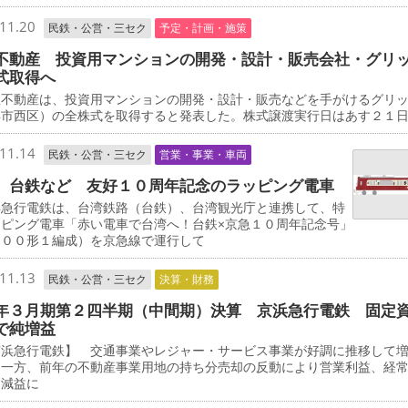
11.20
民鉄・公営・三セク
予定・計画・施策
不動産 投資用マンションの開発・設計・販売会社・グリ
式取得へ
不動産は、投資用マンションの開発・設計・販売などを手がけるグリ
浜市西区）の全株式を取得すると発表した。株式譲渡実行日はあす２１
11.14
民鉄・公営・三セク
営業・事業・車両
、台鉄など 友好１０周年記念のラッピング電車
急行電鉄は、台湾鉄路（台鉄）、台湾観光庁と連携して、特
ッピング電車「赤い電車で台湾へ！台鉄×京急１０周年記念号」
０００形１編成）を京急線で運行して
11.13
民鉄・公営・三セク
決算・財務
年３月期第２四半期（中間期）決算 京浜急行電鉄 固定
で純増益
浜急行電鉄】 交通事業やレジャー・サービス事業が好調に推移して
た一方、前年の不動産事業用地の持ち分売却の反動により営業利益、経
に減益に