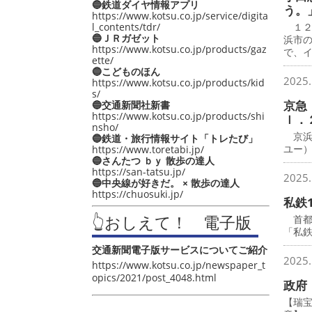
🔵鉄道ダイヤ情報アプリ
う。
https://www.kotsu.co.jp/service/digita
l_contents/tdr/
１２
🔵ＪＲガゼット
浜市
https://www.kotsu.co.jp/products/gaz
で、
ette/
🔵こどものほん
2025.
https://www.kotsu.co.jp/products/kid
s/
京急
🔵交通新聞社新書
https://www.kotsu.co.jp/products/shi
ｌ．
nsho/
京浜
🔵鉄道・旅行情報サイト「トレたび」
ユー
https://www.toretabi.jp/
🔵さんたつ ｂｙ 散歩の達人
https://san-tatsu.jp/
2025.
🔵中央線が好きだ。 × 散歩の達人
https://chuosuki.jp/
私鉄
👆おしえて！ 電子版
首都圏
「私鉄
交通新聞電子版サービスについてご紹介
2025.
https://www.kotsu.co.jp/newspaper_t
opics/2021/post_4048.html
政府
【瑞