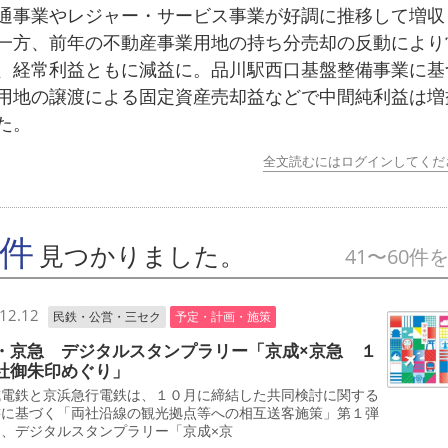
事業やレジャー・サービス事業が好調に推移して増収
一方、前年の不動産事業用地の持ち分売却の反動により
、経常利益ともに減益に。品川駅西口基盤整備事業に基
用地の譲渡による固定資産売却益などで中間純利益は増
た。
全文読むにはログインしてくだ
7件
見つかりました。
41〜60件
12.12
民鉄・公営・三セク
予定・計画・施策
・京急 デジタルスタンプラリー「京成×京急 １
社御朱印めぐり」
電鉄と京浜急行電鉄は、１０月に締結した共同検討に関する
書に基づく「両社沿線の観光拠点等への相互送客施策」第１弾
て、デジタルスタンプラリー「京成×京