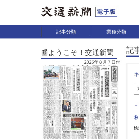
記事分類
業種分類
記
📰ようこそ！交通新聞
2026年８月７日付
－
検