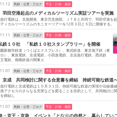
11.12
民鉄・公営・三セク
予定・計画・施策
 羽田空港起点のメディカルツーリズム実証ツアーを実施
急行電鉄は、京急開発、東京労災病院、ＪＴＢと共同で、羽田空港を
ディカルツーリズムのモニターツアーを12月３日と５日に開催する。
11.11
民鉄・公営・三セク
予定・計画・施策
私鉄１０社 「私鉄１０社スタンプラリー」を開催
圏新都市鉄道（つくばエクスプレス）、東武鉄道、東京地下鉄（東
トロ）、東急電鉄、京成電鉄、小田急電鉄、京浜急行電鉄、西武鉄
京王電鉄、相模鉄道の関東エ
11.07
民鉄・公営・三セク
予定・計画・施策
、京成 共同検討に関する合意書を締結 持続可能な鉄道
急行電鉄と京成電鉄は１０月３１日、持続可能な鉄道の実現や沿線価
空港アクセスのさらなる充実などを図ることを目的として、共同検討に
書を締結し
11.07
民鉄・公営・三セク
予定・計画・施策
急・京王・京急 イベント「となりの自然と、暮らしてい