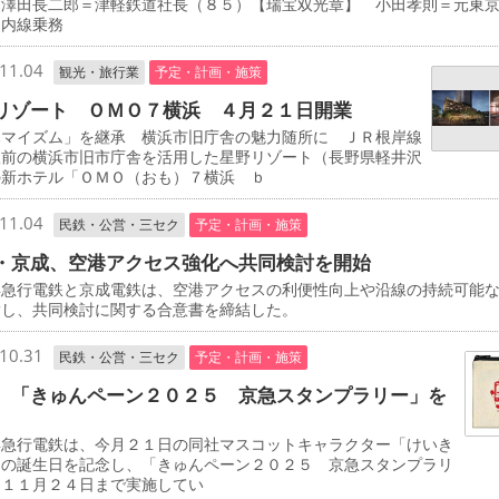
 澤田長二郎＝津軽鉄道社長（８５）【瑞宝双光章】 小田孝則＝元東
ノ内線乗務
11.04
観光・旅行業
予定・計画・施策
リゾート ＯＭＯ７横浜 ４月２１日開業
マイズム」を継承 横浜市旧庁舎の魅力随所に ＪＲ根岸線
駅前の横浜市旧市庁舎を活用した星野リゾート（長野県軽井沢
の新ホテル「ＯＭＯ（おも）７横浜 ｂ
11.04
民鉄・公営・三セク
予定・計画・施策
・京成、空港アクセス強化へ共同検討を開始
急行電鉄と京成電鉄は、空港アクセスの利便性向上や沿線の持続可能
指し、共同検討に関する合意書を締結した。
10.31
民鉄・公営・三セク
予定・計画・施策
 「きゅんペーン２０２５ 京急スタンプラリー」を
急行電鉄は、今月２１日の同社マスコットキャラクター「けいき
」の誕生日を記念し、「きゅんペーン２０２５ 京急スタンプラリ
を１１月２４日まで実施してい