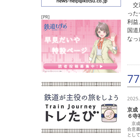
交通
った
[PR]
利益
国道
なっ
7
2025.
京成
６寺
京成
合意
とし