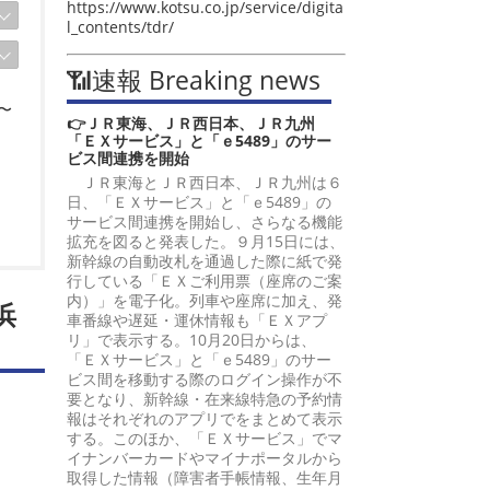
https://www.kotsu.co.jp/service/digita
l_contents/tdr/
📶速報 Breaking news
〜
👉ＪＲ東海、ＪＲ西日本、ＪＲ九州
「ＥＸサービス」と「ｅ5489」のサー
ビス間連携を開始
ＪＲ東海とＪＲ西日本、ＪＲ九州は６
日、「ＥＸサービス」と「ｅ5489」の
サービス間連携を開始し、さらなる機能
拡充を図ると発表した。９月15日には、
新幹線の自動改札を通過した際に紙で発
行している「ＥＸご利用票（座席のご案
内）」を電子化。列車や座席に加え、発
浜
車番線や遅延・運休情報も「ＥＸアプ
リ」で表示する。10月20日からは、
「ＥＸサービス」と「ｅ5489」のサー
ビス間を移動する際のログイン操作が不
要となり、新幹線・在来線特急の予約情
報はそれぞれのアプリでをまとめて表示
する。このほか、「ＥＸサービス」でマ
イナンバーカードやマイナポータルから
取得した情報（障害者手帳情報、生年月