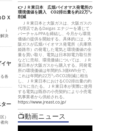
👉ＪＲ東日本 広畑バイオマス発電所の
環境価値を購入 CO2排出量を約22万㌧
削減
のＤＸ
ＪＲ東日本と大阪ガスは、大阪ガスの
代理店であるDaigas エナジーを通じて
ン ｉ
バーチャルPPAを締結し、今月から環境
題解決
価値の提供を開始する。具体的には、大
阪ガスが広畑バイオマス発電所（兵庫県
姫路市）の発電した電気と環境価値の全
量を買い取り、電気は日本卸電力取引所
などに売却。環境価値については、ＪＲ
ダイヤ
東日本が大阪ガスから購入する。同発電
所の環境価値は年間約5.3億kWh分で、
これは年間約22万㌧のCO2削減に相当
いる各
し、ＪＲ東日本におけるCO2排出量の約
12％に当たる。ＪＲ東日本が実際に使用
する電気は既存の小売契約により小売電
気事業者から供給される。
https://www.jreast.co.jp/
ニター
📺動画ニュース
川区）
行者向