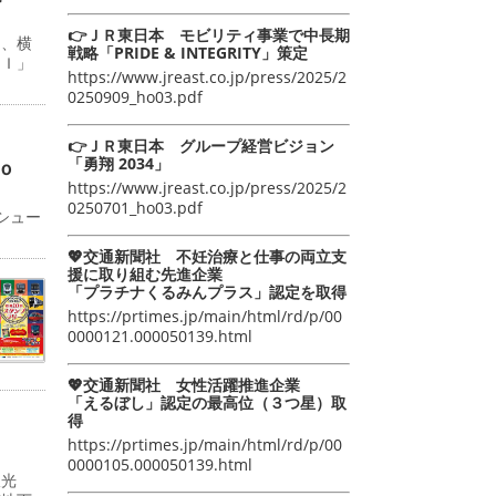
👉ＪＲ東日本 モビリティ事業で中長期
日、横
戦略「PRIDE & INTEGRITY」策定
ＡＩ」
https://www.jreast.co.jp/press/2025/2
0250909_ho03.pdf
👉ＪＲ東日本 グループ経営ビジョン
「勇翔 2034」
ｏ
https://www.jreast.co.jp/press/2025/2
0250701_ho03.pdf
シュー
💖交通新聞社 不妊治療と仕事の両立支
援に取り組む先進企業
「プラチナくるみんプラス」認定を取得
https://prtimes.jp/main/html/rd/p/00
0000121.000050139.html
💖交通新聞社 女性活躍推進企業
「えるぼし」認定の最高位（３つ星）取
得
https://prtimes.jp/main/html/rd/p/00
0000105.000050139.html
双光