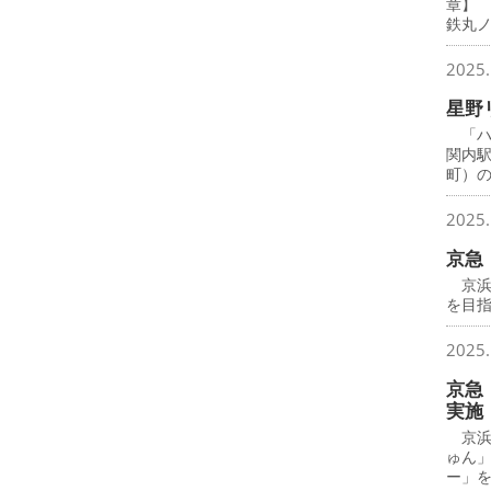
章】
鉄丸
2025.
星野
「ハ
関内
町）
2025.
京急
京浜
を目
2025.
京急
実施
京浜
ゅん
ー」