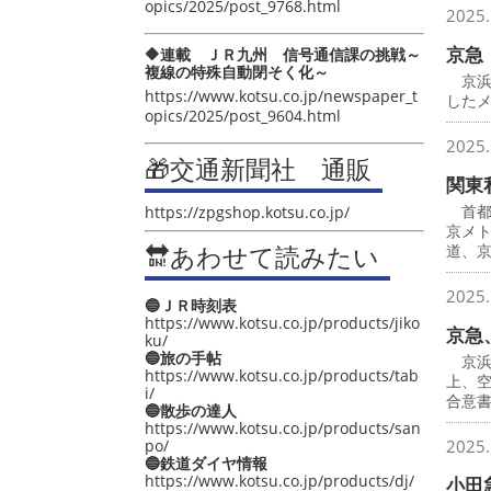
opics/2025/post_9768.html
2025.
京急
🔶連載 ＪＲ九州 信号通信課の挑戦～
複線の特殊自動閉そく化～
京浜
https://www.kotsu.co.jp/newspaper_t
したメ
opics/2025/post_9604.html
2025.
🎁交通新聞社 通販
関東
首都
https://zpgshop.kotsu.co.jp/
京メ
🔛あわせて読みたい
道、
2025.
🔵ＪＲ時刻表
https://www.kotsu.co.jp/products/jiko
京急
ku/
🔵旅の手帖
京浜
https://www.kotsu.co.jp/products/tab
上、
i/
合意
🔵散歩の達人
https://www.kotsu.co.jp/products/san
po/
2025.
🔵鉄道ダイヤ情報
https://www.kotsu.co.jp/products/dj/
小田