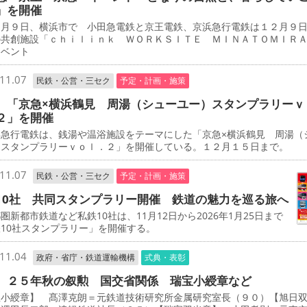
」を開催
月９日、横浜市で 小田急電鉄と京王電鉄、京浜急行電鉄は１２月９
の共創施設「ｃｈｉｌｉｎｋ ＷＯＲＫＳＩＴＥ ＭＩＮＡＴＯＭＩＲ
イベント
11.07
民鉄・公営・三セク
予定・計画・施策
 「京急×横浜鶴見 周湯（シューユー）スタンプラリーｖ
２」を開催
急行電鉄は、銭湯や温浴施設をテーマにした「京急×横浜鶴見 周湯（
）スタンプラリーｖｏｌ．２」を開催している。１２月１５日まで。
11.07
民鉄・公営・三セク
予定・計画・施策
10社 共同スタンプラリー開催 鉄道の魅力を巡る旅へ
新都市鉄道など私鉄10社は、11月12日から2026年1月25日まで
10社スタンプラリー」を開催する。
11.04
政府・省庁・鉄道運輸機構
式典・表彰
 ２５年秋の叙勲 国交省関係 瑞宝小綬章など
宝小綬章】 髙澤克朗＝元鉄道技術研究所金属研究室長（９０）【旭日