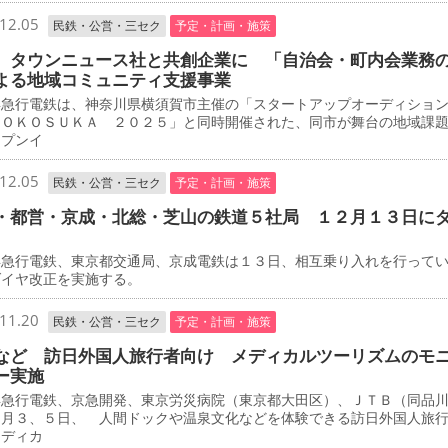
12.05
民鉄・公営・三セク
予定・計画・施策
 タウンニュース社と共創企業に 「自治会・町内会業務
よる地域コミュニティ支援事業
急行電鉄は、神奈川県横須賀市主催の「スタートアップオーディショ
ＹＯＫＯＳＵＫＡ ２０２５」と同時開催された、同市が舞台の地域課
ープンイ
12.05
民鉄・公営・三セク
予定・計画・施策
・都営・京成・北総・芝山の鉄道５社局 １２月１３日に
急行電鉄、東京都交通局、京成電鉄は１３日、相互乗り入れを行って
ダイヤ改正を実施する。
11.20
民鉄・公営・三セク
予定・計画・施策
など 訪日外国人旅行者向け メディカルツーリズムのモ
ー実施
急行電鉄、京急開発、東京労災病院（東京都大田区）、ＪＴＢ（同品
２月３、５日、 人間ドックや温泉文化などを体験できる訪日外国人旅
メディカ