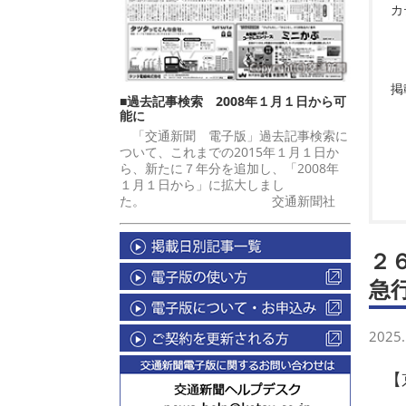
カ
掲
■過去記事検索 2008年１月１日から可
能に
「交通新聞 電子版」過去記事検索に
ついて、これまでの2015年１月１日か
ら、新たに７年分を追加し、「2008年
１月１日から」に拡大しまし
た。 交通新聞社
２
急
2025.
【京