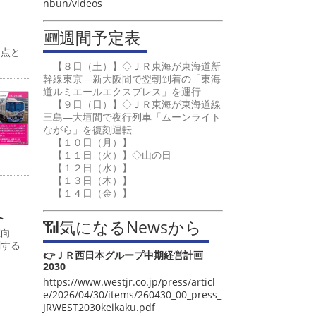
nbun/videos
🆕週間予定表
起点と
【８日（土）】◇ＪＲ東海が東海道新
幹線東京―新大阪間で翌朝到着の「東海
道ルミエールエクスプレス」を運行
【９日（日）】◇ＪＲ東海が東海道線
三島―大垣間で夜行列車「ムーンライト
ながら」を復刻運転
【１０日（月）】
【１１日（火）】◇山の日
【１２日（水）】
【１３日（木）】
【１４日（金）】
へ
📶気になるNewsから
値向
関する
👉ＪＲ西日本グループ中期経営計画
2030
https://www.westjr.co.jp/press/articl
e/2026/04/30/items/260430_00_press_
JRWEST2030keikaku.pdf
こ