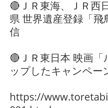
🔴ＪＲ東海、ＪＲ西
県 世界遺産登録「飛
信
🔴ＪＲ東日本 映画
ップしたキャンペー
https://www.toretabi