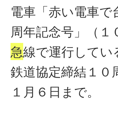
電車「赤い電車で
周年記念号」（１
急
線で運行してい
鉄道協定締結１０
１月６日まで。