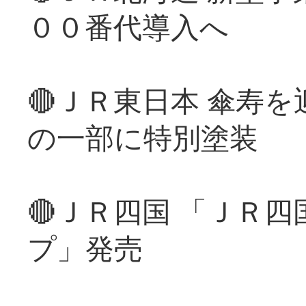
００番代導入へ
🔴ＪＲ東日本 傘寿
の一部に特別塗装
🔴ＪＲ四国 「ＪＲ
プ」発売