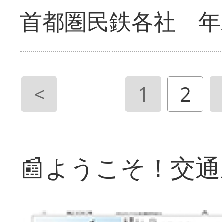
首都圏民鉄各社 年
<
1
2
📰ようこそ！交