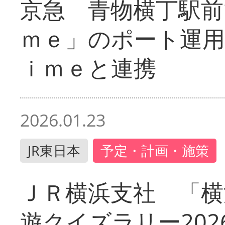
京急 青物横丁駅前
ｍｅ」のポート運用
ｉｍｅと連携
2026.01.23
JR東日本
予定・計画・施策
ＪＲ横浜支社 「横
遊クイズラリー202