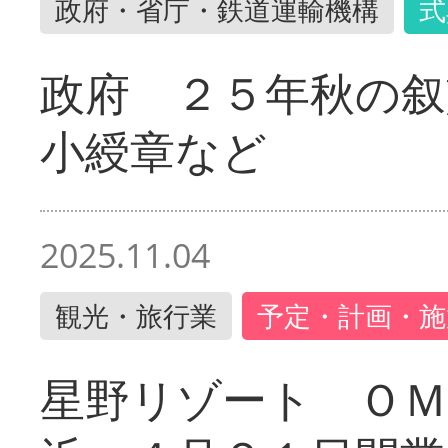
政府・省庁・鉄道運輸機構
式
政府 ２５年秋の叙
小綬章など
2025.11.04
観光・旅行業
予定・計画・施
星野リゾート ＯＭ