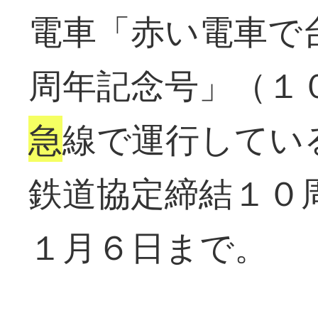
電車「赤い電車で
周年記念号」（１
急
線で運行してい
鉄道協定締結１０
１月６日まで。