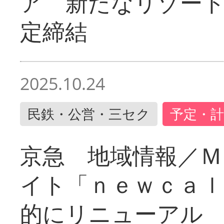
ア 新たなリゾー
定締結
2025.10.24
民鉄・公営・三セク
予定・計
京急 地域情報／Ｍ
イト「ｎｅｗｃａｌ
的にリニューアル