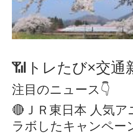
📶トレたび×交通
注目のニュース👇
🔴ＪＲ東日本 人気
ラボしたキャンペー