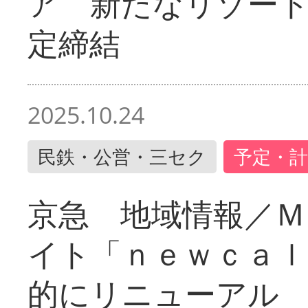
ア 新たなリゾー
定締結
2025.10.24
民鉄・公営・三セク
予定・計
京急 地域情報／Ｍ
イト「ｎｅｗｃａｌ
的にリニューアル