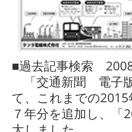
■過去記事検索 20
「交通新聞 電子版
て、これまでの201
７年分を追加し、「2
大しました