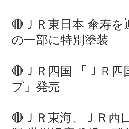
🔴ＪＲ東日本 傘寿
の一部に特別塗装
🔴ＪＲ四国 「ＪＲ
プ」発売
🔴ＪＲ東海、ＪＲ西