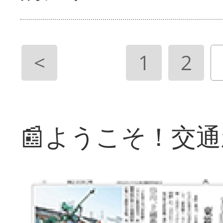
<
1
2
📰ようこそ！交