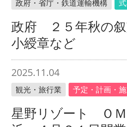
政府・省庁・鉄道運輸機構
式
政府 ２５年秋の叙
小綬章など
2025.11.04
観光・旅行業
予定・計画・施
星野リゾート ＯＭ