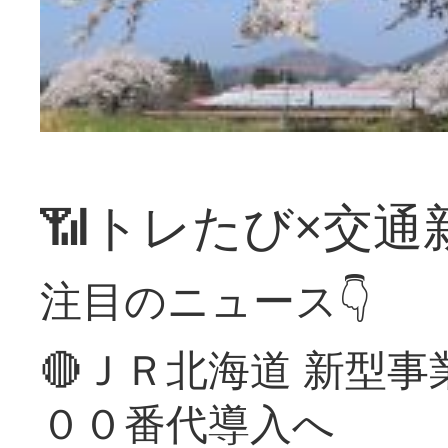
📶トレたび×交通
注目のニュース👇
🔴ＪＲ北海道 新型
００番代導入へ