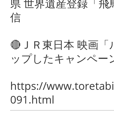
県 世界遺産登録「飛
信
🔴ＪＲ東日本 映画
ップしたキャンペー
https://www.toretabi
091.html