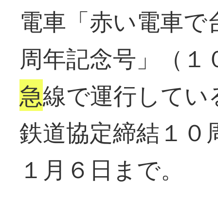
電車「赤い電車で
周年記念号」（１
急
線で運行してい
鉄道協定締結１０
１月６日まで。