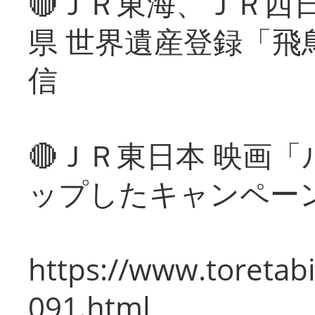
🔴ＪＲ東海、ＪＲ西
県 世界遺産登録「飛
信
🔴ＪＲ東日本 映画
ップしたキャンペー
https://www.toretabi
091.html