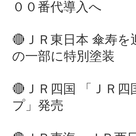
００番代導入へ
🔴ＪＲ東日本 傘寿
の一部に特別塗装
🔴ＪＲ四国 「ＪＲ
プ」発売