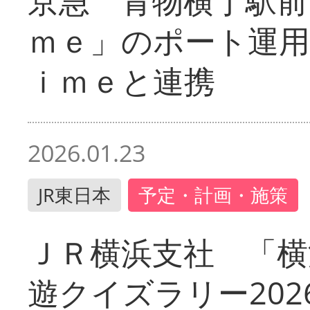
京急 青物横丁駅前
ｍｅ」のポート運用
ｉｍｅと連携
2026.01.23
JR東日本
予定・計画・施策
ＪＲ横浜支社 「横
遊クイズラリー202