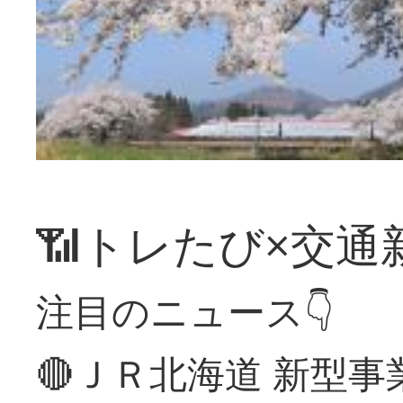
📶トレたび×交通
注目のニュース👇
🔴ＪＲ北海道 新型